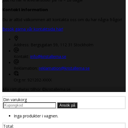
Kontakt information
Du är alltid välkommen att kontakta oss om du har några frågor!
Besök gärna vår kontaktsida här!
Address:
Bergsgatan 59, 112 31 Stockholm
Kontakt:
info@kristallerna.se
Reklamation:
reklamation@kristallerna.se
Org nr:
921202-XXXX
Alla rättigheter tillhör ©kristallerna.se
Din varukorg
Ansök på
Inga produkter i vagnen.
Total: