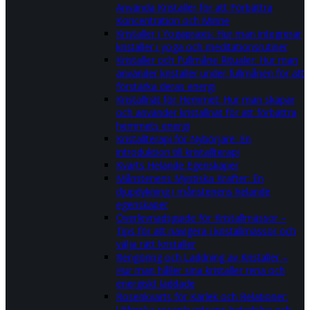
Använda Kristaller för att Förbättra
Koncentration och Minne
Kristaller i Yogapraxis: Hur man integrerar
kristaller i yoga och meditationsrutiner
Kristaller och Fullmåne Ritualer: Hur man
använder kristaller under fullmånen för att
förstärka deras energi
Kristallnät för Hemmet: Hur man skapar
och använder kristallnät för att förbättra
hemmets energi
Kristallterapi för Nybörjare: En
introduktion till kristallterapi
Kvarts Helande Egenskaper
Månstenens Mystiska Krafter: En
djupdykning i månstenens helande
egenskaper
Överlevnadsguide för Kristallmässor –
Tips för att navigera i kristallmässor och
välja rätt kristaller
Rengöring och Laddning av Kristaller –
Hur man håller sina kristaller rena och
energiskt laddade
Rosenkvarts för Kärlek och Relationer:
Utforska rosenkvartsens betydelse och