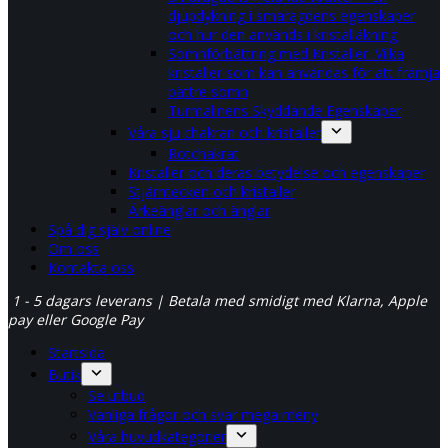
djupdykning i smaragdens egenskaper
och hur den används i kristalläkning
Sömnförbättring med Kristaller: Vilka
kristaller som kan användas för att främja
bättre sömn
Turmalinens Skyddande Egenskaper
Våra sju chakran och kristaller
Rotchakrat
Kristaller och deras betydelse och egenskaper
Stjärntecken och kristaller
Ärkeänglar och änglar
Spå dig själv online
Om oss
Kontakta oss
1 - 5 dagars leverans | Betala med smidigt med Klarna, Apple
pay eller Google Pay
Startsida
Butik
Se utbud
Vanliga frågor och svar mega meny
Våra huvudkategorier