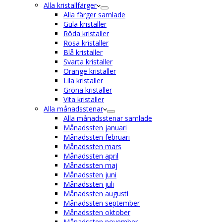
Alla kristallfärger
Alla färger samlade
Gula kristaller
Röda kristaller
Rosa kristaller
Blå kristaller
Svarta kristaller
Orange kristaller
Lila kristaller
Gröna kristaller
Vita kristaller
Alla månadsstenar
Alla månadsstenar samlade
Månadssten januari
Månadssten februari
Månadssten mars
Månadssten april
Månadssten maj
Månadssten juni
Månadssten juli
Månadssten augusti
Månadssten september
Månadssten oktober
Månadssten november