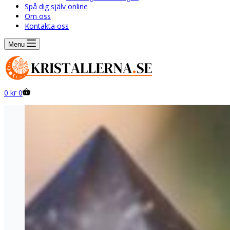
Spå dig själv online
Om oss
Kontakta oss
Menu
Shopping
0
kr
0
cart