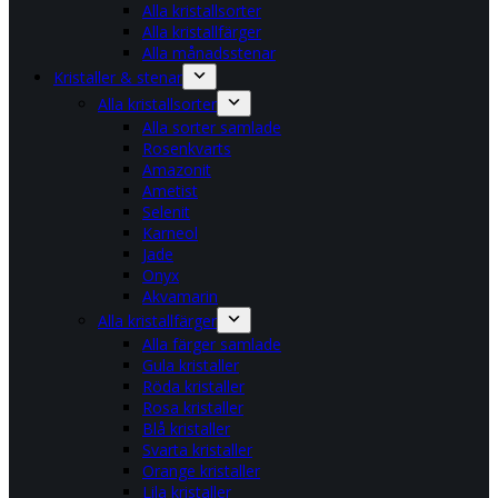
Alla kristallsorter
Alla kristallfärger
Alla månadsstenar
Kristaller & stenar
Alla kristallsorter
Alla sorter samlade
Rosenkvarts
Amazonit
Ametist
Selenit
Karneol
Jade
Onyx
Akvamarin
Alla kristallfärger
Alla färger samlade
Gula kristaller
Röda kristaller
Rosa kristaller
Blå kristaller
Svarta kristaller
Orange kristaller
Lila kristaller