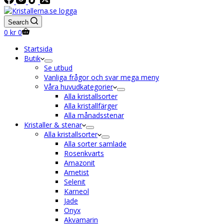
Search
Shopping
0
kr
0
cart
Startsida
Butik
Se utbud
Vanliga frågor och svar mega meny
Våra huvudkategorier
Alla kristallsorter
Alla kristallfärger
Alla månadsstenar
Kristaller & stenar
Alla kristallsorter
Alla sorter samlade
Rosenkvarts
Amazonit
Ametist
Selenit
Karneol
Jade
Onyx
Akvamarin