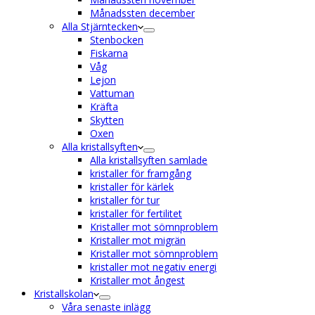
Månadssten december
Alla Stjärntecken
Stenbocken
Fiskarna
Våg
Lejon
Vattuman
Kräfta
Skytten
Oxen
Alla kristallsyften
Alla kristallsyften samlade
kristaller för framgång
kristaller för kärlek
kristaller för tur
kristaller för fertilitet
Kristaller mot sömnproblem
Kristaller mot migrän
Kristaller mot sömnproblem
kristaller mot negativ energi
Kristaller mot ångest
Kristallskolan
Våra senaste inlägg