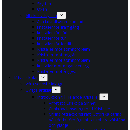
Skytten
Oxen
Alla kristallsyften
Alla kristallsyften samlade
kristaller för framgång
kristaller för kärlek
kristaller för tur
kristaller för fertilitet
Kristaller mot sömnproblem
Kristaller mot migrän
Kristaller mot sömnproblem
kristaller mot negativ energi
Kristaller mot ångest
Kristallskolan
Våra senaste inlägg
Övriga artiklar
Introduktion till Helande Kristaller
Ametists Effekt på Sinnet
Chakrabalansering med Kristaller
Citrins Attraktionskraft: Utforska citrins
påstådda förmåga att attrahera välstånd
och glädje