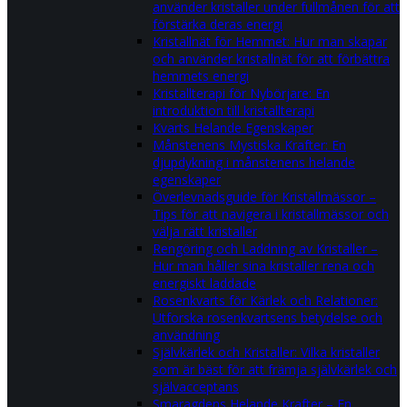
använder kristaller under fullmånen för att
förstärka deras energi
Kristallnät för Hemmet: Hur man skapar
och använder kristallnät för att förbättra
hemmets energi
Kristallterapi för Nybörjare: En
introduktion till kristallterapi
Kvarts Helande Egenskaper
Månstenens Mystiska Krafter: En
djupdykning i månstenens helande
egenskaper
Överlevnadsguide för Kristallmässor –
Tips för att navigera i kristallmässor och
välja rätt kristaller
Rengöring och Laddning av Kristaller –
Hur man håller sina kristaller rena och
energiskt laddade
Rosenkvarts för Kärlek och Relationer:
Utforska rosenkvartsens betydelse och
användning
Självkärlek och Kristaller: Vilka kristaller
som är bäst för att främja självkärlek och
självacceptans
Smaragdens Helande Krafter – En