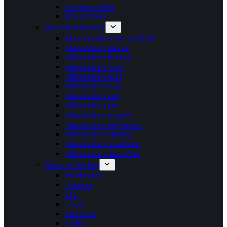
Gröna kristaller
Vita kristaller
Alla månadsstenar
Alla månadsstenar samlade
Månadssten januari
Månadssten februari
Månadssten mars
Månadssten april
Månadssten maj
Månadssten juni
Månadssten juli
Månadssten augusti
Månadssten september
Månadssten oktober
Månadssten november
Månadssten december
Alla Stjärntecken
Stenbocken
Fiskarna
Våg
Lejon
Vattuman
Kräfta