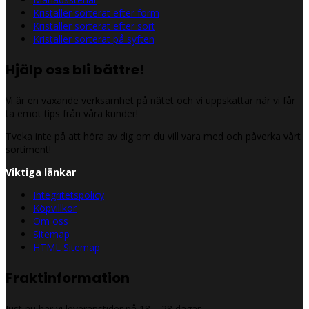
Kristaller sorterat efter form
Kristaller sorterat efter sort
Kristaller sorterat på syften
Hjälp oss bli bättre!
Vi är en växande verksamhet på nätet och vi uppskattar när vi får
ta emot tips från våra kunder!
Tveka inte på att höra av dig om du vill vara med och påverka vårt
sortiment!
Viktiga länkar
Integritetspolicy
Köpvillkor
Om oss
Sitemap
HTML Sitemap
Fraktinformation
Just nu har vi leveranstider på 18 – 28 dagar