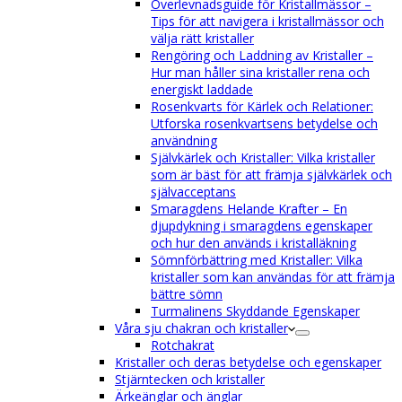
Överlevnadsguide för Kristallmässor –
Tips för att navigera i kristallmässor och
välja rätt kristaller
Rengöring och Laddning av Kristaller –
Hur man håller sina kristaller rena och
energiskt laddade
Rosenkvarts för Kärlek och Relationer:
Utforska rosenkvartsens betydelse och
användning
Självkärlek och Kristaller: Vilka kristaller
som är bäst för att främja självkärlek och
självacceptans
Smaragdens Helande Krafter – En
djupdykning i smaragdens egenskaper
och hur den används i kristalläkning
Sömnförbättring med Kristaller: Vilka
kristaller som kan användas för att främja
bättre sömn
Turmalinens Skyddande Egenskaper
Våra sju chakran och kristaller
Rotchakrat
Kristaller och deras betydelse och egenskaper
Stjärntecken och kristaller
Ärkeänglar och änglar