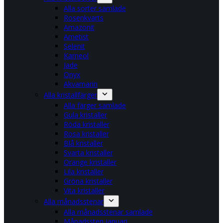
Alla sorter samlade
Rosenkvarts
Amazonit
Ametist
Selenit
Karneol
Jade
Onyx
Akvamarin
Alla kristallfärger
Alla färger samlade
Gula kristaller
Röda kristaller
Rosa kristaller
Blå kristaller
Svarta kristaller
Orange kristaller
Lila kristaller
Gröna kristaller
Vita kristaller
Alla månadsstenar
Alla månadsstenar samlade
Månadssten januari