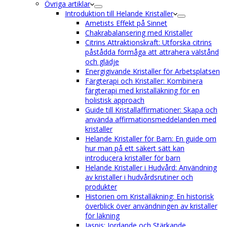
Övriga artiklar
Introduktion till Helande Kristaller
Ametists Effekt på Sinnet
Chakrabalansering med Kristaller
Citrins Attraktionskraft: Utforska citrins
påstådda förmåga att attrahera välstånd
och glädje
Energigivande Kristaller för Arbetsplatsen
Färgterapi och Kristaller: Kombinera
färgterapi med kristalläkning för en
holistisk approach
Guide till Kristallaffirmationer: Skapa och
använda affirmationsmeddelanden med
kristaller
Helande Kristaller för Barn: En guide om
hur man på ett säkert sätt kan
introducera kristaller för barn
Helande Kristaller i Hudvård: Användning
av kristaller i hudvårdsrutiner och
produkter
Historien om Kristalläkning: En historisk
överblick över användningen av kristaller
för läkning
Jaspis: Jordande och Stärkande