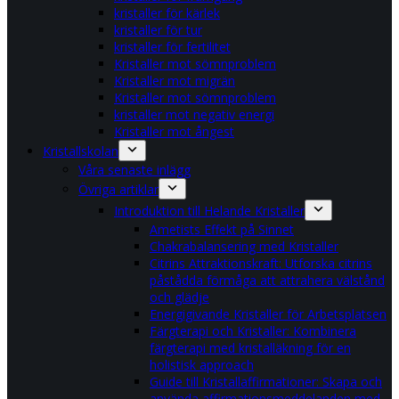
kristaller för kärlek
kristaller för tur
kristaller för fertilitet
Kristaller mot sömnproblem
Kristaller mot migrän
Kristaller mot sömnproblem
kristaller mot negativ energi
Kristaller mot ångest
Kristallskolan
Våra senaste inlägg
Övriga artiklar
Introduktion till Helande Kristaller
Ametists Effekt på Sinnet
Chakrabalansering med Kristaller
Citrins Attraktionskraft: Utforska citrins
påstådda förmåga att attrahera välstånd
och glädje
Energigivande Kristaller för Arbetsplatsen
Färgterapi och Kristaller: Kombinera
färgterapi med kristalläkning för en
holistisk approach
Guide till Kristallaffirmationer: Skapa och
använda affirmationsmeddelanden med