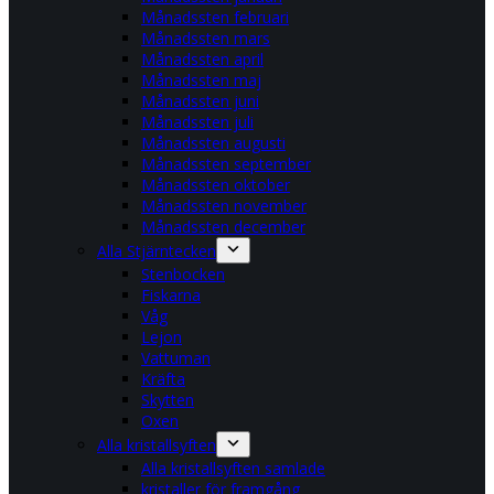
Månadssten februari
Månadssten mars
Månadssten april
Månadssten maj
Månadssten juni
Månadssten juli
Månadssten augusti
Månadssten september
Månadssten oktober
Månadssten november
Månadssten december
Alla Stjärntecken
Stenbocken
Fiskarna
Våg
Lejon
Vattuman
Kräfta
Skytten
Oxen
Alla kristallsyften
Alla kristallsyften samlade
kristaller för framgång