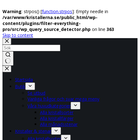
Warning
: strpos() [
function.strpos
]: Empty needle in
/var/www/kristallerna.se/public_html/wp-
content/plugins/filter-everything-
pro/src/wp_query_source_detector.php
on line
363
Skip to content
No
results
Startsida
Butik
Se utbud
Vanliga frågor och svar mega meny
Våra huvudkategorier
Alla kristallsorter
Alla kristallfärger
Alla månadsstenar
Kristaller & stenar
Alla kristallsorter