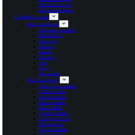
Alla kristallfärger
Alla månadsstenar
Kristaller & stenar
Alla kristallsorter
Alla sorter samlade
Rosenkvarts
Amazonit
Ametist
Selenit
Karneol
Jade
Onyx
Akvamarin
Alla kristallfärger
Alla färger samlade
Gula kristaller
Röda kristaller
Rosa kristaller
Blå kristaller
Svarta kristaller
Orange kristaller
Lila kristaller
Gröna kristaller
Vita kristaller