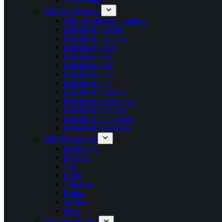
Alla månadsstenar
Alla månadsstenar samlade
Månadssten januari
Månadssten februari
Månadssten mars
Månadssten april
Månadssten maj
Månadssten juni
Månadssten juli
Månadssten augusti
Månadssten september
Månadssten oktober
Månadssten november
Månadssten december
Alla Stjärntecken
Stenbocken
Fiskarna
Våg
Lejon
Vattuman
Kräfta
Skytten
Oxen
Alla kristallsyften