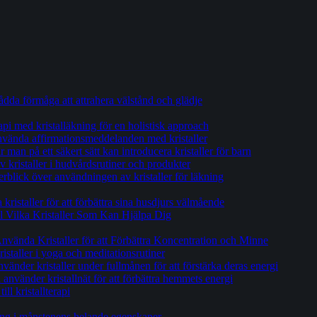
tådda förmåga att attrahera välstånd och glädje
api med kristalläkning för en holistisk approach
 använda affirmationsmeddelanden med kristaller
man på ett säkert sätt kan introducera kristaller för barn
 kristaller i hudvårdsrutiner och produkter
erblick över användningen av kristaller för läkning
ristaller för att förbättra sina husdjurs välmående
ill Vilka Kristaller Som Kan Hjälpa Dig
Använda Kristaller för att Förbättra Koncentration och Minne
ristaller i yoga och meditationsrutiner
vänder kristaller under fullmånen för att förstärka deras energi
nvänder kristallnät för att förbättra hemmets energi
ll kristallterapi
ng i månstenens helande egenskaper