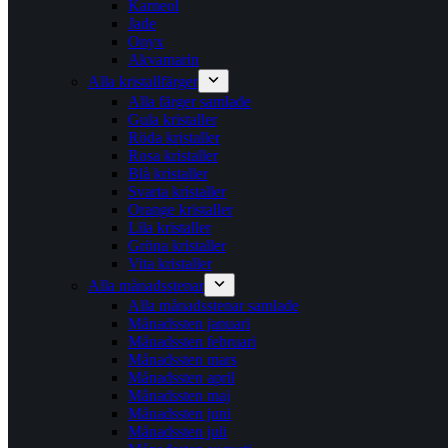
Karneol
Jade
Onyx
Akvamarin
Alla kristallfärger
Alla färger samlade
Gula kristaller
Röda kristaller
Rosa kristaller
Blå kristaller
Svarta kristaller
Orange kristaller
Lila kristaller
Gröna kristaller
Vita kristaller
Alla månadsstenar
Alla månadsstenar samlade
Månadssten januari
Månadssten februari
Månadssten mars
Månadssten april
Månadssten maj
Månadssten juni
Månadssten juli