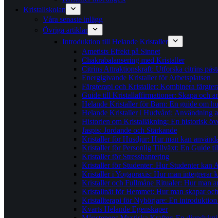
Kristallskolan
Våra senaste inlägg
Övriga artiklar
Introduktion till Helande Kristaller
Ametists Effekt på Sinnet
Chakrabalansering med Kristaller
Citrins Attraktionskraft: Utforska citrins pås
Energigivande Kristaller för Arbetsplatsen
Färgterapi och Kristaller: Kombinera färgter
Guide till Kristallaffirmationer: Skapa och
Helande Kristaller för Barn: En guide om hur 
Helande Kristaller i Hudvård: Användning av
Historien om Kristalläkning: En historisk öv
Jaspis: Jordande och Stärkande
Kristaller för Husdjur: Hur man kan använda k
Kristaller för Personlig Tillväxt: En Guide t
Kristaller för Stresshantering
Kristaller för Studenter: Hur Studenter kan 
Kristaller i Yogapraxis: Hur man integrerar k
Kristaller och Fullmåne Ritualer: Hur man an
Kristallnät för Hemmet: Hur man skapar och a
Kristallterapi för Nybörjare: En introduktion ti
Kvarts Helande Egenskaper
Månstenens Mystiska Krafter: En djupdykni