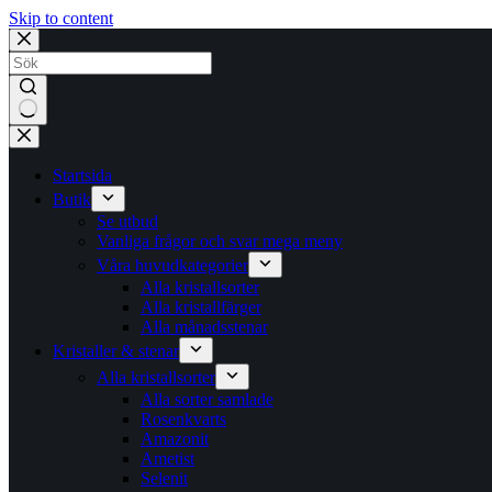
Skip to content
No
results
Startsida
Butik
Se utbud
Vanliga frågor och svar mega meny
Våra huvudkategorier
Alla kristallsorter
Alla kristallfärger
Alla månadsstenar
Kristaller & stenar
Alla kristallsorter
Alla sorter samlade
Rosenkvarts
Amazonit
Ametist
Selenit