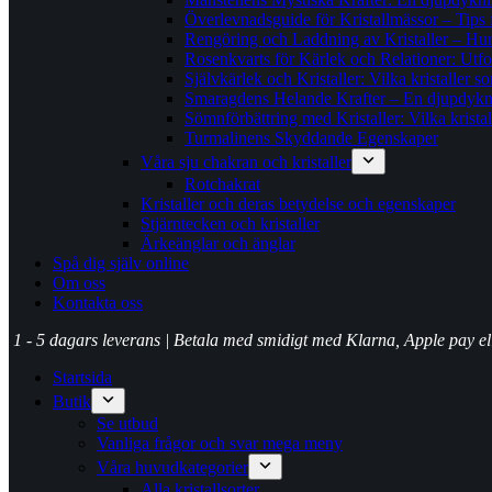
Överlevnadsguide för Kristallmässor – Tips för
Rengöring och Laddning av Kristaller – Hur m
Rosenkvarts för Kärlek och Relationer: Utf
Självkärlek och Kristaller: Vilka kristaller s
Smaragdens Helande Krafter – En djupdykni
Sömnförbättring med Kristaller: Vilka krista
Turmalinens Skyddande Egenskaper
Våra sju chakran och kristaller
Rotchakrat
Kristaller och deras betydelse och egenskaper
Stjärntecken och kristaller
Ärkeänglar och änglar
Spå dig själv online
Om oss
Kontakta oss
1 - 5 dagars leverans | Betala med smidigt med Klarna, Apple pay e
Startsida
Butik
Se utbud
Vanliga frågor och svar mega meny
Våra huvudkategorier
Alla kristallsorter