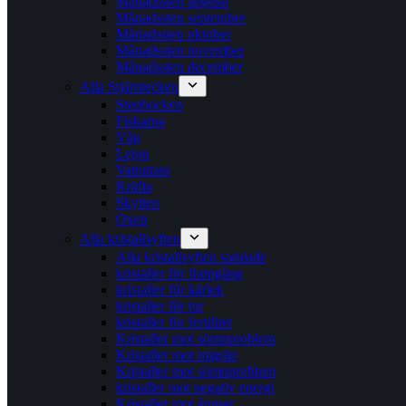
Månadssten augusti
Månadssten september
Månadssten oktober
Månadssten november
Månadssten december
Alla Stjärntecken
Stenbocken
Fiskarna
Våg
Lejon
Vattuman
Kräfta
Skytten
Oxen
Alla kristallsyften
Alla kristallsyften samlade
kristaller för framgång
kristaller för kärlek
kristaller för tur
kristaller för fertilitet
Kristaller mot sömnproblem
Kristaller mot migrän
Kristaller mot sömnproblem
kristaller mot negativ energi
Kristaller mot ångest