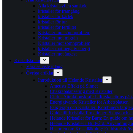
Alla kristallsyften samlade
kristaller för framgång
kristaller för kärlek
kristaller för tur
kristaller för fertilitet
Kristaller mot sömnproblem
Kristaller mot migrän
Kristaller mot sömnproblem
kristaller mot negativ energi
Kristaller mot ångest
Kristallskolan
Våra senaste inlägg
Övriga artiklar
Introduktion till Helande Kristaller
Ametists Effekt på Sinnet
Chakrabalansering med Kristaller
Citrins Attraktionskraft: Utforska citrins pås
Energigivande Kristaller för Arbetsplatsen
Färgterapi och Kristaller: Kombinera färgter
Guide till Kristallaffirmationer: Skapa och
Helande Kristaller för Barn: En guide om hur 
Helande Kristaller i Hudvård: Användning av
Historien om Kristalläkning: En historisk öv