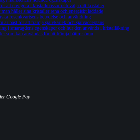
 att navigera i kristallmässor och välja rätt kristaller
an håller sina kristaller rena och energiskt laddade
orska rosenkvartsens betydelse och användning
om är bäst för att främja självkärlek och självacceptans
ng i smaragdens egenskaper och hur den används i kristalläkning
ller som kan användas för att främja bättre sömn
ller Google Pay