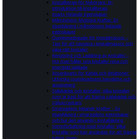
Kristallterapi för Nybörjare: En
introduktion till kristallterapi
Kvarts Helande Egenskaper
Månstenens Mystiska Krafter: En
djupdykning i månstenens helande
egenskaper
Överlevnadsguide för Kristallmässor –
Tips för att navigera i kristallmässor och
välja rätt kristaller
Rengöring och Laddning av Kristaller –
Hur man håller sina kristaller rena och
energiskt laddade
Rosenkvarts för Kärlek och Relationer:
Utforska rosenkvartsens betydelse och
användning
Självkärlek och Kristaller: Vilka kristaller
som är bäst för att främja självkärlek och
självacceptans
Smaragdens Helande Krafter – En
djupdykning i smaragdens egenskaper
och hur den används i kristalläkning
Sömnförbättring med Kristaller: Vilka
kristaller som kan användas för att främja
bättre sömn