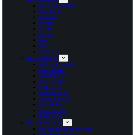
Alla sorter samlade
Rosenkvarts
Amazonit
Ametist
Selenit
Karneol
Jade
Onyx
Akvamarin
Alla kristallfärger
Alla färger samlade
Gula kristaller
Röda kristaller
Rosa kristaller
Blå kristaller
Svarta kristaller
Orange kristaller
Lila kristaller
Gröna kristaller
Vita kristaller
Alla månadsstenar
Alla månadsstenar samlade
Månadssten januari