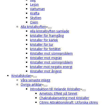
Lejon
Vattuman
Kräfta
Skytten
Oxen
Alla kristallsyften
Alla kristallsyften samlade
kristaller för framgång
kristaller för kärlek
kristaller för tur
kristaller för fertilitet
Kristaller mot sömnproblem
Kristaller mot migrän
Kristaller mot sömnproblem
kristaller mot negativ energi
Kristaller mot ångest
Kristallskolan
Våra senaste inlägg
Övriga artiklar
Introduktion till Helande Kristaller
Ametists Effekt på Sinnet
Chakrabalansering med Kristaller
Citrins Attraktionskraft: Utforska citrins