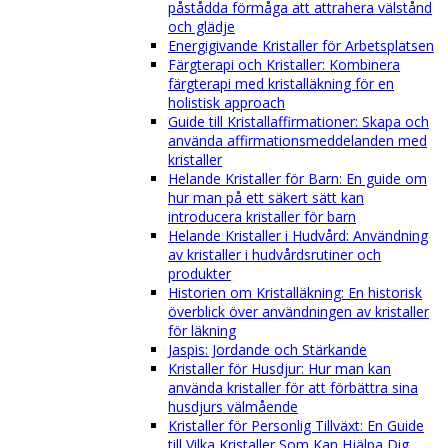
påstådda förmåga att attrahera välstånd
och glädje
Energigivande Kristaller för Arbetsplatsen
Färgterapi och Kristaller: Kombinera
färgterapi med kristalläkning för en
holistisk approach
Guide till Kristallaffirmationer: Skapa och
använda affirmationsmeddelanden med
kristaller
Helande Kristaller för Barn: En guide om
hur man på ett säkert sätt kan
introducera kristaller för barn
Helande Kristaller i Hudvård: Användning
av kristaller i hudvårdsrutiner och
produkter
Historien om Kristalläkning: En historisk
överblick över användningen av kristaller
för läkning
Jaspis: Jordande och Stärkande
Kristaller för Husdjur: Hur man kan
använda kristaller för att förbättra sina
husdjurs välmående
Kristaller för Personlig Tillväxt: En Guide
till Vilka Kristaller Som Kan Hjälpa Dig