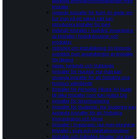
använda affirmationsmeddelanden med
kristaller
Helande Kristaller för Barn: En guide om
hur man på ett säkert sätt kan
introducera kristaller för barn
Helande Kristaller i Hudvård: Användning
av kristaller i hudvårdsrutiner och
produkter
Historien om Kristalläkning: En historisk
överblick över användningen av kristaller
för läkning
Jaspis: Jordande och Stärkande
Kristaller för Husdjur: Hur man kan
använda kristaller för att förbättra sina
husdjurs välmående
Kristaller för Personlig Tillväxt: En Guide
till Vilka Kristaller Som Kan Hjälpa Dig
Kristaller för Stresshantering
Kristaller för Studenter: Hur Studenter kan
Använda Kristaller för att Förbättra
Koncentration och Minne
Kristaller i Yogapraxis: Hur man integrerar
kristaller i yoga och meditationsrutiner
Kristaller och Fullmåne Ritualer: Hur man