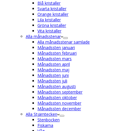
Blå kristaller
Svarta kristaller
Orange kristaller
Lila kristaller
Gröna kristaller
Vita kristaller
Alla månadsstenar
Alla månadsstenar samlade
Månadssten januari
Månadssten februari
Månadssten mars
Månadssten april
Månadssten maj
Månadssten juni
Månadssten juli
Månadssten augusti
Månadssten september
Månadssten oktober
Månadssten november
Månadssten december
Alla Stjärntecken
Stenbocken
Fiskarna
Våg