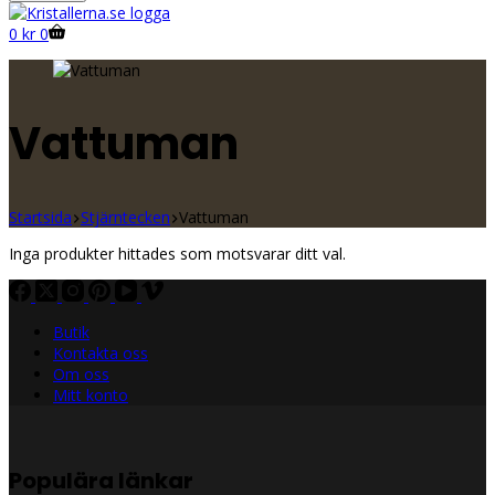
Shopping
0
kr
0
cart
Vattuman
Startsida
Stjärntecken
Vattuman
Inga produkter hittades som motsvarar ditt val.
Butik
Kontakta oss
Om oss
Mitt konto
Populära länkar