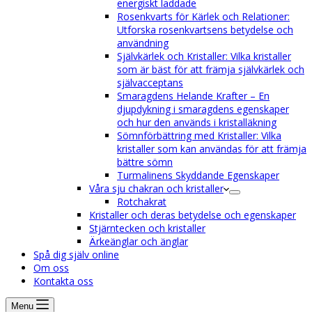
energiskt laddade
Rosenkvarts för Kärlek och Relationer:
Utforska rosenkvartsens betydelse och
användning
Självkärlek och Kristaller: Vilka kristaller
som är bäst för att främja självkärlek och
självacceptans
Smaragdens Helande Krafter – En
djupdykning i smaragdens egenskaper
och hur den används i kristalläkning
Sömnförbättring med Kristaller: Vilka
kristaller som kan användas för att främja
bättre sömn
Turmalinens Skyddande Egenskaper
Våra sju chakran och kristaller
Rotchakrat
Kristaller och deras betydelse och egenskaper
Stjärntecken och kristaller
Ärkeänglar och änglar
Spå dig själv online
Om oss
Kontakta oss
Menu