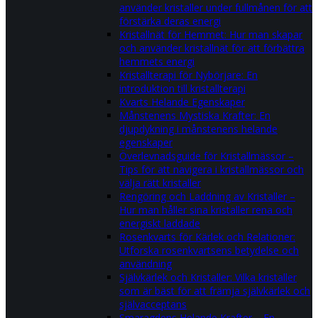
använder kristaller under fullmånen för att
förstärka deras energi
Kristallnät för Hemmet: Hur man skapar
och använder kristallnät för att förbättra
hemmets energi
Kristallterapi för Nybörjare: En
introduktion till kristallterapi
Kvarts Helande Egenskaper
Månstenens Mystiska Krafter: En
djupdykning i månstenens helande
egenskaper
Överlevnadsguide för Kristallmässor –
Tips för att navigera i kristallmässor och
välja rätt kristaller
Rengöring och Laddning av Kristaller –
Hur man håller sina kristaller rena och
energiskt laddade
Rosenkvarts för Kärlek och Relationer:
Utforska rosenkvartsens betydelse och
användning
Självkärlek och Kristaller: Vilka kristaller
som är bäst för att främja självkärlek och
självacceptans
Smaragdens Helande Krafter – En