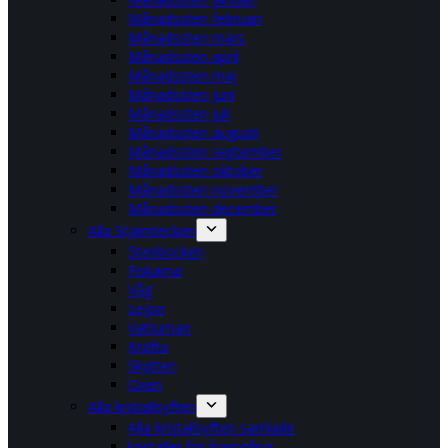
Månadssten februari
Månadssten mars
Månadssten april
Månadssten maj
Månadssten juni
Månadssten juli
Månadssten augusti
Månadssten september
Månadssten oktober
Månadssten november
Månadssten december
Alla Stjärntecken
Stenbocken
Fiskarna
Våg
Lejon
Vattuman
Kräfta
Skytten
Oxen
Alla kristallsyften
Alla kristallsyften samlade
kristaller för framgång