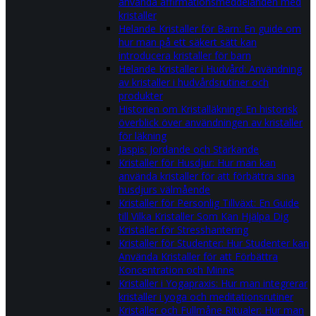
använda affirmationsmeddelanden med
kristaller
Helande Kristaller för Barn: En guide om
hur man på ett säkert sätt kan
introducera kristaller för barn
Helande Kristaller i Hudvård: Användning
av kristaller i hudvårdsrutiner och
produkter
Historien om Kristalläkning: En historisk
överblick över användningen av kristaller
för läkning
Jaspis: Jordande och Stärkande
Kristaller för Husdjur: Hur man kan
använda kristaller för att förbättra sina
husdjurs välmående
Kristaller för Personlig Tillväxt: En Guide
till Vilka Kristaller Som Kan Hjälpa Dig
Kristaller för Stresshantering
Kristaller för Studenter: Hur Studenter kan
Använda Kristaller för att Förbättra
Koncentration och Minne
Kristaller i Yogapraxis: Hur man integrerar
kristaller i yoga och meditationsrutiner
Kristaller och Fullmåne Ritualer: Hur man