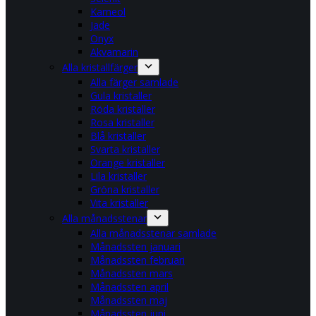
Karneol
Jade
Onyx
Akvamarin
Alla kristallfärger
Alla färger samlade
Gula kristaller
Röda kristaller
Rosa kristaller
Blå kristaller
Svarta kristaller
Orange kristaller
Lila kristaller
Gröna kristaller
Vita kristaller
Alla månadsstenar
Alla månadsstenar samlade
Månadssten januari
Månadssten februari
Månadssten mars
Månadssten april
Månadssten maj
Månadssten juni