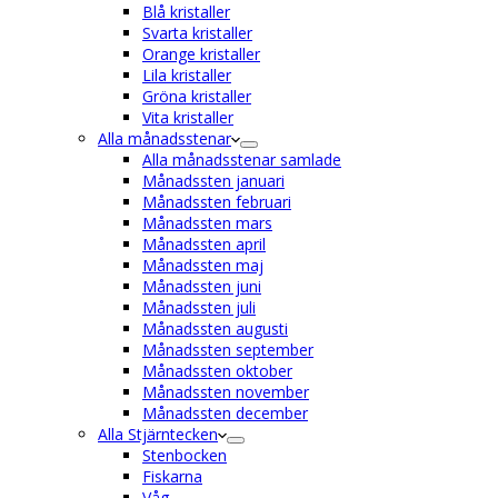
Blå kristaller
Svarta kristaller
Orange kristaller
Lila kristaller
Gröna kristaller
Vita kristaller
Alla månadsstenar
Alla månadsstenar samlade
Månadssten januari
Månadssten februari
Månadssten mars
Månadssten april
Månadssten maj
Månadssten juni
Månadssten juli
Månadssten augusti
Månadssten september
Månadssten oktober
Månadssten november
Månadssten december
Alla Stjärntecken
Stenbocken
Fiskarna
Våg