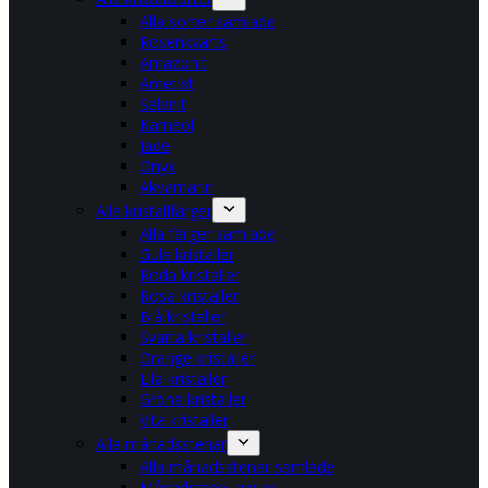
Alla sorter samlade
Rosenkvarts
Amazonit
Ametist
Selenit
Karneol
Jade
Onyx
Akvamarin
Alla kristallfärger
Alla färger samlade
Gula kristaller
Röda kristaller
Rosa kristaller
Blå kristaller
Svarta kristaller
Orange kristaller
Lila kristaller
Gröna kristaller
Vita kristaller
Alla månadsstenar
Alla månadsstenar samlade
Månadssten januari