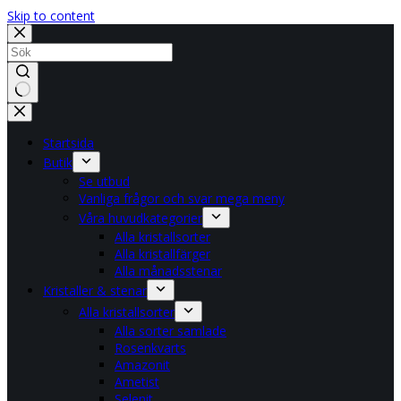
Skip to content
No
results
Startsida
Butik
Se utbud
Vanliga frågor och svar mega meny
Våra huvudkategorier
Alla kristallsorter
Alla kristallfärger
Alla månadsstenar
Kristaller & stenar
Alla kristallsorter
Alla sorter samlade
Rosenkvarts
Amazonit
Ametist
Selenit