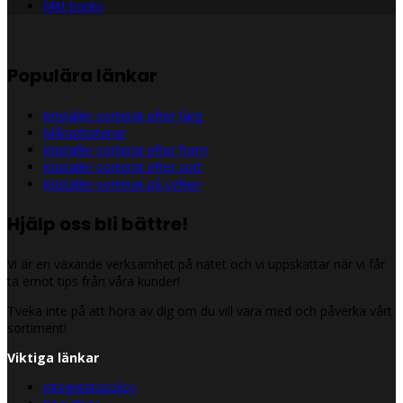
Mitt konto
Populära länkar
Kristaller sorterat efter färg
Månadsstenar
Kristaller sorterat efter form
Kristaller sorterat efter sort
Kristaller sorterat på syften
Hjälp oss bli bättre!
Vi är en växande verksamhet på nätet och vi uppskattar när vi får
ta emot tips från våra kunder!
Tveka inte på att höra av dig om du vill vara med och påverka vårt
sortiment!
Viktiga länkar
Integritetspolicy