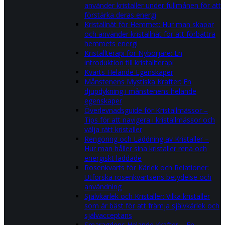
använder kristaller under fullmånen för att
förstärka deras energi
Kristallnät för Hemmet: Hur man skapar
och använder kristallnät för att förbättra
hemmets energi
Kristallterapi för Nybörjare: En
introduktion till kristallterapi
Kvarts Helande Egenskaper
Månstenens Mystiska Krafter: En
djupdykning i månstenens helande
egenskaper
Överlevnadsguide för Kristallmässor –
Tips för att navigera i kristallmässor och
välja rätt kristaller
Rengöring och Laddning av Kristaller –
Hur man håller sina kristaller rena och
energiskt laddade
Rosenkvarts för Kärlek och Relationer:
Utforska rosenkvartsens betydelse och
användning
Självkärlek och Kristaller: Vilka kristaller
som är bäst för att främja självkärlek och
självacceptans
Smaragdens Helande Krafter – En