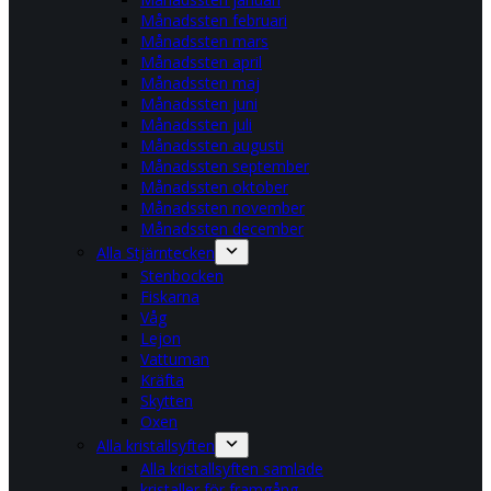
Månadssten februari
Månadssten mars
Månadssten april
Månadssten maj
Månadssten juni
Månadssten juli
Månadssten augusti
Månadssten september
Månadssten oktober
Månadssten november
Månadssten december
Alla Stjärntecken
Stenbocken
Fiskarna
Våg
Lejon
Vattuman
Kräfta
Skytten
Oxen
Alla kristallsyften
Alla kristallsyften samlade
kristaller för framgång