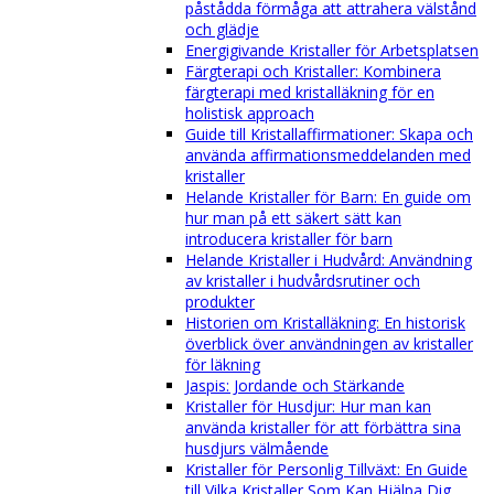
påstådda förmåga att attrahera välstånd
och glädje
Energigivande Kristaller för Arbetsplatsen
Färgterapi och Kristaller: Kombinera
färgterapi med kristalläkning för en
holistisk approach
Guide till Kristallaffirmationer: Skapa och
använda affirmationsmeddelanden med
kristaller
Helande Kristaller för Barn: En guide om
hur man på ett säkert sätt kan
introducera kristaller för barn
Helande Kristaller i Hudvård: Användning
av kristaller i hudvårdsrutiner och
produkter
Historien om Kristalläkning: En historisk
överblick över användningen av kristaller
för läkning
Jaspis: Jordande och Stärkande
Kristaller för Husdjur: Hur man kan
använda kristaller för att förbättra sina
husdjurs välmående
Kristaller för Personlig Tillväxt: En Guide
till Vilka Kristaller Som Kan Hjälpa Dig