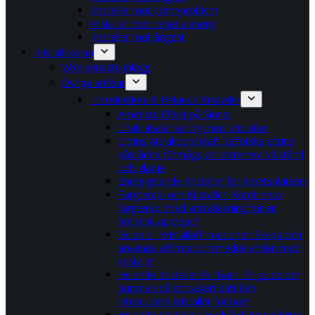
Kristaller mot sömnproblem
kristaller mot negativ energi
Kristaller mot ångest
Kristallskolan
Våra senaste inlägg
Övriga artiklar
Introduktion till Helande Kristaller
Ametists Effekt på Sinnet
Chakrabalansering med Kristaller
Citrins Attraktionskraft: Utforska citrins
påstådda förmåga att attrahera välstånd
och glädje
Energigivande Kristaller för Arbetsplatsen
Färgterapi och Kristaller: Kombinera
färgterapi med kristalläkning för en
holistisk approach
Guide till Kristallaffirmationer: Skapa och
använda affirmationsmeddelanden med
kristaller
Helande Kristaller för Barn: En guide om
hur man på ett säkert sätt kan
introducera kristaller för barn
Helande Kristaller i Hudvård: Användning