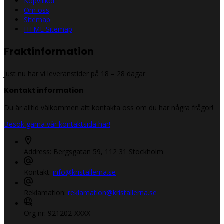
Köpvillkor
Om oss
Sitemap
HTML Sitemap
Fraktinformation
Just nu har vi leveranstider på 18 – 28 dagar
Kontakt information
Du är alltid välkommen att kontakta oss om du har några frågor!
Besök gärna vår kontaktsida här!
Address:
Bergsgatan 59, 112 31 Stockholm
Kontakt:
info@kristallerna.se
Reklamation:
reklamation@kristallerna.se
Org nr:
921202-XXXX