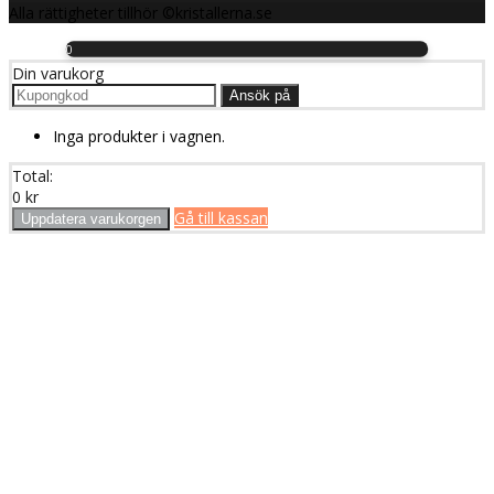
Alla rättigheter tillhör ©kristallerna.se
0
Din varukorg
Ansök på
Inga produkter i vagnen.
Total:
0
kr
Gå till kassan
Uppdatera varukorgen