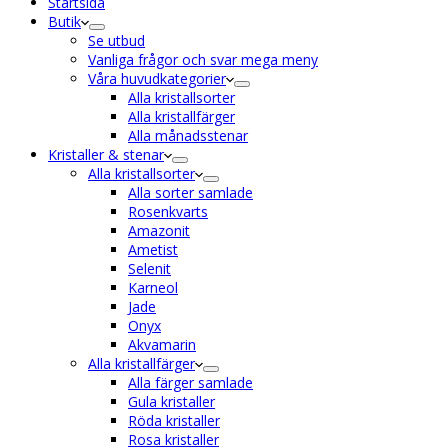
Startsida
Butik
Se utbud
Vanliga frågor och svar mega meny
Våra huvudkategorier
Alla kristallsorter
Alla kristallfärger
Alla månadsstenar
Kristaller & stenar
Alla kristallsorter
Alla sorter samlade
Rosenkvarts
Amazonit
Ametist
Selenit
Karneol
Jade
Onyx
Akvamarin
Alla kristallfärger
Alla färger samlade
Gula kristaller
Röda kristaller
Rosa kristaller