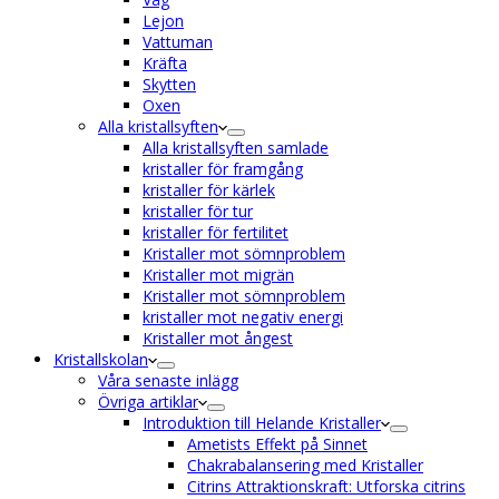
Lejon
Vattuman
Kräfta
Skytten
Oxen
Alla kristallsyften
Alla kristallsyften samlade
kristaller för framgång
kristaller för kärlek
kristaller för tur
kristaller för fertilitet
Kristaller mot sömnproblem
Kristaller mot migrän
Kristaller mot sömnproblem
kristaller mot negativ energi
Kristaller mot ångest
Kristallskolan
Våra senaste inlägg
Övriga artiklar
Introduktion till Helande Kristaller
Ametists Effekt på Sinnet
Chakrabalansering med Kristaller
Citrins Attraktionskraft: Utforska citrins