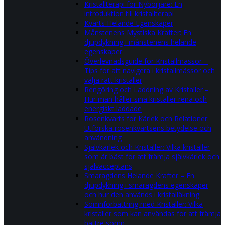
Kristallterapi för Nybörjare: En
introduktion till kristallterapi
Kvarts Helande Egenskaper
Månstenens Mystiska Krafter: En
djupdykning i månstenens helande
egenskaper
Överlevnadsguide för Kristallmässor –
Tips för att navigera i kristallmässor och
välja rätt kristaller
Rengöring och Laddning av Kristaller –
Hur man håller sina kristaller rena och
energiskt laddade
Rosenkvarts för Kärlek och Relationer:
Utforska rosenkvartsens betydelse och
användning
Självkärlek och Kristaller: Vilka kristaller
som är bäst för att främja självkärlek och
självacceptans
Smaragdens Helande Krafter – En
djupdykning i smaragdens egenskaper
och hur den används i kristalläkning
Sömnförbättring med Kristaller: Vilka
kristaller som kan användas för att främja
bättre sömn