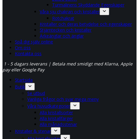
Turmalinens Skyddande Egenskaper
Våra sju chakran och kristaller
Rotchakrat
Kristaller och deras betydelse och egenskaper
Stjärntecken och kristaller
Ärkeänglar och änglar
Spå dig själv online
Om oss
Kontakta oss
1 - 5 dagars leverans | Betala med smidigt med Klarna, Apple
pay eller Google Pay
Startsida
Butik
Se utbud
Vanliga frågor och svar mega meny
Våra huvudkategorier
Alla kristallsorter
Alla kristallfärger
Alla månadsstenar
Kristaller & stenar
Alla kristallsorter