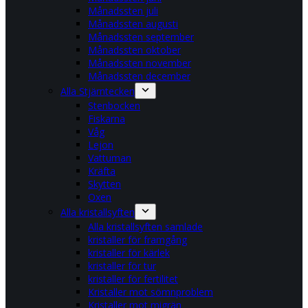
Månadssten juli
Månadssten augusti
Månadssten september
Månadssten oktober
Månadssten november
Månadssten december
Alla Stjärntecken
Stenbocken
Fiskarna
Våg
Lejon
Vattuman
Kräfta
Skytten
Oxen
Alla kristallsyften
Alla kristallsyften samlade
kristaller för framgång
kristaller för kärlek
kristaller för tur
kristaller för fertilitet
Kristaller mot sömnproblem
Kristaller mot migrän