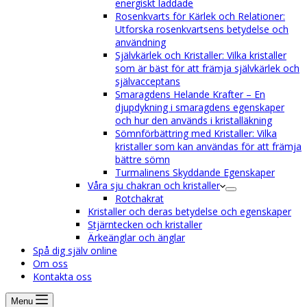
energiskt laddade
Rosenkvarts för Kärlek och Relationer:
Utforska rosenkvartsens betydelse och
användning
Självkärlek och Kristaller: Vilka kristaller
som är bäst för att främja självkärlek och
självacceptans
Smaragdens Helande Krafter – En
djupdykning i smaragdens egenskaper
och hur den används i kristalläkning
Sömnförbättring med Kristaller: Vilka
kristaller som kan användas för att främja
bättre sömn
Turmalinens Skyddande Egenskaper
Våra sju chakran och kristaller
Rotchakrat
Kristaller och deras betydelse och egenskaper
Stjärntecken och kristaller
Ärkeänglar och änglar
Spå dig själv online
Om oss
Kontakta oss
Menu