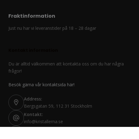
Fraktinformation
Just nu har vi leveranstider på 18 – 28 dagar
Kontakt information
Du är alltid välkommen att kontakta oss om du har några
frågor!
Besök gärna vår kontaktsida här!
Address:
Bergsgatan 59, 112 31 Stockholm
Kontakt:
info@kristallerna.se
Reklamation:
reklamation@kristallerna.se