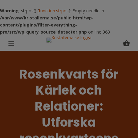
S
Warning
: strpos() [
function.strpos
]: Empty needle in
k
/var/www/kristallerna.se/public_html/wp-
i
content/plugins/filter-everything-
p
pro/src/wp_query_source_detector.php
on line
363
t
o
Shoppi
c
cart
o
n
Rosenkvarts för
t
e
n
Kärlek och
t
Relationer:
Utforska