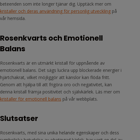
beteenden som inte longer tjänar dig. Upptäck mer om
kristaller och deras användning för personlig utveckling
på
vår hemsida.
Rosenkvarts och Emotionell
Balans
Rosenkvarts är en utmärkt kristall för uppnående av
emotionell balans. Det sägs luckra upp blockerade energier i
hjärtchakrat, vilket möjliggör att känslor kan flöda fritt.
Genom att hjälpa till att frigöra oro och negativitet, kan
denna kristall främja positivitet och självkärlek. Läs mer om
kristaller för emotionell balans
på vår webbplats.
Slutsatser
Rosenkvarts, med sina unika helande egenskaper och dess
symboliska betydelse av obetingad kärlek, har varit en del av