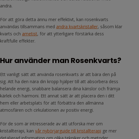
andra.
För att göra detta ännu mer effektivt, kan rosenkvarts
användas tillsammans med
andra kvartskristaller
, såsom klar
kvarts och
ametist
, för att ytterligare förstärka dess
kraftfulle effekter.
Hur använder man Rosenkvarts?
Ett vanligt sätt att använda rosenkvarts är att bära den på
sig. Att ha den nära din kropp hjälper till att absorbera dess
helande energi, snabbare balansera dina känslor och främja
kärlek och harmoni. Ett annat sätt är att placera den i ditt
hem eller arbetsplats för att förbättra den allmänna
atmosfären och cirkulationen av positiv energi.
För de som är intresserade av att utforska mer om
kristallterapi, kan
vår nybörjarguide till kristallterapi
ge mer
detaljerad information om olika tekniker och metoder.