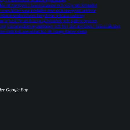
 att navigera i kristallmässor och välja rätt kristaller
an håller sina kristaller rena och energiskt laddade
orska rosenkvartsens betydelse och användning
om är bäst för att främja självkärlek och självacceptans
ng i smaragdens egenskaper och hur den används i kristalläkning
ller som kan användas för att främja bättre sömn
ller Google Pay