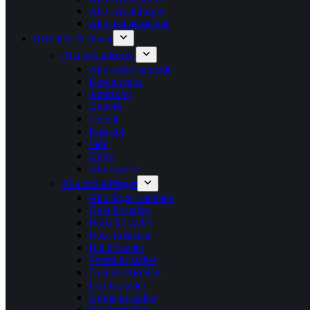
Alla kristallfärger
Alla månadsstenar
Kristaller & stenar
Alla kristallsorter
Alla sorter samlade
Rosenkvarts
Amazonit
Ametist
Selenit
Karneol
Jade
Onyx
Akvamarin
Alla kristallfärger
Alla färger samlade
Gula kristaller
Röda kristaller
Rosa kristaller
Blå kristaller
Svarta kristaller
Orange kristaller
Lila kristaller
Gröna kristaller
Vita kristaller