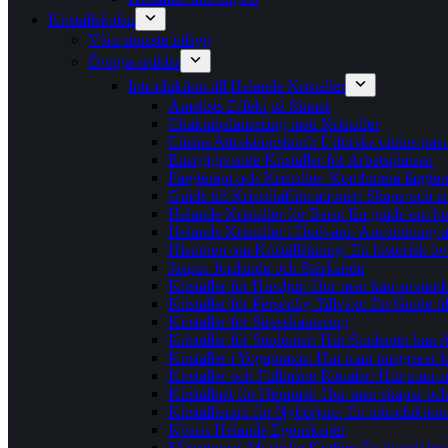
Kristallskolan
Våra senaste inlägg
Övriga artiklar
Introduktion till Helande Kristaller
Ametists Effekt på Sinnet
Chakrabalansering med Kristaller
Citrins Attraktionskraft: Utforska citrins pås
Energigivande Kristaller för Arbetsplatsen
Färgterapi och Kristaller: Kombinera färgter
Guide till Kristallaffirmationer: Skapa och
Helande Kristaller för Barn: En guide om hur 
Helande Kristaller i Hudvård: Användning av
Historien om Kristalläkning: En historisk öv
Jaspis: Jordande och Stärkande
Kristaller för Husdjur: Hur man kan använda k
Kristaller för Personlig Tillväxt: En Guide t
Kristaller för Stresshantering
Kristaller för Studenter: Hur Studenter kan 
Kristaller i Yogapraxis: Hur man integrerar k
Kristaller och Fullmåne Ritualer: Hur man an
Kristallnät för Hemmet: Hur man skapar och a
Kristallterapi för Nybörjare: En introduktion ti
Kvarts Helande Egenskaper
Månstenens Mystiska Krafter: En djupdykni