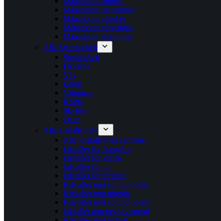
Månadssten augusti
Månadssten september
Månadssten oktober
Månadssten november
Månadssten december
Alla Stjärntecken
Stenbocken
Fiskarna
Våg
Lejon
Vattuman
Kräfta
Skytten
Oxen
Alla kristallsyften
Alla kristallsyften samlade
kristaller för framgång
kristaller för kärlek
kristaller för tur
kristaller för fertilitet
Kristaller mot sömnproblem
Kristaller mot migrän
Kristaller mot sömnproblem
kristaller mot negativ energi
Kristaller mot ångest