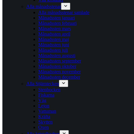
Alla månadsstenar
Alla månadsstenar samlade
Månadssten januari
Månadssten februari
Månadssten mars
Månadssten april
Månadssten maj
Månadssten juni
Månadssten juli
Månadssten augusti
Månadssten september
Månadssten oktober
Månadssten november
Månadssten december
Alla Stjärntecken
Stenbocken
Fiskarna
Våg
Lejon
Vattuman
Kräfta
Skytten
Oxen
Alla kristallsyften