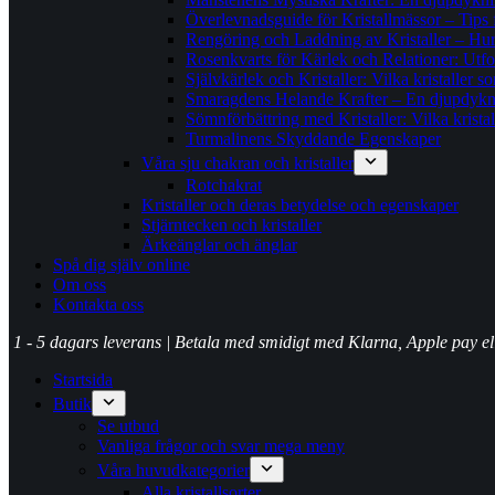
Överlevnadsguide för Kristallmässor – Tips för
Rengöring och Laddning av Kristaller – Hur m
Rosenkvarts för Kärlek och Relationer: Utf
Självkärlek och Kristaller: Vilka kristaller s
Smaragdens Helande Krafter – En djupdykni
Sömnförbättring med Kristaller: Vilka krista
Turmalinens Skyddande Egenskaper
Våra sju chakran och kristaller
Rotchakrat
Kristaller och deras betydelse och egenskaper
Stjärntecken och kristaller
Ärkeänglar och änglar
Spå dig själv online
Om oss
Kontakta oss
1 - 5 dagars leverans | Betala med smidigt med Klarna, Apple pay e
Startsida
Butik
Se utbud
Vanliga frågor och svar mega meny
Våra huvudkategorier
Alla kristallsorter