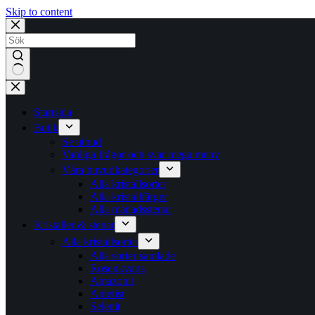
Skip to content
No
results
Startsida
Butik
Se utbud
Vanliga frågor och svar mega meny
Våra huvudkategorier
Alla kristallsorter
Alla kristallfärger
Alla månadsstenar
Kristaller & stenar
Alla kristallsorter
Alla sorter samlade
Rosenkvarts
Amazonit
Ametist
Selenit