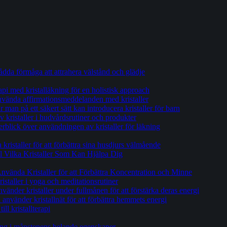
tådda förmåga att attrahera välstånd och glädje
api med kristalläkning för en holistisk approach
 använda affirmationsmeddelanden med kristaller
man på ett säkert sätt kan introducera kristaller för barn
 kristaller i hudvårdsrutiner och produkter
erblick över användningen av kristaller för läkning
ristaller för att förbättra sina husdjurs välmående
ill Vilka Kristaller Som Kan Hjälpa Dig
Använda Kristaller för att Förbättra Koncentration och Minne
ristaller i yoga och meditationsrutiner
vänder kristaller under fullmånen för att förstärka deras energi
nvänder kristallnät för att förbättra hemmets energi
ll kristallterapi
ng i månstenens helande egenskaper