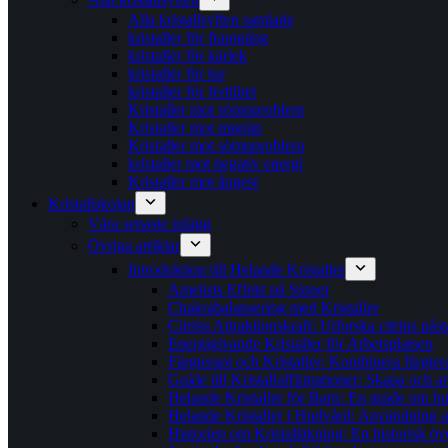
Alla kristallsyften samlade
kristaller för framgång
kristaller för kärlek
kristaller för tur
kristaller för fertilitet
Kristaller mot sömnproblem
Kristaller mot migrän
Kristaller mot sömnproblem
kristaller mot negativ energi
Kristaller mot ångest
Kristallskolan
Våra senaste inlägg
Övriga artiklar
Introduktion till Helande Kristaller
Ametists Effekt på Sinnet
Chakrabalansering med Kristaller
Citrins Attraktionskraft: Utforska citrins pås
Energigivande Kristaller för Arbetsplatsen
Färgterapi och Kristaller: Kombinera färgter
Guide till Kristallaffirmationer: Skapa och
Helande Kristaller för Barn: En guide om hur 
Helande Kristaller i Hudvård: Användning av
Historien om Kristalläkning: En historisk öv