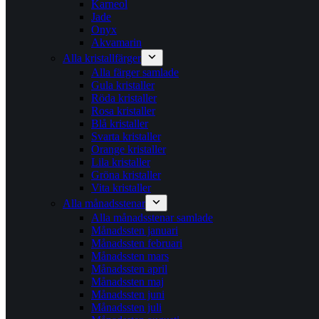
Karneol
Jade
Onyx
Akvamarin
Alla kristallfärger
Alla färger samlade
Gula kristaller
Röda kristaller
Rosa kristaller
Blå kristaller
Svarta kristaller
Orange kristaller
Lila kristaller
Gröna kristaller
Vita kristaller
Alla månadsstenar
Alla månadsstenar samlade
Månadssten januari
Månadssten februari
Månadssten mars
Månadssten april
Månadssten maj
Månadssten juni
Månadssten juli