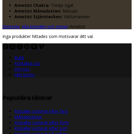
Ametist Chakra:
Tredje ögat
Ametist Månadssten:
februari
Ametist Stjärntecken:
Vattumannen
Startsida
Alla kristaller och stenar
Ametist
Inga produkter hittades som motsvarar ditt val.
Butik
Kontakta oss
Om oss
Mitt konto
Populära länkar
Kristaller sorterat efter färg
Månadsstenar
Kristaller sorterat efter form
Kristaller sorterat efter sort
Kristaller sorterat på syften