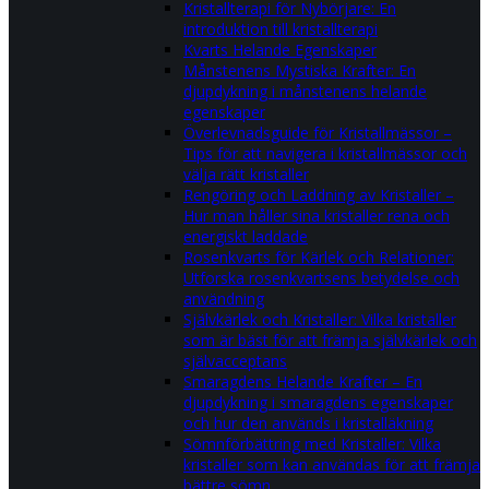
Kristallterapi för Nybörjare: En
introduktion till kristallterapi
Kvarts Helande Egenskaper
Månstenens Mystiska Krafter: En
djupdykning i månstenens helande
egenskaper
Överlevnadsguide för Kristallmässor –
Tips för att navigera i kristallmässor och
välja rätt kristaller
Rengöring och Laddning av Kristaller –
Hur man håller sina kristaller rena och
energiskt laddade
Rosenkvarts för Kärlek och Relationer:
Utforska rosenkvartsens betydelse och
användning
Självkärlek och Kristaller: Vilka kristaller
som är bäst för att främja självkärlek och
självacceptans
Smaragdens Helande Krafter – En
djupdykning i smaragdens egenskaper
och hur den används i kristalläkning
Sömnförbättring med Kristaller: Vilka
kristaller som kan användas för att främja
bättre sömn