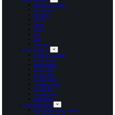
Alla sorter samlade
Rosenkvarts
Amazonit
Ametist
Selenit
Karneol
Jade
Onyx
Akvamarin
Alla kristallfärger
Alla färger samlade
Gula kristaller
Röda kristaller
Rosa kristaller
Blå kristaller
Svarta kristaller
Orange kristaller
Lila kristaller
Gröna kristaller
Vita kristaller
Alla månadsstenar
Alla månadsstenar samlade
Månadssten januari