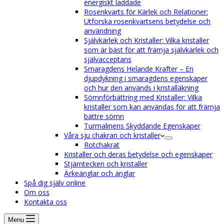
energiskt laddade
Rosenkvarts för Kärlek och Relationer:
Utforska rosenkvartsens betydelse och
användning
Självkärlek och Kristaller: Vilka kristaller
som är bäst för att främja självkärlek och
självacceptans
Smaragdens Helande Krafter – En
djupdykning i smaragdens egenskaper
och hur den används i kristalläkning
Sömnförbättring med Kristaller: Vilka
kristaller som kan användas för att främja
bättre sömn
Turmalinens Skyddande Egenskaper
Våra sju chakran och kristaller
Rotchakrat
Kristaller och deras betydelse och egenskaper
Stjärntecken och kristaller
Ärkeänglar och änglar
Spå dig själv online
Om oss
Kontakta oss
Menu