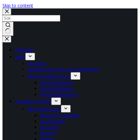
Skip to content
No
results
Startsida
Butik
Se utbud
Vanliga frågor och svar mega meny
Våra huvudkategorier
Alla kristallsorter
Alla kristallfärger
Alla månadsstenar
Kristaller & stenar
Alla kristallsorter
Alla sorter samlade
Rosenkvarts
Amazonit
Ametist
Selenit