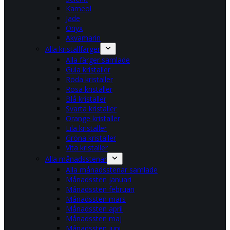
Karneol
Jade
Onyx
Akvamarin
Alla kristallfärger
Alla färger samlade
Gula kristaller
Röda kristaller
Rosa kristaller
Blå kristaller
Svarta kristaller
Orange kristaller
Lila kristaller
Gröna kristaller
Vita kristaller
Alla månadsstenar
Alla månadsstenar samlade
Månadssten januari
Månadssten februari
Månadssten mars
Månadssten april
Månadssten maj
Månadssten juni