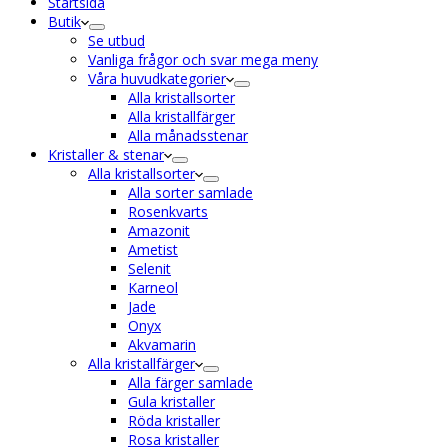
Startsida
Butik
Se utbud
Vanliga frågor och svar mega meny
Våra huvudkategorier
Alla kristallsorter
Alla kristallfärger
Alla månadsstenar
Kristaller & stenar
Alla kristallsorter
Alla sorter samlade
Rosenkvarts
Amazonit
Ametist
Selenit
Karneol
Jade
Onyx
Akvamarin
Alla kristallfärger
Alla färger samlade
Gula kristaller
Röda kristaller
Rosa kristaller