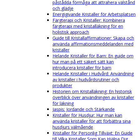
påstådda förmåga att attrahera välstånd
och glädje
Energigivande Kristaller för Arbetsplatsen
Färgterapi och Kristaller: Kombinera
färgterapi med kristalläkning för en
holistisk approach
Guide till Kristallaffirmationer: Skapa och
använda affirmationsmeddelanden med
kristaller
Helande Kristaller för Barn: En guide om
hur man på ett säkert sätt kan
introducera kristaller för barn
Helande Kristaller i Hudvård: Användning
av kristaller i hudvårdsrutiner och
produkter
Historien om Kristalläkning: En historisk
överblick över användningen av kristaller
för läkning
Jaspis: Jordande och Stärkande
Kristaller för Husdjur: Hur man kan
använda kristaller för att förbättra sina
husdjurs välmående
Kristaller för Personlig Tillväxt: En Guide
till Vilka Kristaller Som Kan Hjälpa Dig