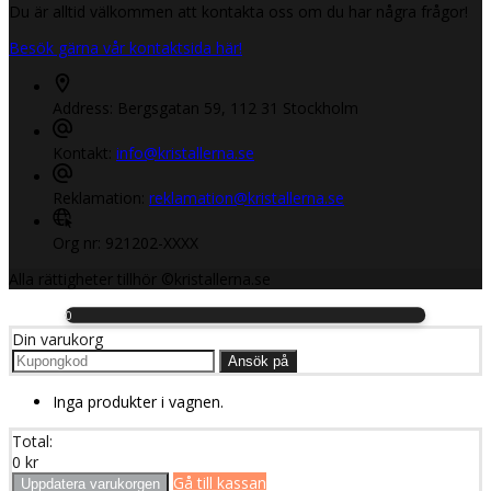
Du är alltid välkommen att kontakta oss om du har några frågor!
Besök gärna vår kontaktsida här!
Address:
Bergsgatan 59, 112 31 Stockholm
Kontakt:
info@kristallerna.se
Reklamation:
reklamation@kristallerna.se
Org nr:
921202-XXXX
Alla rättigheter tillhör ©kristallerna.se
0
Din varukorg
Ansök på
Inga produkter i vagnen.
Total:
0
kr
Gå till kassan
Uppdatera varukorgen