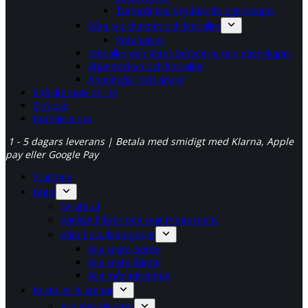
Turmalinens Skyddande Egenskaper
Våra sju chakran och kristaller
Rotchakrat
Kristaller och deras betydelse och egenskaper
Stjärntecken och kristaller
Ärkeänglar och änglar
Spå dig själv online
Om oss
Kontakta oss
1 - 5 dagars leverans | Betala med smidigt med Klarna, Apple
pay eller Google Pay
Startsida
Butik
Se utbud
Vanliga frågor och svar mega meny
Våra huvudkategorier
Alla kristallsorter
Alla kristallfärger
Alla månadsstenar
Kristaller & stenar
Alla kristallsorter