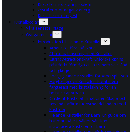
Kristaller mot sömnproblem
kristaller mot negativ energi
Kristaller mot ångest
Kristallskolan
Våra senaste inlägg
Övriga artiklar
Introduktion till Helande Kristaller
Ametists Effekt på Sinnet
Chakrabalansering med Kristaller
Citrins Attraktionskraft: Utforska citrins
påstådda förmåga att attrahera välstånd
och glädje
Energigivande Kristaller för Arbetsplatsen
Färgterapi och Kristaller: Kombinera
färgterapi med kristalläkning för en
holistisk approach
Guide till Kristallaffirmationer: Skapa och
använda affirmationsmeddelanden med
kristaller
Helande Kristaller för Barn: En guide om
hur man på ett säkert sätt kan
introducera kristaller för barn
Helande Kristaller i Hudvård: Användning