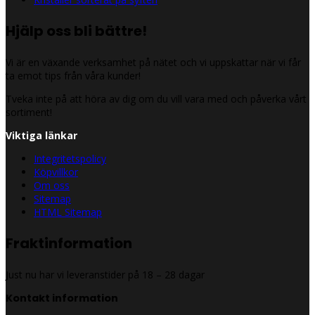
Hjälp oss bli bättre!
Vi är en växande verksamhet på nätet och vi uppskattar när vi får
ta emot tips från våra kunder!
Tveka inte på att höra av dig om du vill vara med och påverka vårt
sortiment!
Viktiga länkar
Integritetspolicy
Köpvillkor
Om oss
Sitemap
HTML Sitemap
Fraktinformation
Just nu har vi leveranstider på 18 – 28 dagar
Kontakt information