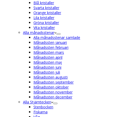
Blå kristaller
Svarta kristaller
Orange kristaller
Lila kristaller
Gröna kristaller
Vita kristaller
Alla månadsstenar
Alla månadsstenar samlade
Månadssten januari
Månadssten februari
Månadssten mars
Månadssten april
Månadssten maj
Månadssten juni
Månadssten juli
Månadssten augusti
Månadssten september
Månadssten oktober
Månadssten november
Månadssten december
Alla Stjärntecken
Stenbocken
Fiskarna
Våg