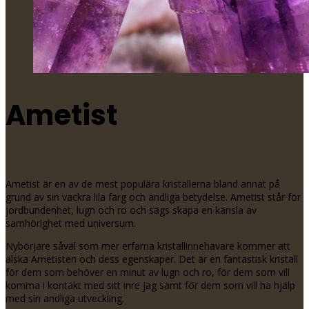
Ametist
Ametist är en av de mest populära kristallerna bland annat på
grund av sin vackra lila färg och andliga betydelse. Ametist står för
jordbundenhet, lugn och ro och sägs skapa en känsla av
samhörighet med universum.
Nybörjare såväl som mer erfarna kristallinnehavare kommer att
älska Ametisten och dess egenskaper. Det är en fantastisk kristall
för dem som behöver en minut av lugn och ro, för dem som vill
komma i kontakt med sitt inre jag samt för dem som vill ha hjälp
med sin andliga utveckling.