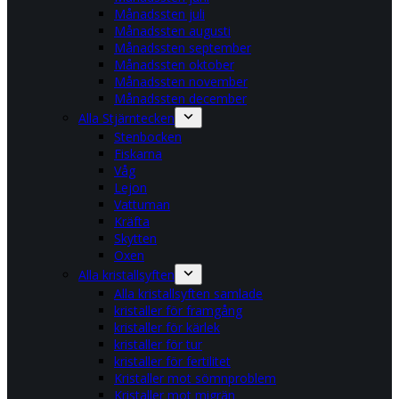
Månadssten juli
Månadssten augusti
Månadssten september
Månadssten oktober
Månadssten november
Månadssten december
Alla Stjärntecken
Stenbocken
Fiskarna
Våg
Lejon
Vattuman
Kräfta
Skytten
Oxen
Alla kristallsyften
Alla kristallsyften samlade
kristaller för framgång
kristaller för kärlek
kristaller för tur
kristaller för fertilitet
Kristaller mot sömnproblem
Kristaller mot migrän