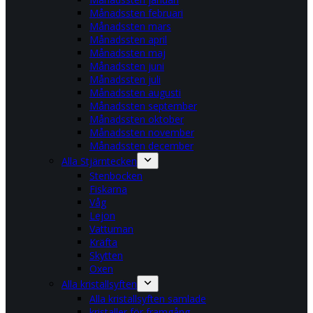
Månadssten februari
Månadssten mars
Månadssten april
Månadssten maj
Månadssten juni
Månadssten juli
Månadssten augusti
Månadssten september
Månadssten oktober
Månadssten november
Månadssten december
Alla Stjärntecken
Stenbocken
Fiskarna
Våg
Lejon
Vattuman
Kräfta
Skytten
Oxen
Alla kristallsyften
Alla kristallsyften samlade
kristaller för framgång