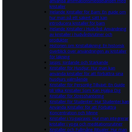
använda affirmationsmeddelanden med
kristaller
Helande Kristaller för Barn: En guide om
hur man på ett säkert sätt kan
introducera kristaller för barn
Helande Kristaller i Hudvård: Användning
av kristaller i hudvårdsrutiner och
produkter
Historien om Kristalläkning: En historisk
överblick över användningen av kristaller
för läkning
Jaspis: Jordande och Stärkande
Kristaller för Husdjur: Hur man kan
använda kristaller för att förbättra sina
husdjurs välmående
Kristaller för Personlig Tillväxt: En Guide
till Vilka Kristaller Som Kan Hjälpa Dig
Kristaller för Stresshantering
Kristaller för Studenter: Hur Studenter kan
Använda Kristaller för att Förbättra
Koncentration och Minne
Kristaller i Yogapraxis: Hur man integrerar
kristaller i yoga och meditationsrutiner
Kristaller och Fullmåne Ritualer: Hur man