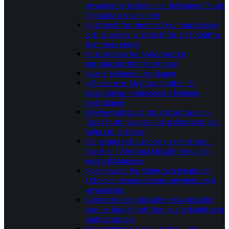
använder kristaller under fullmånen för att
förstärka deras energi
Kristallnät för Hemmet: Hur man skapar
och använder kristallnät för att förbättra
hemmets energi
Kristallterapi för Nybörjare: En
introduktion till kristallterapi
Kvarts Helande Egenskaper
Månstenens Mystiska Krafter: En
djupdykning i månstenens helande
egenskaper
Överlevnadsguide för Kristallmässor –
Tips för att navigera i kristallmässor och
välja rätt kristaller
Rengöring och Laddning av Kristaller –
Hur man håller sina kristaller rena och
energiskt laddade
Rosenkvarts för Kärlek och Relationer:
Utforska rosenkvartsens betydelse och
användning
Självkärlek och Kristaller: Vilka kristaller
som är bäst för att främja självkärlek och
självacceptans
Smaragdens Helande Krafter – En