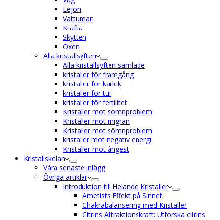
Lejon
Vattuman
Kräfta
Skytten
Oxen
Alla kristallsyften
Alla kristallsyften samlade
kristaller för framgång
kristaller för kärlek
kristaller för tur
kristaller för fertilitet
Kristaller mot sömnproblem
Kristaller mot migrän
Kristaller mot sömnproblem
kristaller mot negativ energi
Kristaller mot ångest
Kristallskolan
Våra senaste inlägg
Övriga artiklar
Introduktion till Helande Kristaller
Ametists Effekt på Sinnet
Chakrabalansering med Kristaller
Citrins Attraktionskraft: Utforska citrins