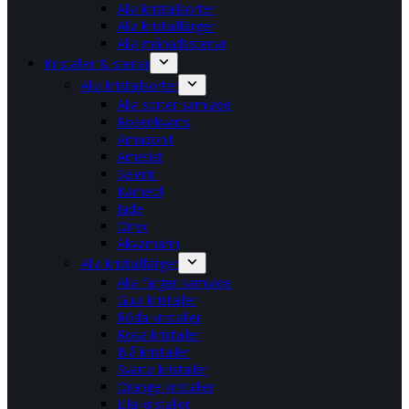
Alla kristallsorter
Alla kristallfärger
Alla månadsstenar
Kristaller & stenar
Alla kristallsorter
Alla sorter samlade
Rosenkvarts
Amazonit
Ametist
Selenit
Karneol
Jade
Onyx
Akvamarin
Alla kristallfärger
Alla färger samlade
Gula kristaller
Röda kristaller
Rosa kristaller
Blå kristaller
Svarta kristaller
Orange kristaller
Lila kristaller