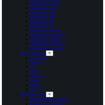
Månadssten februari
Månadssten mars
Månadssten april
Månadssten maj
Månadssten juni
Månadssten juli
Månadssten augusti
Månadssten september
Månadssten oktober
Månadssten november
Månadssten december
Alla Stjärntecken
Stenbocken
Fiskarna
Våg
Lejon
Vattuman
Kräfta
Skytten
Oxen
Alla kristallsyften
Alla kristallsyften samlade
kristaller för framgång