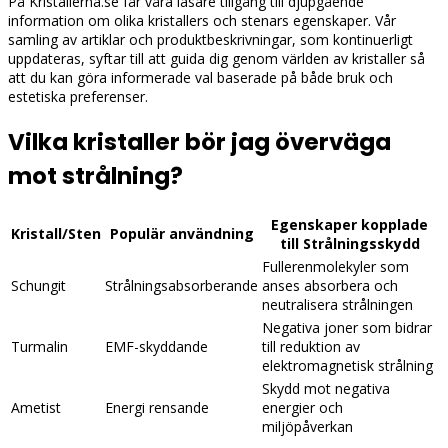
På Kristallerna.se får våra läsare tillgång till djupgående
information om olika kristallers och stenars egenskaper. Vår
samling av artiklar och produktbeskrivningar, som kontinuerligt
uppdateras, syftar till att guida dig genom världen av kristaller så
att du kan göra informerade val baserade på både bruk och
estetiska preferenser.
Vilka kristaller bör jag överväga
mot strålning?
Egenskaper kopplade
Kristall/Sten
Populär användning
till Strålningsskydd
Fullerenmolekyler som
Schungit
Strålningsabsorberande
anses absorbera och
neutralisera strålningen
Negativa joner som bidrar
Turmalin
EMF-skyddande
till reduktion av
elektromagnetisk strålning
Skydd mot negativa
Ametist
Energi rensande
energier och
miljöpåverkan