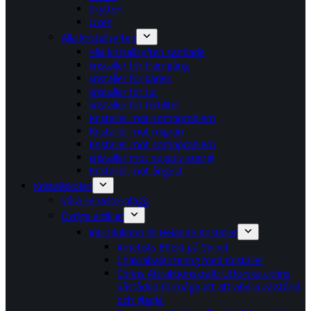
Skytten
Oxen
Alla kristallsyften
Alla kristallsyften samlade
kristaller för framgång
kristaller för kärlek
kristaller för tur
kristaller för fertilitet
Kristaller mot sömnproblem
Kristaller mot migrän
Kristaller mot sömnproblem
kristaller mot negativ energi
Kristaller mot ångest
Kristallskolan
Våra senaste inlägg
Övriga artiklar
Introduktion till Helande Kristaller
Ametists Effekt på Sinnet
Chakrabalansering med Kristaller
Citrins Attraktionskraft: Utforska citrins
påstådda förmåga att attrahera välstånd
och glädje