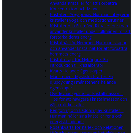
Använda Kristaller för att Förbättra
Koncentration och Minne
Kristaller i Yogapraxis: Hur man integrerar
kristaller i yoga och meditationsrutiner
Kristaller och Fullmåne Ritualer: Hur man
använder kristaller under fullmånen för att
förstärka deras energi
Kristallnät för Hemmet: Hur man skapar
och använder kristallnät för att förbättra
hemmets energi
Kristallterapi för Nybörjare: En
introduktion till kristallterapi
Kvarts Helande Egenskaper
Månstenens Mystiska Krafter: En
djupdykning i månstenens helande
egenskaper
Överlevnadsguide för Kristallmässor –
Tips för att navigera i kristallmässor och
välja rätt kristaller
Rengöring och Laddning av Kristaller –
Hur man håller sina kristaller rena och
energiskt laddade
Rosenkvarts för Kärlek och Relationer:
Utforska rosenkvartsens betydelse och