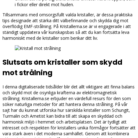
i fickor eller direkt mot huden.
Tillsammans med omsorgsfullt valda kristaller, är dessa praktiska
tips designade att stärka ditt välbefinnande och skydda dig mot
överflödig EMF-strålning. På Kristallerna.se är vi engagerade i att
ständigt uppdatera vår kunskapsbas så att du kan fortsätta leva
harmoniskt med de kristaller som berikar ditt liv.
Slutsats om kristaller som skydd
mot strålning
I denna digitaliserade tidsålder blir det allt viktigare att finna balans
och skydd mot de osynliga krafterna av elektromagnetisk
strålning. Kristallerna.se erbjuder en värdefull resurs för den som
söker naturliga metoder för att hantera denna strålning. På vår
sajt har du kunnat utforska hur särskilda kristaller som Schungit,
Turmalin och Ametist kan bidra till att skapa en skyddad och
harmonisk miljö i hemmet och arbetsplatsen. Det är tydligt att
intresset och respekten för kristallers unika förmågor fortsätter att
vara stark även i det moderna samhället. Genom att kombinera