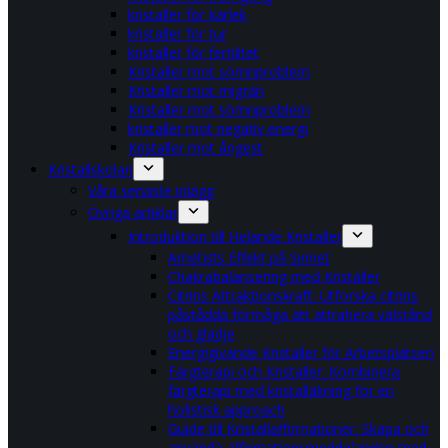
kristaller för kärlek
kristaller för tur
kristaller för fertilitet
Kristaller mot sömnproblem
Kristaller mot migrän
Kristaller mot sömnproblem
kristaller mot negativ energi
Kristaller mot ångest
Kristallskolan
Våra senaste inlägg
Övriga artiklar
Introduktion till Helande Kristaller
Ametists Effekt på Sinnet
Chakrabalansering med Kristaller
Citrins Attraktionskraft: Utforska citrins
påstådda förmåga att attrahera välstånd
och glädje
Energigivande Kristaller för Arbetsplatsen
Färgterapi och Kristaller: Kombinera
färgterapi med kristalläkning för en
holistisk approach
Guide till Kristallaffirmationer: Skapa och
använda affirmationsmeddelanden med