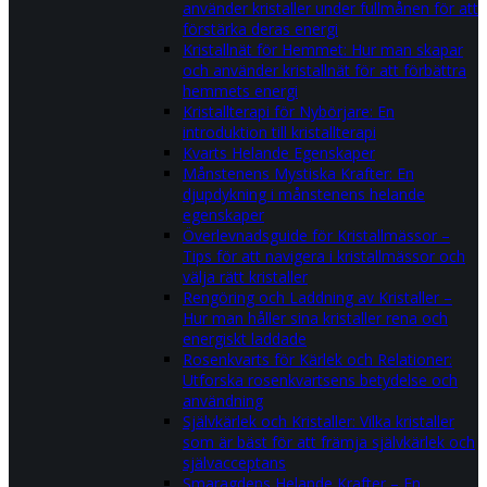
använder kristaller under fullmånen för att
förstärka deras energi
Kristallnät för Hemmet: Hur man skapar
och använder kristallnät för att förbättra
hemmets energi
Kristallterapi för Nybörjare: En
introduktion till kristallterapi
Kvarts Helande Egenskaper
Månstenens Mystiska Krafter: En
djupdykning i månstenens helande
egenskaper
Överlevnadsguide för Kristallmässor –
Tips för att navigera i kristallmässor och
välja rätt kristaller
Rengöring och Laddning av Kristaller –
Hur man håller sina kristaller rena och
energiskt laddade
Rosenkvarts för Kärlek och Relationer:
Utforska rosenkvartsens betydelse och
användning
Självkärlek och Kristaller: Vilka kristaller
som är bäst för att främja självkärlek och
självacceptans
Smaragdens Helande Krafter – En