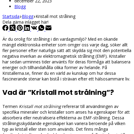
december 22, 2023
Blogg
Startsida
Blogg
Kristall mot strålning
Dela gärna inlägget här!
Är du orolig för strålning i din vardagsmiljö? Med en ökande
mängd elektroniska enheter som omger oss varje dag, söker allt
fler personer efter naturliga sätt att skydda sig mot den potentiella
negativa inverkan av elektromagnetisk strålning (EMF). Kristaller
har sedan urminnes tider använts för deras förmåga att balansera
energier och tillhandahålla olika former av helande. På
Kristallerna.se, finner du en värld av kunskap om hur dessa
fascinerande stenar kan bistå i strävan efter ett hälsosammare liv.
Vad är ”Kristall mot strålning”?
Termen
Kristall mot strålning
refererar till användningen av
specifika mineraler och kristaller som anses ha egenskaper för att
absorbera eller neutralisera effekterna av EMF-strålning. Dessa
strålningsskyddande egenskaper kan variera beroende på vilken
typ av kristall eller sten som används. Det finns många