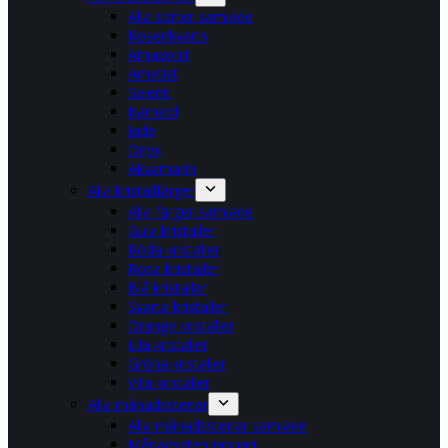
Alla sorter samlade
Rosenkvarts
Amazonit
Ametist
Selenit
Karneol
Jade
Onyx
Akvamarin
Alla kristallfärger
Alla färger samlade
Gula kristaller
Röda kristaller
Rosa kristaller
Blå kristaller
Svarta kristaller
Orange kristaller
Lila kristaller
Gröna kristaller
Vita kristaller
Alla månadsstenar
Alla månadsstenar samlade
Månadssten januari