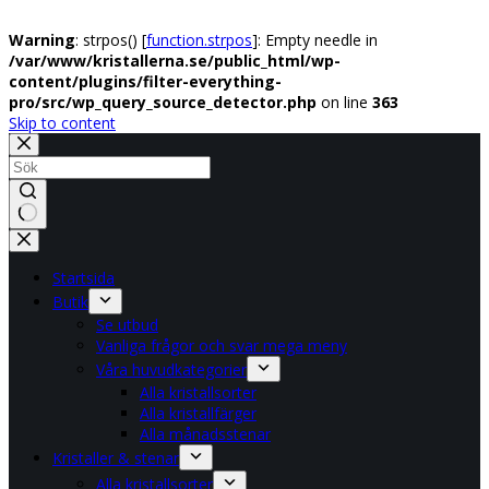
Warning
: strpos() [
function.strpos
]: Empty needle in
/var/www/kristallerna.se/public_html/wp-
content/plugins/filter-everything-
pro/src/wp_query_source_detector.php
on line
363
Skip to content
No
results
Startsida
Butik
Se utbud
Vanliga frågor och svar mega meny
Våra huvudkategorier
Alla kristallsorter
Alla kristallfärger
Alla månadsstenar
Kristaller & stenar
Alla kristallsorter