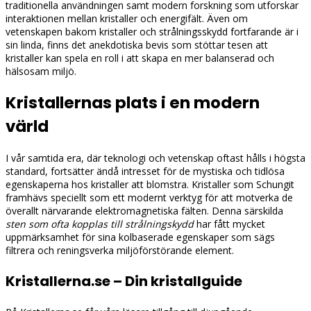
traditionella användningen samt modern forskning som utforskar
interaktionen mellan kristaller och energifält. Även om
vetenskapen bakom kristaller och strålningsskydd fortfarande är i
sin linda, finns det anekdotiska bevis som stöttar tesen att
kristaller kan spela en roll i att skapa en mer balanserad och
hälsosam miljö.
Kristallernas plats i en modern
värld
I vår samtida era, där teknologi och vetenskap oftast hålls i högsta
standard, fortsätter ändå intresset för de mystiska och tidlösa
egenskaperna hos kristaller att blomstra. Kristaller som Schungit
framhävs speciellt som ett modernt verktyg för att motverka de
överallt närvarande elektromagnetiska fälten. Denna särskilda
sten som ofta kopplas till strålningskydd
har fått mycket
uppmärksamhet för sina kolbaserade egenskaper som sägs
filtrera och reningsverka miljöförstörande element.
Kristallerna.se – Din kristallguide