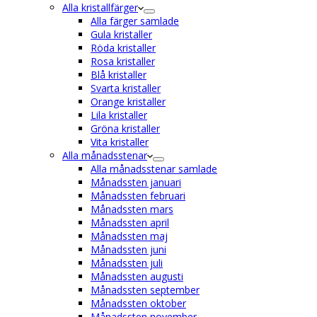
Alla kristallfärger
Alla färger samlade
Gula kristaller
Röda kristaller
Rosa kristaller
Blå kristaller
Svarta kristaller
Orange kristaller
Lila kristaller
Gröna kristaller
Vita kristaller
Alla månadsstenar
Alla månadsstenar samlade
Månadssten januari
Månadssten februari
Månadssten mars
Månadssten april
Månadssten maj
Månadssten juni
Månadssten juli
Månadssten augusti
Månadssten september
Månadssten oktober
Månadssten november