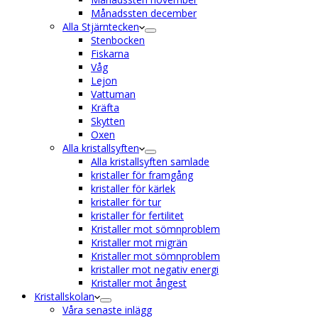
Månadssten december
Alla Stjärntecken
Stenbocken
Fiskarna
Våg
Lejon
Vattuman
Kräfta
Skytten
Oxen
Alla kristallsyften
Alla kristallsyften samlade
kristaller för framgång
kristaller för kärlek
kristaller för tur
kristaller för fertilitet
Kristaller mot sömnproblem
Kristaller mot migrän
Kristaller mot sömnproblem
kristaller mot negativ energi
Kristaller mot ångest
Kristallskolan
Våra senaste inlägg