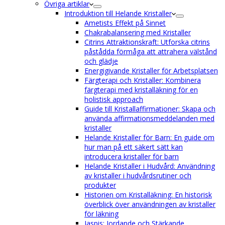
Övriga artiklar
Introduktion till Helande Kristaller
Ametists Effekt på Sinnet
Chakrabalansering med Kristaller
Citrins Attraktionskraft: Utforska citrins
påstådda förmåga att attrahera välstånd
och glädje
Energigivande Kristaller för Arbetsplatsen
Färgterapi och Kristaller: Kombinera
färgterapi med kristalläkning för en
holistisk approach
Guide till Kristallaffirmationer: Skapa och
använda affirmationsmeddelanden med
kristaller
Helande Kristaller för Barn: En guide om
hur man på ett säkert sätt kan
introducera kristaller för barn
Helande Kristaller i Hudvård: Användning
av kristaller i hudvårdsrutiner och
produkter
Historien om Kristalläkning: En historisk
överblick över användningen av kristaller
för läkning
Jaspis: Jordande och Stärkande