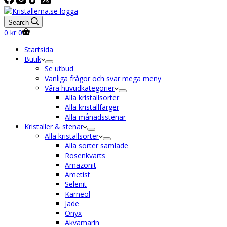
Search
Shopping
0
kr
0
cart
Startsida
Butik
Se utbud
Vanliga frågor och svar mega meny
Våra huvudkategorier
Alla kristallsorter
Alla kristallfärger
Alla månadsstenar
Kristaller & stenar
Alla kristallsorter
Alla sorter samlade
Rosenkvarts
Amazonit
Ametist
Selenit
Karneol
Jade
Onyx
Akvamarin