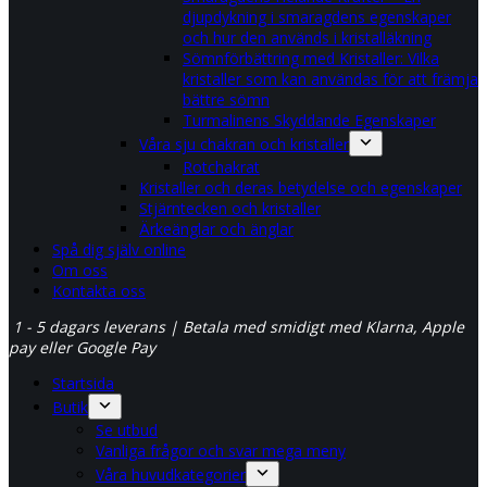
djupdykning i smaragdens egenskaper
och hur den används i kristalläkning
Sömnförbättring med Kristaller: Vilka
kristaller som kan användas för att främja
bättre sömn
Turmalinens Skyddande Egenskaper
Våra sju chakran och kristaller
Rotchakrat
Kristaller och deras betydelse och egenskaper
Stjärntecken och kristaller
Ärkeänglar och änglar
Spå dig själv online
Om oss
Kontakta oss
1 - 5 dagars leverans | Betala med smidigt med Klarna, Apple
pay eller Google Pay
Startsida
Butik
Se utbud
Vanliga frågor och svar mega meny
Våra huvudkategorier