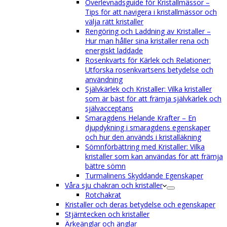
Överlevnadsguide för Kristallmässor –
Tips för att navigera i kristallmässor och
välja rätt kristaller
Rengöring och Laddning av Kristaller –
Hur man håller sina kristaller rena och
energiskt laddade
Rosenkvarts för Kärlek och Relationer:
Utforska rosenkvartsens betydelse och
användning
Självkärlek och Kristaller: Vilka kristaller
som är bäst för att främja självkärlek och
självacceptans
Smaragdens Helande Krafter – En
djupdykning i smaragdens egenskaper
och hur den används i kristalläkning
Sömnförbättring med Kristaller: Vilka
kristaller som kan användas för att främja
bättre sömn
Turmalinens Skyddande Egenskaper
Våra sju chakran och kristaller
Rotchakrat
Kristaller och deras betydelse och egenskaper
Stjärntecken och kristaller
Ärkeänglar och änglar