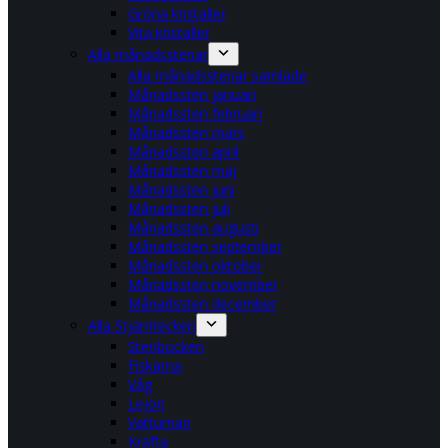
Gröna kristaller
Vita kristaller
Alla månadsstenar
Alla månadsstenar samlade
Månadssten januari
Månadssten februari
Månadssten mars
Månadssten april
Månadssten maj
Månadssten juni
Månadssten juli
Månadssten augusti
Månadssten september
Månadssten oktober
Månadssten november
Månadssten december
Alla Stjärntecken
Stenbocken
Fiskarna
Våg
Lejon
Vattuman
Kräfta