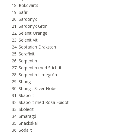
Rökqvarts
Safir
Sardonyx
Sardonyx Grön
Selenit Orange
Selenit Vit
Septarian Draksten
Serafinit
Serpentin
Serpentin med Stichtit
Serpentin Limegrön
Shungit
Shungit Silver Nobel
Skapolit
Skapolit med Rosa Epidot
Skolecit
Smaragd
Snäckskal
Sodalit