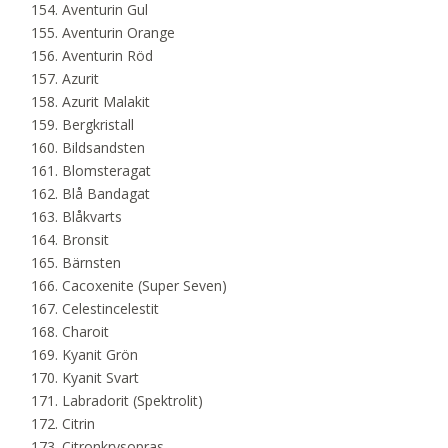
Aventurin Gul
Aventurin Orange
Aventurin Röd
Azurit
Azurit Malakit
Bergkristall
Bildsandsten
Blomsteragat
Blå Bandagat
Blåkvarts
Bronsit
Bärnsten
Cacoxenite (Super Seven)
Celestincelestit
Charoit
Kyanit Grön
Kyanit Svart
Labradorit (Spektrolit)
Citrin
Citronkrysopras