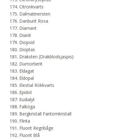
Citronkvarts
Dalmatinersten
Danburit Rosa
Diamant
Dianit
Diopsid
Dioptas
Draksten (Drakblodsjaspis)
Dumortierit
Eldagat
Eldopal
Elestial Rökkvarts
Epidot
Eudialyt
Falköga
Bergkristall Fantomkristall
Flinta
Fluorit Regnbåge
Fluorit Blå