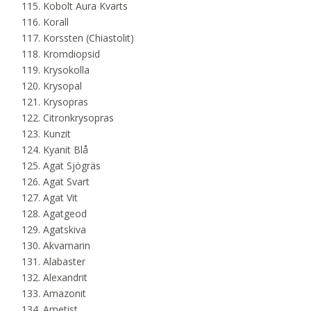
Kobolt Aura Kvarts
Korall
Korssten (Chiastolit)
Kromdiopsid
Krysokolla
Krysopal
Krysopras
Citronkrysopras
Kunzit
Kyanit Blå
Agat Sjögräs
Agat Svart
Agat Vit
Agatgeod
Agatskiva
Akvamarin
Alabaster
Alexandrit
Amazonit
Ametist