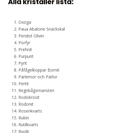
Alla kristaller lista:
Oxöga
Paua Abalone Snäckskal
Peridot Olivin
Porfyr
Prehnit
Purpurit
Pyrit
Påfågelkoppar Bornit
Pärlemor och Pärlor
Pertit
Regnbågsmansten
Rodokrosit
Rodonit
Rosenkvarts
Rubin
Rutilkvarts
Ryolit