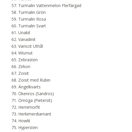
Turmalin Vattenmelon Flerfärgad
Turmalin Grön
Turmalin Rosa
Turmalin Svart
Unakit
Vanadinit
Variscit Uthål
Wismut
Zebrasten
Zirkon
Zoisit
Zoisit med Rubin
Ängelkvarts
Ökenros (Sandros)
Örnöga (Pietersit)
Hemimorfit
Herkimerdiamant
Howlit
Hypersten