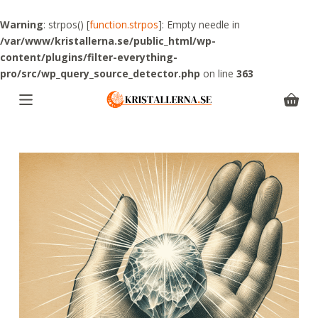
S
Warning
: strpos() [
function.strpos
]: Empty needle in
k
/var/www/kristallerna.se/public_html/wp-
i
content/plugins/filter-everything-
p
pro/src/wp_query_source_detector.php
on line
363
t
o
Shoppi
c
cart
o
n
t
e
n
t