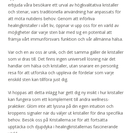
erbjuda våra besökare ett urval av högkvalitativa kristaller
och stenar, vars traditionella användning har anpassats för
att möta nutidens behov. Genom att införliva
healingkristaller i vårt liv, öppnar vi upp oss för en värld av
möjligheter där varje sten bär med sig en potential att
främja vårt immunförsvars funktion och vår allmänna hälsa.
Var och en av oss är unik, och det samma gäller de kristaller
som vi dras till. Det finns ingen universell lösning när det
handlar om hälsa och kristaller, utan snarare en personlig
resa för att utforska och uppleva de fördelar som varje
enskild sten kan tillföra just dig.
Vi hoppas att detta inlägg har gett dig ny insikt i hur kristaller
kan fungera som ett komplement till andra wellness-
praktiker. Glöm inte att lyssna på din egen intuition och
kroppens signaler när du väljer ut kristaller för dina specifika
behov. Besök oss på Kristallerna.se för att fortsätta
upptäcka och djupdyka i healingkristallernas fascinerande