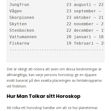
Jungfrun               23 augusti – 22 se
Vågen                  23 september – 22 
Skorpionen             23 oktober – 21 no
Skytten                22 november – 21 d
Stenbocken             22 december – 19 j
Vattumannen            20 januari – 18 fe
Fiskarna               19 februari – 20 m
-----------------------------------------
Det är viktigt att notera att även om dessa beskrivningar är
allmängiltiga, kan varje persons horoskop ge en djupare
insikt baserat på den exakta placeringen av himlakropparna
vid födelsen.
Hur Man Tolkar sitt Horoskop
Att tolka ett horoskop handlar om att se hur planeternas