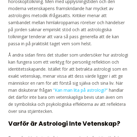
horoskoptolkning. Men med upplysningstiden och den
moderna vetenskapens framskridande har mycket av
astrologins metodik ifrågasatts. Kritiker menar att
sambandet mellan himlakropparnas rörelser och händelser
på jorden saknar empiriskt stöd och att astrologiska
tolkningar tenderar att vara så pass generella att de kan
passa in på praktiskt taget vem som helst.
Å andra sidan finns det studier som undersöker hur astrologi
kan fungera som ett verktyg för personlig reflektion och
identitetsskapande. Istället för att betrakta astrologi som en
exakt vetenskap, menar vissa att dess värde ligger i att ge
människor en ram för att förstå sig själva och sina liv. När
man diskuterar frågan
”Kan man lita på astrologi?”
handlar
det därför inte bara om vetenskapliga bevis utan även om
de symboliska och psykologiska effekterna av att reflektera
över sina stjärntecken.
Varför är Astrologi Inte Vetenskap?