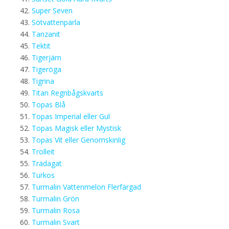
Super Seven
Sötvattenpärla
Tanzanit
Tektit
Tigerjärn
Tigeröga
Tigrina
Titan Regnbågskvarts
Topas Blå
Topas Imperial eller Gul
Topas Magisk eller Mystisk
Topas Vit eller Genomskinlig
Trolleit
Trädagat
Turkos
Turmalin Vattenmelon Flerfärgad
Turmalin Grön
Turmalin Rosa
Turmalin Svart