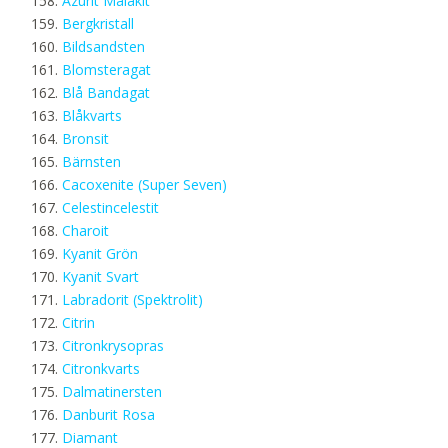
Azurit Malakit
Bergkristall
Bildsandsten
Blomsteragat
Blå Bandagat
Blåkvarts
Bronsit
Bärnsten
Cacoxenite (Super Seven)
Celestincelestit
Charoit
Kyanit Grön
Kyanit Svart
Labradorit (Spektrolit)
Citrin
Citronkrysopras
Citronkvarts
Dalmatinersten
Danburit Rosa
Diamant