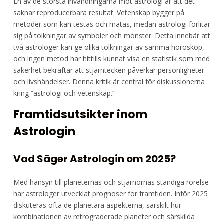
En av de största invändningarna mot astrologi är att det
saknar reproducerbara resultat. Vetenskap bygger på
metoder som kan testas och mätas, medan astrologi förlitar
sig på tolkningar av symboler och mönster. Detta innebär att
två astrologer kan ge olika tolkningar av samma horoskop,
och ingen metod har hittills kunnat visa en statistik som med
säkerhet bekräftar att stjärntecken påverkar personligheter
och livshändelser. Denna kritik är central för diskussionerna
kring “astrologi och vetenskap.”
Framtidsutsikter inom
Astrologin
Vad Säger Astrologin om 2025?
Med hänsyn till planeternas och stjärnornas ständiga rörelse
har astrologer utvecklat prognoser för framtiden. Inför 2025
diskuteras ofta de planetära aspekterna, särskilt hur
kombinationen av retrograderade planeter och särskilda