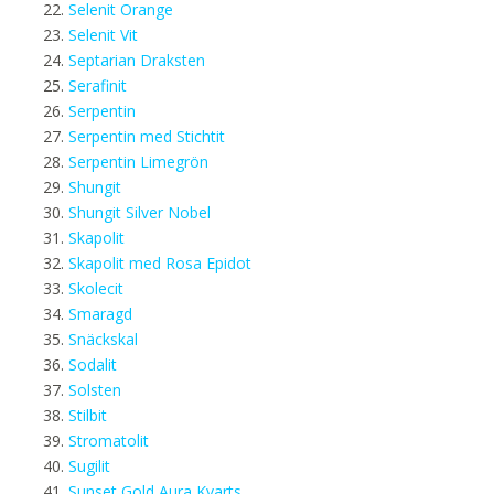
Selenit Orange
Selenit Vit
Septarian Draksten
Serafinit
Serpentin
Serpentin med Stichtit
Serpentin Limegrön
Shungit
Shungit Silver Nobel
Skapolit
Skapolit med Rosa Epidot
Skolecit
Smaragd
Snäckskal
Sodalit
Solsten
Stilbit
Stromatolit
Sugilit
Sunset Gold Aura Kvarts