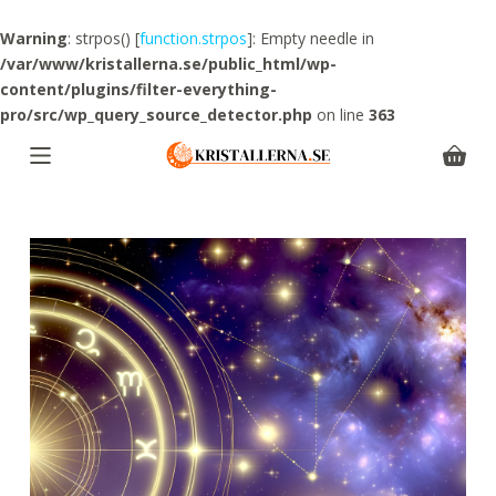
S
Warning
: strpos() [
function.strpos
]: Empty needle in
k
/var/www/kristallerna.se/public_html/wp-
i
content/plugins/filter-everything-
p
pro/src/wp_query_source_detector.php
on line
363
t
o
Shoppi
c
cart
o
n
t
e
n
t