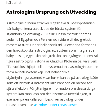
hållbarhet.
Astrologins Ursprung och Utveckling
Astrologins historia sträcker sig tillbaka till Mesopotamien,
där babylonierna utvecklade de första system för
stjärntydning omkring 2000 f.Kr. Dessa metoder spreds
sedan till Egypten och Persien och vidare till det grekisk-
romerska riket. Under hellenistisk tid i Alexandria formades
den horoskopiska astrologin, ett system som integrerade
babyloniska, egyptiska och grekiska tankegångar. En central
figur i astrologins historia är Claudius Ptolemaios, vars verk
”Tetrabiblos” hjälpte till att systematisera astrologin som en
form av naturvetenskap. Det babyloniska
stjärntydningssystemet visar hur vi kan se på astrologi både
som ett historiskt intressant kulturarv och en metod för
självreflektion. För ytterligare information om dessa tidiga
system kan man läsa om den historiska utvecklingen, till
exempel på en källa som beskriver astrologi under
renässansen – se
astrologi under renässansen
.