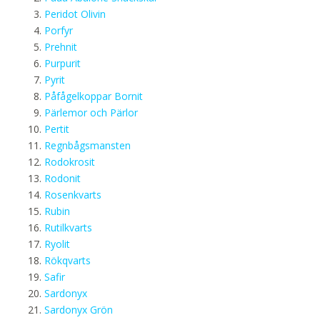
Peridot Olivin
Porfyr
Prehnit
Purpurit
Pyrit
Påfågelkoppar Bornit
Pärlemor och Pärlor
Pertit
Regnbågsmansten
Rodokrosit
Rodonit
Rosenkvarts
Rubin
Rutilkvarts
Ryolit
Rökqvarts
Safir
Sardonyx
Sardonyx Grön