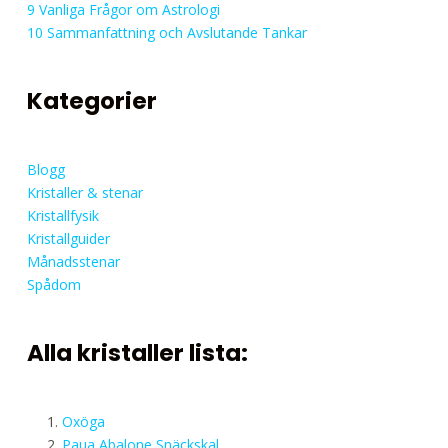
9
Vanliga Frågor om Astrologi
10
Sammanfattning och Avslutande Tankar
Kategorier
Blogg
Kristaller & stenar
Kristallfysik
Kristallguider
Månadsstenar
Spådom
Alla kristaller lista:
Oxöga
Paua Abalone Snäckskal