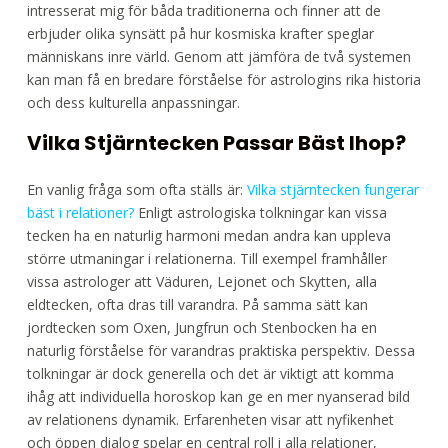
intresserat mig för båda traditionerna och finner att de
erbjuder olika synsätt på hur kosmiska krafter speglar
människans inre värld. Genom att jämföra de två systemen
kan man få en bredare förståelse för astrologins rika historia
och dess kulturella anpassningar.
Vilka Stjärntecken Passar Bäst Ihop?
En vanlig fråga som ofta ställs är:
Vilka stjärntecken fungerar
bäst i relationer?
Enligt astrologiska tolkningar kan vissa
tecken ha en naturlig harmoni medan andra kan uppleva
större utmaningar i relationerna. Till exempel framhåller
vissa astrologer att Väduren, Lejonet och Skytten, alla
eldtecken, ofta dras till varandra. På samma sätt kan
jordtecken som Oxen, Jungfrun och Stenbocken ha en
naturlig förståelse för varandras praktiska perspektiv. Dessa
tolkningar är dock generella och det är viktigt att komma
ihåg att individuella horoskop kan ge en mer nyanserad bild
av relationens dynamik. Erfarenheten visar att nyfikenhet
och öppen dialog spelar en central roll i alla relationer,