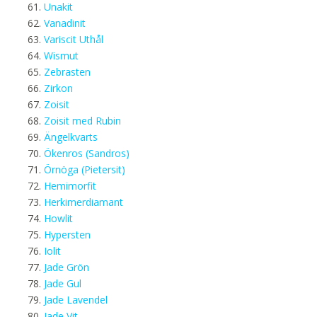
Unakit
Vanadinit
Variscit Uthål
Wismut
Zebrasten
Zirkon
Zoisit
Zoisit med Rubin
Ängelkvarts
Ökenros (Sandros)
Örnöga (Pietersit)
Hemimorfit
Herkimerdiamant
Howlit
Hypersten
Iolit
Jade Grön
Jade Gul
Jade Lavendel
Jade Vit