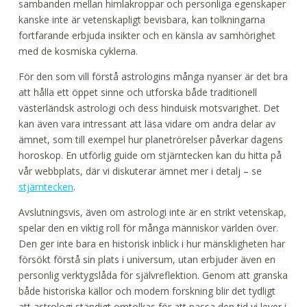
sambanden mellan himlakroppar och personliga egenskaper
kanske inte är vetenskapligt bevisbara, kan tolkningarna
fortfarande erbjuda insikter och en känsla av samhörighet
med de kosmiska cyklerna.
För den som vill förstå astrologins många nyanser är det bra
att hålla ett öppet sinne och utforska både traditionell
västerländsk astrologi och dess hinduisk motsvarighet. Det
kan även vara intressant att läsa vidare om andra delar av
ämnet, som till exempel hur planetrörelser påverkar dagens
horoskop. En utförlig guide om stjärntecken kan du hitta på
vår webbplats, där vi diskuterar ämnet mer i detalj – se
stjärntecken
.
Avslutningsvis, även om astrologi inte är en strikt vetenskap,
spelar den en viktig roll för många människor världen över.
Den ger inte bara en historisk inblick i hur mänskligheten har
försökt förstå sin plats i universum, utan erbjuder även en
personlig verktygslåda för självreflektion. Genom att granska
både historiska källor och modern forskning blir det tydligt
att astrologi ständigt omtolkas för att passa den tid vi lever i.