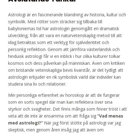
Astrologi är en fascinerande blandning av historia, kultur och
symbolik. Med rötter som sträcker sig tillbaka till
babyloniernas tid har astrologin genomgått en dramatisk
utveckling, från att vara en naturvetenskaplig metod till att
idag betraktas som ett verktyg för självidentitet och
personlig reflektion. Genom att jämföra västerländsk och
hinduisk astrologi får vi en inblick i hur olika kulturer tolkar
kosmos och dess påverkan på människan. Även om kritiken
om bristande vetenskapliga bevis kvarstår, är det tydligt att
astrologin erbjuder en rik symbolisk värld där individer kan
studera sina liv och relationer.
Min personliga erfarenhet av horoskop är att de fungerar
som en sorts spegel där man kan reflektera över sina
styrkor och svagheter. Det finns många som finner tröst i att
veta att de inte är ensamma om att fråga sig
”Vad menas
med astrologi?”
När jag först stötte på astrologi var jag
skeptisk, men genom åren insåg jag att även om