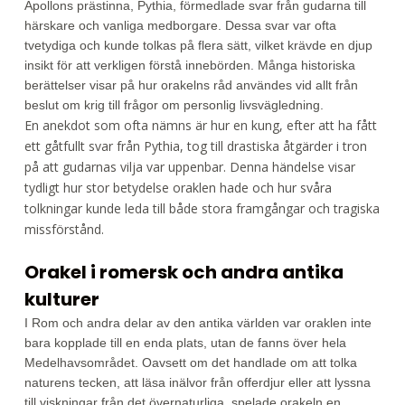
Apollons prästinna, Pythia, förmedlade svar från gudarna till
härskare och vanliga medborgare. Dessa svar var ofta
tvetydiga och kunde tolkas på flera sätt, vilket krävde en djup
insikt för att verkligen förstå innebörden. Många historiska
berättelser visar på hur orakelns råd användes vid allt från
beslut om krig till frågor om personlig livsvägledning.
En anekdot som ofta nämns är hur en kung, efter att ha fått
ett gåtfullt svar från Pythia, tog till drastiska åtgärder i tron
på att gudarnas vilja var uppenbar. Denna händelse visar
tydligt hur stor betydelse oraklen hade och hur svåra
tolkningar kunde leda till både stora framgångar och tragiska
missförstånd.
Orakel i romersk och andra antika
kulturer
I Rom och andra delar av den antika världen var oraklen inte
bara kopplade till en enda plats, utan de fanns över hela
Medelhavsområdet. Oavsett om det handlade om att tolka
naturens tecken, att läsa inälvor från offerdjur eller att lyssna
till viskningar från det övernaturliga, spelade orakeln en