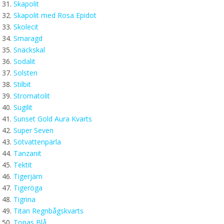
Skapolit
Skapolit med Rosa Epidot
Skolecit
Smaragd
Snäckskal
Sodalit
Solsten
Stilbit
Stromatolit
Sugilit
Sunset Gold Aura Kvarts
Super Seven
Sötvattenpärla
Tanzanit
Tektit
Tigerjärn
Tigeröga
Tigrina
Titan Regnbågskvarts
Topas Blå