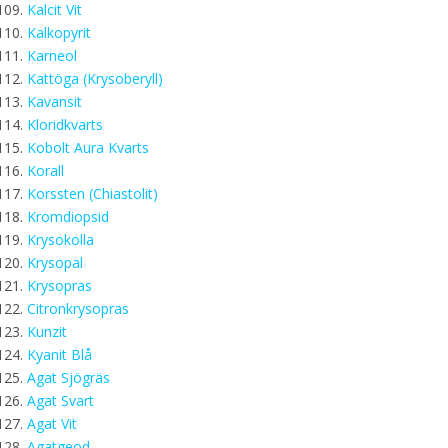
Kalcit Vit
Kalkopyrit
Karneol
Kattöga (Krysoberyll)
Kavansit
Kloridkvarts
Kobolt Aura Kvarts
Korall
Korssten (Chiastolit)
Kromdiopsid
Krysokolla
Krysopal
Krysopras
Citronkrysopras
Kunzit
Kyanit Blå
Agat Sjögräs
Agat Svart
Agat Vit
Agatgeod