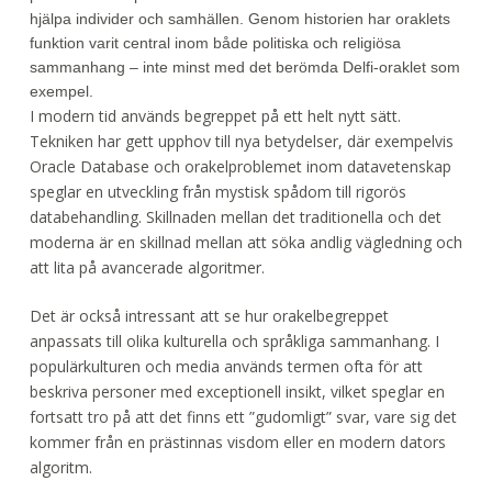
hjälpa individer och samhällen. Genom historien har oraklets
funktion varit central inom både politiska och religiösa
sammanhang – inte minst med det berömda Delfi-oraklet som
exempel.
I modern tid används begreppet på ett helt nytt sätt.
Tekniken har gett upphov till nya betydelser, där exempelvis
Oracle Database och orakelproblemet inom datavetenskap
speglar en utveckling från mystisk spådom till rigorös
databehandling. Skillnaden mellan det traditionella och det
moderna är en skillnad mellan att söka andlig vägledning och
att lita på avancerade algoritmer.
Det är också intressant att se hur orakelbegreppet
anpassats till olika kulturella och språkliga sammanhang. I
populärkulturen och media används termen ofta för att
beskriva personer med exceptionell insikt, vilket speglar en
fortsatt tro på att det finns ett ”gudomligt” svar, vare sig det
kommer från en prästinnas visdom eller en modern dators
algoritm.