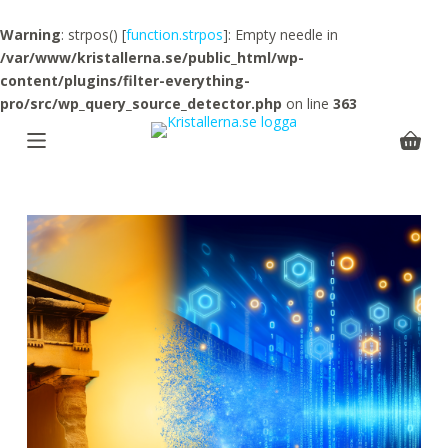
S
Warning
: strpos() [
function.strpos
]: Empty needle in
k
/var/www/kristallerna.se/public_html/wp-
i
content/plugins/filter-everything-
p
pro/src/wp_query_source_detector.php
on line
363
t
o
Shoppi
c
cart
o
n
t
e
n
t