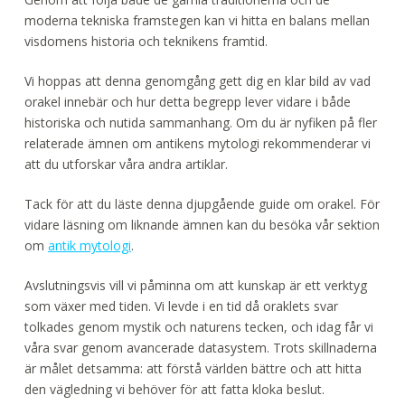
moderna tekniska framstegen kan vi hitta en balans mellan
visdomens historia och teknikens framtid.
Vi hoppas att denna genomgång gett dig en klar bild av vad
orakel innebär och hur detta begrepp lever vidare i både
historiska och nutida sammanhang. Om du är nyfiken på fler
relaterade ämnen om antikens mytologi rekommenderar vi
att du utforskar våra andra artiklar.
Tack för att du läste denna djupgående guide om orakel. För
vidare läsning om liknande ämnen kan du besöka vår sektion
om
antik mytologi
.
Avslutningsvis vill vi påminna om att kunskap är ett verktyg
som växer med tiden. Vi levde i en tid då oraklets svar
tolkades genom mystik och naturens tecken, och idag får vi
våra svar genom avancerade datasystem. Trots skillnaderna
är målet detsamma: att förstå världen bättre och att hitta
den vägledning vi behöver för att fatta kloka beslut.