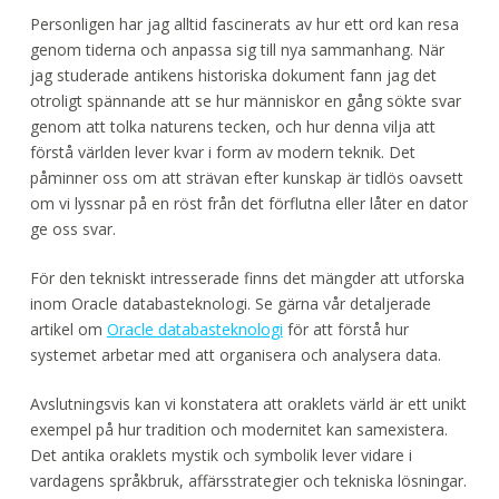
Personligen har jag alltid fascinerats av hur ett ord kan resa
genom tiderna och anpassa sig till nya sammanhang. När
jag studerade antikens historiska dokument fann jag det
otroligt spännande att se hur människor en gång sökte svar
genom att tolka naturens tecken, och hur denna vilja att
förstå världen lever kvar i form av modern teknik. Det
påminner oss om att strävan efter kunskap är tidlös oavsett
om vi lyssnar på en röst från det förflutna eller låter en dator
ge oss svar.
För den tekniskt intresserade finns det mängder att utforska
inom Oracle databasteknologi. Se gärna vår detaljerade
artikel om
Oracle databasteknologi
för att förstå hur
systemet arbetar med att organisera och analysera data.
Avslutningsvis kan vi konstatera att oraklets värld är ett unikt
exempel på hur tradition och modernitet kan samexistera.
Det antika oraklets mystik och symbolik lever vidare i
vardagens språkbruk, affärsstrategier och tekniska lösningar.