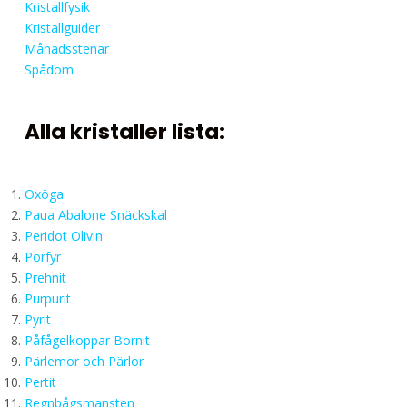
Kristallfysik
Kristallguider
Månadsstenar
Spådom
Alla kristaller lista:
Oxöga
Paua Abalone Snäckskal
Peridot Olivin
Porfyr
Prehnit
Purpurit
Pyrit
Påfågelkoppar Bornit
Pärlemor och Pärlor
Pertit
Regnbågsmansten