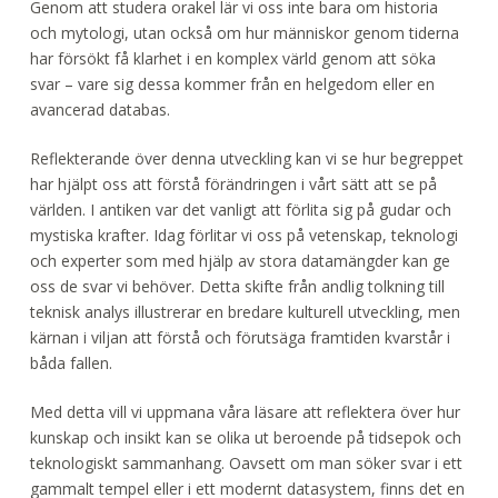
Genom att studera orakel lär vi oss inte bara om historia
och mytologi, utan också om hur människor genom tiderna
har försökt få klarhet i en komplex värld genom att söka
svar – vare sig dessa kommer från en helgedom eller en
avancerad databas.
Reflekterande över denna utveckling kan vi se hur begreppet
har hjälpt oss att förstå förändringen i vårt sätt att se på
världen. I antiken var det vanligt att förlita sig på gudar och
mystiska krafter. Idag förlitar vi oss på vetenskap, teknologi
och experter som med hjälp av stora datamängder kan ge
oss de svar vi behöver. Detta skifte från andlig tolkning till
teknisk analys illustrerar en bredare kulturell utveckling, men
kärnan i viljan att förstå och förutsäga framtiden kvarstår i
båda fallen.
Med detta vill vi uppmana våra läsare att reflektera över hur
kunskap och insikt kan se olika ut beroende på tidsepok och
teknologiskt sammanhang. Oavsett om man söker svar i ett
gammalt tempel eller i ett modernt datasystem, finns det en