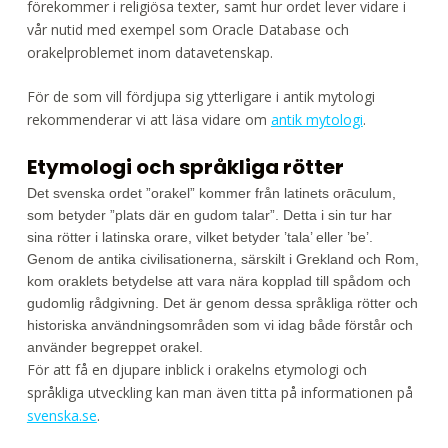
förekommer i religiösa texter, samt hur ordet lever vidare i
vår nutid med exempel som Oracle Database och
orakelproblemet inom datavetenskap.
För de som vill fördjupa sig ytterligare i antik mytologi
rekommenderar vi att läsa vidare om
antik mytologi
.
Etymologi och språkliga rötter
Det svenska ordet ”orakel” kommer från latinets orāculum,
som betyder ”plats där en gudom talar”. Detta i sin tur har
sina rötter i latinska orare, vilket betyder ’tala’ eller ’be’.
Genom de antika civilisationerna, särskilt i Grekland och Rom,
kom oraklets betydelse att vara nära kopplad till spådom och
gudomlig rådgivning. Det är genom dessa språkliga rötter och
historiska användningsområden som vi idag både förstår och
använder begreppet orakel.
För att få en djupare inblick i orakelns etymologi och
språkliga utveckling kan man även titta på informationen på
svenska.se
.