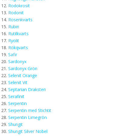
Rodokrosit
Rodonit
Rosenkvarts
Rubin
Rutilkvarts
Ryolit
Rökqvarts
Safir
Sardonyx
Sardonyx Grön
Selenit Orange
Selenit Vit
Septarian Draksten
Serafinit
Serpentin
Serpentin med Stichtit
Serpentin Limegrön
Shungit
Shungit Silver Nobel