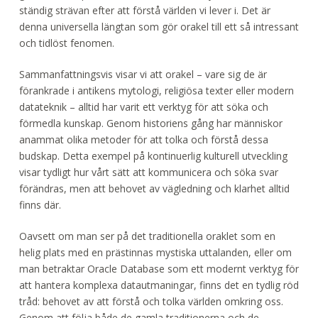
ständig strävan efter att förstå världen vi lever i. Det är
denna universella längtan som gör orakel till ett så intressant
och tidlöst fenomen.
Sammanfattningsvis visar vi att orakel – vare sig de är
förankrade i antikens mytologi, religiösa texter eller modern
datateknik – alltid har varit ett verktyg för att söka och
förmedla kunskap. Genom historiens gång har människor
anammat olika metoder för att tolka och förstå dessa
budskap. Detta exempel på kontinuerlig kulturell utveckling
visar tydligt hur vårt sätt att kommunicera och söka svar
förändras, men att behovet av vägledning och klarhet alltid
finns där.
Oavsett om man ser på det traditionella oraklet som en
helig plats med en prästinnas mystiska uttalanden, eller om
man betraktar Oracle Database som ett modernt verktyg för
att hantera komplexa datautmaningar, finns det en tydlig röd
tråd: behovet av att förstå och tolka världen omkring oss.
Genom att följa både de gamla traditionerna och de