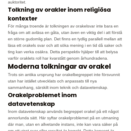
auktoritet.
Tolkning av orakler inom religiösa
kontexter
För många troende är tolkningen av orakelsvar inte bara en
fråga om att avläsa en gåta, utan även en viktig del i att förstå
en större gudomlig plan. Det finns en tydlig parallell mellan att
läsa ett orakels svar och att söka mening i en tid då saker och
ting kan verka osäkra. Detta perspektiv hjälper till att belysa
varför oraklets roll har kvarstått genom århundradena.
Moderna tolkningar av orakel
Trots sin antika ursprung har orakelbegreppet inte försvunnit
utan har istället utvecklats och anpassats till nya
sammanhang, särskilt inom teknik och datavetenskap.
Orakelproblemet inom
datavetenskap
Inom datavetenskap används begreppet orakel på ett något
annorlunda sätt. Här syftar orakelproblemet på en utmaning
där man, utan en allvetande instans, inte kan vara säker på
om ett visst svar eller resultat är korrekt. Detta koncept är