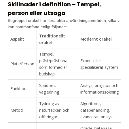
Skillnader i definition – Tempel,
person eller utsaga
Begreppet orakel har flera olika användningsområden, vilka vi
kan sammanfatta enligt följande:
Traditionellt
Aspekt
Modernt orakel
orakel
Tempel,
präst/prästinna
Expert eller
Plats/Person
som förmedlar
specialiserat system
budskap
Spådom,
Analys, prognos och
Funktion
vägledning
informationssökning
Tydning av
Algoritmer,
Metod
naturtecken och
databehandling,
offeringar
avancerad analys
Oracle Database,