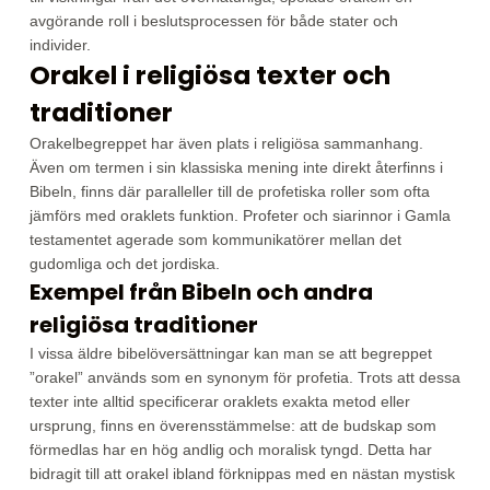
avgörande roll i beslutsprocessen för både stater och
individer.
Orakel i religiösa texter och
traditioner
Orakelbegreppet har även plats i religiösa sammanhang.
Även om termen i sin klassiska mening inte direkt återfinns i
Bibeln, finns där paralleller till de profetiska roller som ofta
jämförs med oraklets funktion. Profeter och siarinnor i Gamla
testamentet agerade som kommunikatörer mellan det
gudomliga och det jordiska.
Exempel från Bibeln och andra
religiösa traditioner
I vissa äldre bibelöversättningar kan man se att begreppet
”orakel” används som en synonym för profetia. Trots att dessa
texter inte alltid specificerar oraklets exakta metod eller
ursprung, finns en överensstämmelse: att de budskap som
förmedlas har en hög andlig och moralisk tyngd. Detta har
bidragit till att orakel ibland förknippas med en nästan mystisk