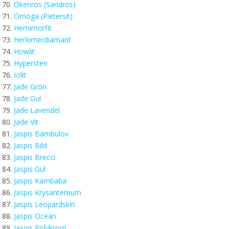
Ökenros (Sandros)
Örnöga (Pietersit)
Hemimorfit
Herkimerdiamant
Howlit
Hypersten
Iolit
Jade Grön
Jade Gul
Jade Lavendel
Jade Vit
Jaspis Bambulöv
Jaspis Bild
Jaspis Brecci
Jaspis Gul
Jaspis Kambaba
Jaspis Krysantemum
Jaspis Leopardskin
Jaspis Ocean
Jaspis Polykrom