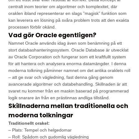
centralt inom teorier om algoritmer och komplexitet, där
oraklen ibland representerar en slags ”magisk” funktion som
kan leverera en lösning på svåra problem trots att den exakta
processen förblir okänd.
Vad gör Oracle egentligen?
Namnet Oracle används idag även som benämning på ett
stort databashanteringssystem. Oracle Database är utvecklat
av Oracle Corporation och fungerar som ett kraftfullt system
för att hantera och analysera enorma datamängder. I denna
moderna tolkning påminner namnet om det antika oraklets roll
– att ge svar och vägledning, fast denna gång genom
avancerade algoritmer och databehandling. Skillnaden är att
svaret nu kommer från en maskin baserad på programmerad
logik snarare än från en prästinnas andliga tillstånd.
Skillnaderna mellan traditionella och
moderna tolkningar
Traditionellt orakel:
– Plats: Tempel och helgedomar
– Roll: Spådom och gudomlig vägledning