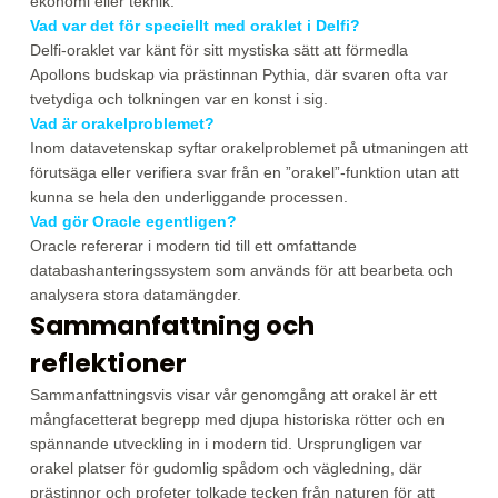
ekonomi eller teknik.
Vad var det för speciellt med oraklet i Delfi?
Delfi-oraklet var känt för sitt mystiska sätt att förmedla
Apollons budskap via prästinnan Pythia, där svaren ofta var
tvetydiga och tolkningen var en konst i sig.
Vad är orakelproblemet?
Inom datavetenskap syftar orakelproblemet på utmaningen att
förutsäga eller verifiera svar från en ”orakel”-funktion utan att
kunna se hela den underliggande processen.
Vad gör Oracle egentligen?
Oracle refererar i modern tid till ett omfattande
databashanteringssystem som används för att bearbeta och
analysera stora datamängder.
Sammanfattning och
reflektioner
Sammanfattningsvis visar vår genomgång att orakel är ett
mångfacetterat begrepp med djupa historiska rötter och en
spännande utveckling in i modern tid. Ursprungligen var
orakel platser för gudomlig spådom och vägledning, där
prästinnor och profeter tolkade tecken från naturen för att