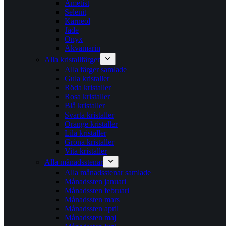
Ametist
Selenit
Karneol
Jade
Onyx
Akvamarin
Alla kristallfärger
Alla färger samlade
Gula kristaller
Röda kristaller
Rosa kristaller
Blå kristaller
Svarta kristaller
Orange kristaller
Lila kristaller
Gröna kristaller
Vita kristaller
Alla månadsstenar
Alla månadsstenar samlade
Månadssten januari
Månadssten februari
Månadssten mars
Månadssten april
Månadssten maj