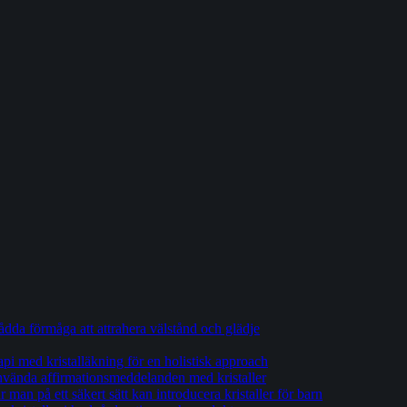
tådda förmåga att attrahera välstånd och glädje
api med kristalläkning för en holistisk approach
 använda affirmationsmeddelanden med kristaller
man på ett säkert sätt kan introducera kristaller för barn