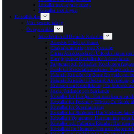
kristaller mot negativ energi
Kristaller mot ångest
Kristallskolan
Våra senaste inlägg
Övriga artiklar
Introduktion till Helande Kristaller
Ametists Effekt på Sinnet
Chakrabalansering med Kristaller
Citrins Attraktionskraft: Utforska citrins pås
Energigivande Kristaller för Arbetsplatsen
Färgterapi och Kristaller: Kombinera färgter
Guide till Kristallaffirmationer: Skapa och
Helande Kristaller för Barn: En guide om hur 
Helande Kristaller i Hudvård: Användning av
Historien om Kristalläkning: En historisk öv
Jaspis: Jordande och Stärkande
Kristaller för Husdjur: Hur man kan använda k
Kristaller för Personlig Tillväxt: En Guide t
Kristaller för Stresshantering
Kristaller för Studenter: Hur Studenter kan 
Kristaller i Yogapraxis: Hur man integrerar k
Kristaller och Fullmåne Ritualer: Hur man an
Kristallnät för Hemmet: Hur man skapar och a
Kristallterapi för Nybörjare: En introduktion ti