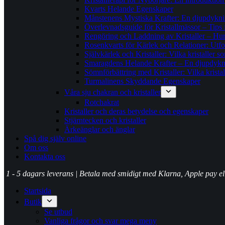
Kvarts Helande Egenskaper
Månstenens Mystiska Krafter: En djupdykni
Överlevnadsguide för Kristallmässor – Tips för
Rengöring och Laddning av Kristaller – Hur m
Rosenkvarts för Kärlek och Relationer: Utf
Självkärlek och Kristaller: Vilka kristaller s
Smaragdens Helande Krafter – En djupdykni
Sömnförbättring med Kristaller: Vilka krista
Turmalinens Skyddande Egenskaper
Våra sju chakran och kristaller
Rotchakrat
Kristaller och deras betydelse och egenskaper
Stjärntecken och kristaller
Ärkeänglar och änglar
Spå dig själv online
Om oss
Kontakta oss
1 - 5 dagars leverans | Betala med smidigt med Klarna, Apple pay e
Startsida
Butik
Se utbud
Vanliga frågor och svar mega meny