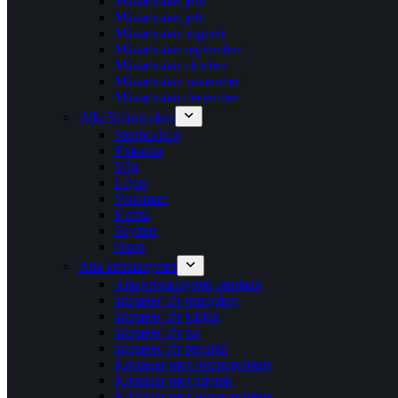
Månadssten juni
Månadssten juli
Månadssten augusti
Månadssten september
Månadssten oktober
Månadssten november
Månadssten december
Alla Stjärntecken
Stenbocken
Fiskarna
Våg
Lejon
Vattuman
Kräfta
Skytten
Oxen
Alla kristallsyften
Alla kristallsyften samlade
kristaller för framgång
kristaller för kärlek
kristaller för tur
kristaller för fertilitet
Kristaller mot sömnproblem
Kristaller mot migrän
Kristaller mot sömnproblem