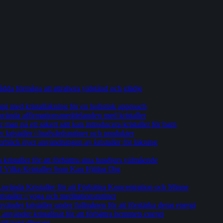
tådda förmåga att attrahera välstånd och glädje
api med kristalläkning för en holistisk approach
 använda affirmationsmeddelanden med kristaller
man på ett säkert sätt kan introducera kristaller för barn
 kristaller i hudvårdsrutiner och produkter
erblick över användningen av kristaller för läkning
ristaller för att förbättra sina husdjurs välmående
ill Vilka Kristaller Som Kan Hjälpa Dig
Använda Kristaller för att Förbättra Koncentration och Minne
ristaller i yoga och meditationsrutiner
vänder kristaller under fullmånen för att förstärka deras energi
nvänder kristallnät för att förbättra hemmets energi
ll kristallterapi