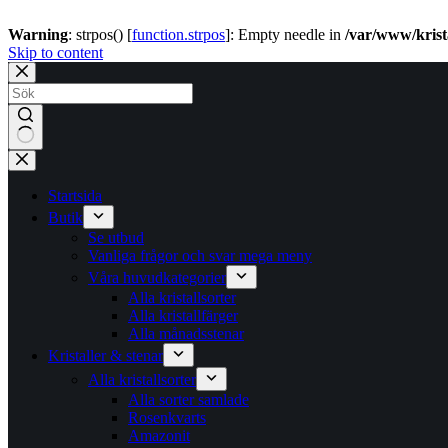
Warning
: strpos() [
function.strpos
]: Empty needle in
/var/www/krist
Skip to content
No
results
Startsida
Butik
Se utbud
Vanliga frågor och svar mega meny
Våra huvudkategorier
Alla kristallsorter
Alla kristallfärger
Alla månadsstenar
Kristaller & stenar
Alla kristallsorter
Alla sorter samlade
Rosenkvarts
Amazonit