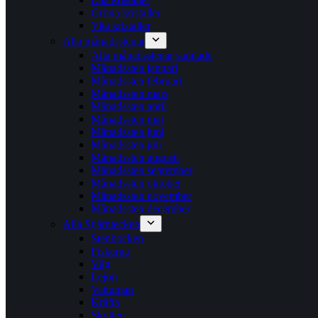
Gröna kristaller
Vita kristaller
Alla månadsstenar
Alla månadsstenar samlade
Månadssten januari
Månadssten februari
Månadssten mars
Månadssten april
Månadssten maj
Månadssten juni
Månadssten juli
Månadssten augusti
Månadssten september
Månadssten oktober
Månadssten november
Månadssten december
Alla Stjärntecken
Stenbocken
Fiskarna
Våg
Lejon
Vattuman
Kräfta
Skytten