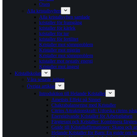
Oxen
Alla kristallsyften
Alla kristallsyften samlade
kristaller för framgång
kristaller för kärlek
kristaller för tur
kristaller för fertilitet
Kristaller mot sömnproblem
Kristaller mot migrän
Kristaller mot sömnproblem
kristaller mot negativ energi
Kristaller mot ångest
Kristallskolan
Våra senaste inlägg
Övriga artiklar
Introduktion till Helande Kristaller
Ametists Effekt på Sinnet
Chakrabalansering med Kristaller
Citrins Attraktionskraft: Utforska citrins pås
Energigivande Kristaller för Arbetsplatsen
Färgterapi och Kristaller: Kombinera färgter
Guide till Kristallaffirmationer: Skapa och
Helande Kristaller för Barn: En guide om hur 