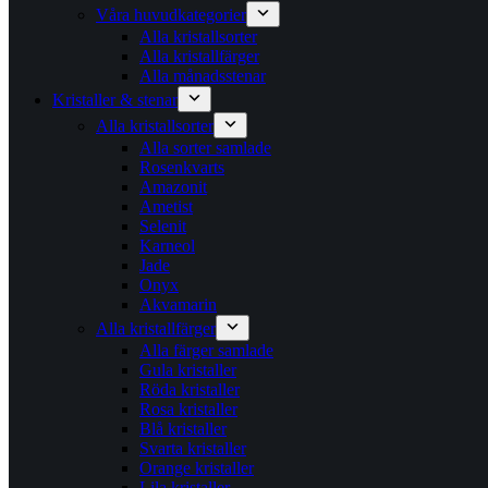
Våra huvudkategorier
Alla kristallsorter
Alla kristallfärger
Alla månadsstenar
Kristaller & stenar
Alla kristallsorter
Alla sorter samlade
Rosenkvarts
Amazonit
Ametist
Selenit
Karneol
Jade
Onyx
Akvamarin
Alla kristallfärger
Alla färger samlade
Gula kristaller
Röda kristaller
Rosa kristaller
Blå kristaller
Svarta kristaller
Orange kristaller
Lila kristaller