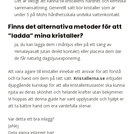
Det är viktigt att känna till kristallens hårdhet och kemiska
sammansättning. Generellt sätt bör kristaller som är
under 5 på Mohs hårdhetsskala undvika vattenkontakt.
Finns det alternativa metoder för att
”ladda” mina kristaller?
Ja, du kan lägga dem i månljus eller på ett säng av
Himalayasalt (utan direkt kontakt) eller placera dem där
de får naturlig dagsljusexponering.
Att vara ägare till kristaller innebär ett ansvar för att förstå
och ta hand om dem på rätt sätt.
Kristallerna.se
erbjuder
djupgående kunskap för att alla kristallentusiaster ska kunna
njuta av deras skönhet och helande krafter utan bekymmer.
Vi hoppas att denna guide har varit upplysande och hjälpt er
att ta bättre hand om era värdefulla stenar.
Var detta ett bra inlägg?
Ja
Nej
Dela gärna inlägget här!