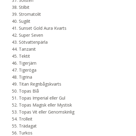
Solsten
Stilbit
Stromatolit
Sugilit
Sunset Gold Aura Kvarts
Super Seven
Sötvattenpärla
Tanzanit
Tektit
Tigerjärn
Tigeröga
Tigrina
Titan Regnbågskvarts
Topas Blå
Topas Imperial eller Gul
Topas Magisk eller Mystisk
Topas Vit eller Genomskinlig
Trolleit
Trädagat
Turkos