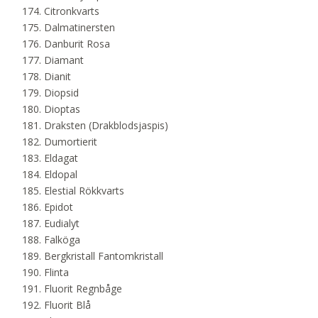
Citronkvarts
Dalmatinersten
Danburit Rosa
Diamant
Dianit
Diopsid
Dioptas
Draksten (Drakblodsjaspis)
Dumortierit
Eldagat
Eldopal
Elestial Rökkvarts
Epidot
Eudialyt
Falköga
Bergkristall Fantomkristall
Flinta
Fluorit Regnbåge
Fluorit Blå