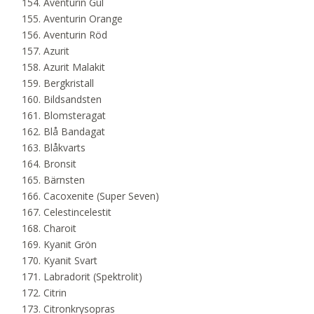
Aventurin Gul
Aventurin Orange
Aventurin Röd
Azurit
Azurit Malakit
Bergkristall
Bildsandsten
Blomsteragat
Blå Bandagat
Blåkvarts
Bronsit
Bärnsten
Cacoxenite (Super Seven)
Celestincelestit
Charoit
Kyanit Grön
Kyanit Svart
Labradorit (Spektrolit)
Citrin
Citronkrysopras