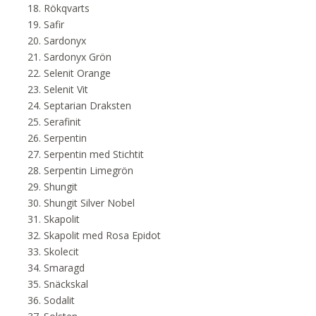
Rökqvarts
Safir
Sardonyx
Sardonyx Grön
Selenit Orange
Selenit Vit
Septarian Draksten
Serafinit
Serpentin
Serpentin med Stichtit
Serpentin Limegrön
Shungit
Shungit Silver Nobel
Skapolit
Skapolit med Rosa Epidot
Skolecit
Smaragd
Snäckskal
Sodalit