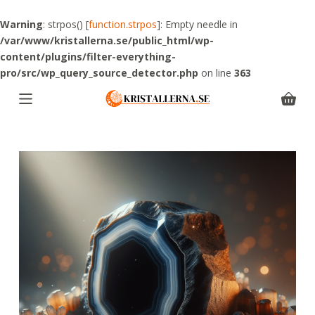
S
Warning
: strpos() [
function.strpos
]: Empty needle in
k
/var/www/kristallerna.se/public_html/wp-
i
content/plugins/filter-everything-
p
pro/src/wp_query_source_detector.php
on line
363
t
o
Shoppi
c
cart
o
n
t
e
n
t