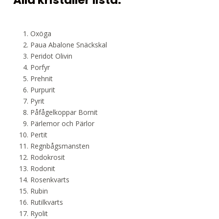
Oxöga
Paua Abalone Snäckskal
Peridot Olivin
Porfyr
Prehnit
Purpurit
Pyrit
Påfågelkoppar Bornit
Pärlemor och Pärlor
Pertit
Regnbågsmansten
Rodokrosit
Rodonit
Rosenkvarts
Rubin
Rutilkvarts
Ryolit