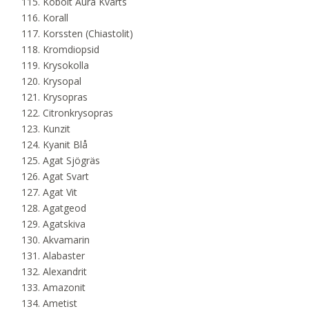
Kobolt Aura Kvarts
Korall
Korssten (Chiastolit)
Kromdiopsid
Krysokolla
Krysopal
Krysopras
Citronkrysopras
Kunzit
Kyanit Blå
Agat Sjögräs
Agat Svart
Agat Vit
Agatgeod
Agatskiva
Akvamarin
Alabaster
Alexandrit
Amazonit
Ametist