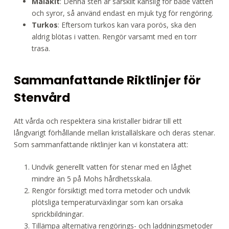
Malakit
: Denna sten är särskilt känslig för både vatten
och syror, så använd endast en mjuk tyg för rengöring.
Turkos
: Eftersom turkos kan vara porös, ska den
aldrig blötas i vatten. Rengör varsamt med en torr
trasa.
Sammanfattande Riktlinjer för
Stenvård
Att vårda och respektera sina kristaller bidrar till ett
långvarigt förhållande mellan kristallälskare och deras stenar.
Som sammanfattande riktlinjer kan vi konstatera att:
Undvik generellt vatten för stenar med en låghet
mindre än 5 på Mohs hårdhetsskala.
Rengör försiktigt med torra metoder och undvik
plötsliga temperaturväxlingar som kan orsaka
sprickbildningar.
Tillämpa alternativa rengörings- och laddningsmetoder