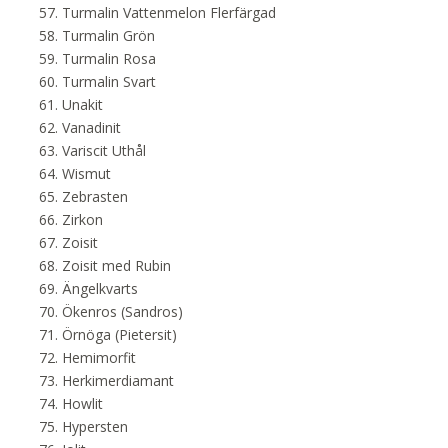
Turmalin Vattenmelon Flerfärgad
Turmalin Grön
Turmalin Rosa
Turmalin Svart
Unakit
Vanadinit
Variscit Uthål
Wismut
Zebrasten
Zirkon
Zoisit
Zoisit med Rubin
Ängelkvarts
Ökenros (Sandros)
Örnöga (Pietersit)
Hemimorfit
Herkimerdiamant
Howlit
Hypersten