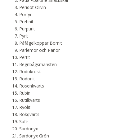
Paua Abalone Snäckskal
Peridot Olivin
Porfyr
Prehnit
Purpurit
Pyrit
Påfågelkoppar Bornit
Pärlemor och Pärlor
Pertit
Regnbågsmansten
Rodokrosit
Rodonit
Rosenkvarts
Rubin
Rutilkvarts
Ryolit
Rökqvarts
Safir
Sardonyx
Sardonyx Grön