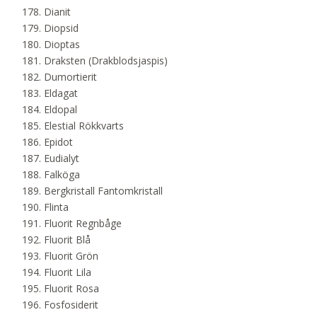
Dianit
Diopsid
Dioptas
Draksten (Drakblodsjaspis)
Dumortierit
Eldagat
Eldopal
Elestial Rökkvarts
Epidot
Eudialyt
Falköga
Bergkristall Fantomkristall
Flinta
Fluorit Regnbåge
Fluorit Blå
Fluorit Grön
Fluorit Lila
Fluorit Rosa
Fosfosiderit