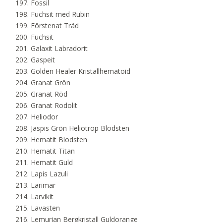
Fossil
Fuchsit med Rubin
Förstenat Träd
Fuchsit
Galaxit Labradorit
Gaspeit
Golden Healer Kristallhematoid
Granat Grön
Granat Röd
Granat Rodolit
Heliodor
Jaspis Grön Heliotrop Blodsten
Hematit Blodsten
Hematit Titan
Hematit Guld
Lapis Lazuli
Larimar
Larvikit
Lavasten
Lemurian Bergkristall Guldorange