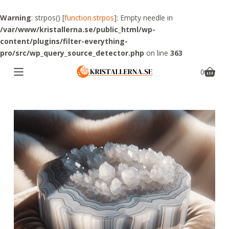
S
Warning
: strpos() [
function.strpos
]: Empty needle in
k
/var/www/kristallerna.se/public_html/wp-
i
content/plugins/filter-everything-
p
pro/src/wp_query_source_detector.php
on line
363
t
o
0
Shoppin
c
cart
o
n
t
e
n
t