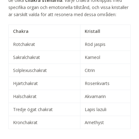
de olika
chakra stenarna
. Varje chakra förknippas med
specifika organ och emotionella tillstånd, och vissa kristaller
är särskilt valda för att resonera med dessa områden:
Chakra
Kristall
Rotchakrat
Röd jaspis
Sakralchakrat
Karneol
Solplexuschakrat
Citrin
Hjärtchakrat
Rosenkvarts
Halschakrat
Akvamarin
Tredje ögat chakrat
Lapis lazuli
Kronchakrat
Amethyst