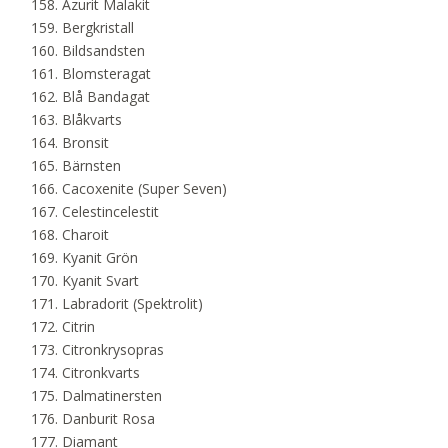
Azurit Malakit
Bergkristall
Bildsandsten
Blomsteragat
Blå Bandagat
Blåkvarts
Bronsit
Bärnsten
Cacoxenite (Super Seven)
Celestincelestit
Charoit
Kyanit Grön
Kyanit Svart
Labradorit (Spektrolit)
Citrin
Citronkrysopras
Citronkvarts
Dalmatinersten
Danburit Rosa
Diamant