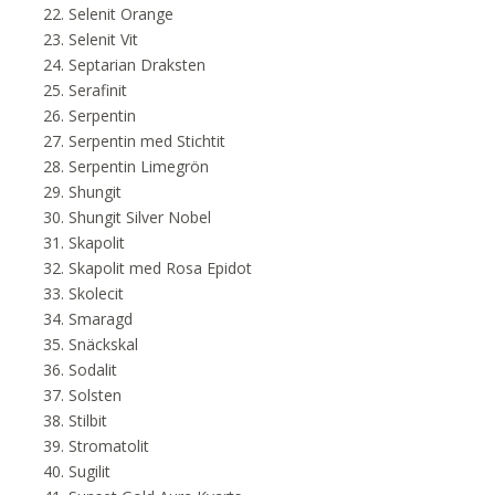
Selenit Orange
Selenit Vit
Septarian Draksten
Serafinit
Serpentin
Serpentin med Stichtit
Serpentin Limegrön
Shungit
Shungit Silver Nobel
Skapolit
Skapolit med Rosa Epidot
Skolecit
Smaragd
Snäckskal
Sodalit
Solsten
Stilbit
Stromatolit
Sugilit