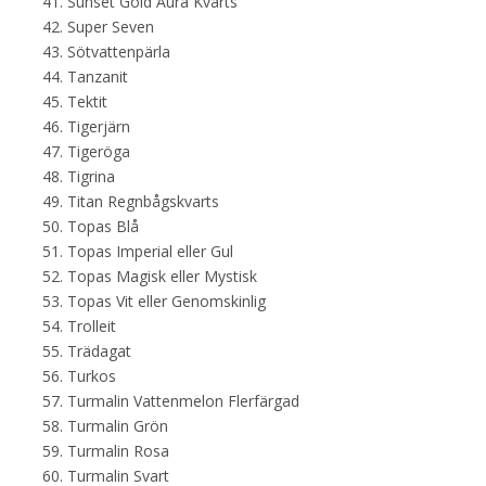
Sunset Gold Aura Kvarts
Super Seven
Sötvattenpärla
Tanzanit
Tektit
Tigerjärn
Tigeröga
Tigrina
Titan Regnbågskvarts
Topas Blå
Topas Imperial eller Gul
Topas Magisk eller Mystisk
Topas Vit eller Genomskinlig
Trolleit
Trädagat
Turkos
Turmalin Vattenmelon Flerfärgad
Turmalin Grön
Turmalin Rosa
Turmalin Svart