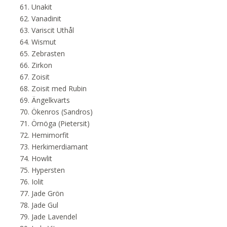
Unakit
Vanadinit
Variscit Uthål
Wismut
Zebrasten
Zirkon
Zoisit
Zoisit med Rubin
Ängelkvarts
Ökenros (Sandros)
Örnöga (Pietersit)
Hemimorfit
Herkimerdiamant
Howlit
Hypersten
Iolit
Jade Grön
Jade Gul
Jade Lavendel