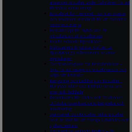
använder kristaller under fullmånen för att
förstärka deras energi
Kristallnät för Hemmet: Hur man skapar
och använder kristallnät för att förbättra
hemmets energi
Kristallterapi för Nybörjare: En
introduktion till kristallterapi
Kvarts Helande Egenskaper
Månstenens Mystiska Krafter: En
djupdykning i månstenens helande
egenskaper
Överlevnadsguide för Kristallmässor –
Tips för att navigera i kristallmässor och
välja rätt kristaller
Rengöring och Laddning av Kristaller –
Hur man håller sina kristaller rena och
energiskt laddade
Rosenkvarts för Kärlek och Relationer:
Utforska rosenkvartsens betydelse och
användning
Självkärlek och Kristaller: Vilka kristaller
som är bäst för att främja självkärlek och
självacceptans
Smaragdens Helande Krafter – En