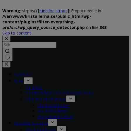
Warning
: strpos() [
function.strpos
]: Empty needle in
/var/www/kristallerna.se/public_html/wp-
content/plugins/filter-everything-
pro/src/wp_query_source_detector.php
on line
363
Skip to content
No
results
Startsida
Butik
Se utbud
Vanliga frågor och svar mega meny
Våra huvudkategorier
Alla kristallsorter
Alla kristallfärger
Alla månadsstenar
Kristaller & stenar
Alla kristallsorter