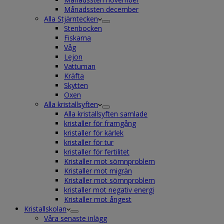
Månadssten december
Alla Stjärntecken
Stenbocken
Fiskarna
Våg
Lejon
Vattuman
Kräfta
Skytten
Oxen
Alla kristallsyften
Alla kristallsyften samlade
kristaller för framgång
kristaller för kärlek
kristaller för tur
kristaller för fertilitet
Kristaller mot sömnproblem
Kristaller mot migrän
Kristaller mot sömnproblem
kristaller mot negativ energi
Kristaller mot ångest
Kristallskolan
Våra senaste inlägg