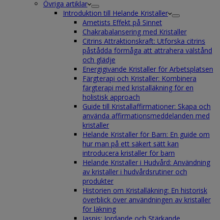
Övriga artiklar
Introduktion till Helande Kristaller
Ametists Effekt på Sinnet
Chakrabalansering med Kristaller
Citrins Attraktionskraft: Utforska citrins
påstådda förmåga att attrahera välstånd
och glädje
Energigivande Kristaller för Arbetsplatsen
Färgterapi och Kristaller: Kombinera
färgterapi med kristalläkning för en
holistisk approach
Guide till Kristallaffirmationer: Skapa och
använda affirmationsmeddelanden med
kristaller
Helande Kristaller för Barn: En guide om
hur man på ett säkert sätt kan
introducera kristaller för barn
Helande Kristaller i Hudvård: Användning
av kristaller i hudvårdsrutiner och
produkter
Historien om Kristalläkning: En historisk
överblick över användningen av kristaller
för läkning
Jaspis: Jordande och Stärkande