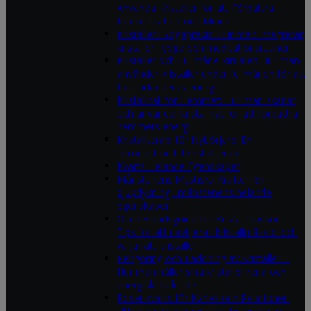
Använda Kristaller för att Förbättra
Koncentration och Minne
Kristaller i Yogapraxis: Hur man integrerar
kristaller i yoga och meditationsrutiner
Kristaller och Fullmåne Ritualer: Hur man
använder kristaller under fullmånen för att
förstärka deras energi
Kristallnät för Hemmet: Hur man skapar
och använder kristallnät för att förbättra
hemmets energi
Kristallterapi för Nybörjare: En
introduktion till kristallterapi
Kvarts Helande Egenskaper
Månstenens Mystiska Krafter: En
djupdykning i månstenens helande
egenskaper
Överlevnadsguide för Kristallmässor –
Tips för att navigera i kristallmässor och
välja rätt kristaller
Rengöring och Laddning av Kristaller –
Hur man håller sina kristaller rena och
energiskt laddade
Rosenkvarts för Kärlek och Relationer:
Utforska rosenkvartsens betydelse och