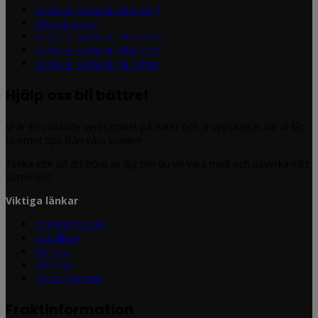
Kristaller sorterat efter färg
Månadsstenar
Kristaller sorterat efter form
Kristaller sorterat efter sort
Kristaller sorterat på syften
Hjälp oss bli bättre!
Vi är en växande verksamhet på nätet och vi uppskattar när vi får
ta emot tips från våra kunder!
Tveka inte på att höra av dig om du vill vara med och påverka vårt
sortiment!
Viktiga länkar
Integritetspolicy
Köpvillkor
Om oss
Sitemap
HTML Sitemap
Fraktinformation