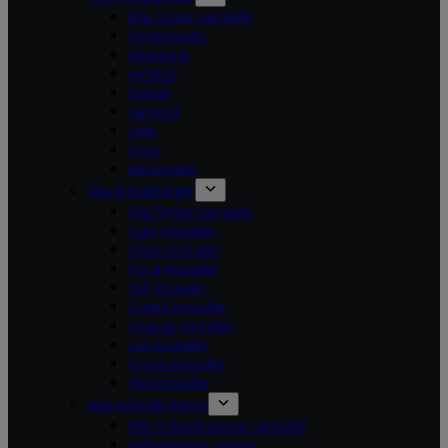
Alla sorter samlade
Rosenkvarts
Amazonit
Ametist
Selenit
Karneol
Jade
Onyx
Akvamarin
Alla kristallfärger
Alla färger samlade
Gula kristaller
Röda kristaller
Rosa kristaller
Blå kristaller
Svarta kristaller
Orange kristaller
Lila kristaller
Gröna kristaller
Vita kristaller
Alla månadsstenar
Alla månadsstenar samlade
Månadssten januari