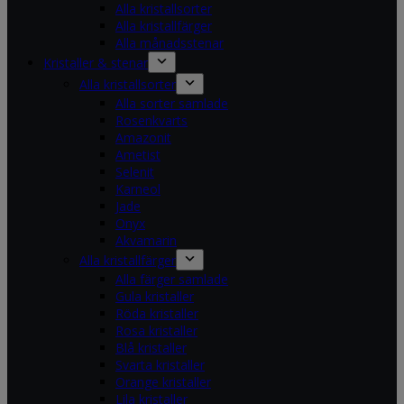
Alla kristallsorter
Alla kristallfärger
Alla månadsstenar
Kristaller & stenar
Alla kristallsorter
Alla sorter samlade
Rosenkvarts
Amazonit
Ametist
Selenit
Karneol
Jade
Onyx
Akvamarin
Alla kristallfärger
Alla färger samlade
Gula kristaller
Röda kristaller
Rosa kristaller
Blå kristaller
Svarta kristaller
Orange kristaller
Lila kristaller