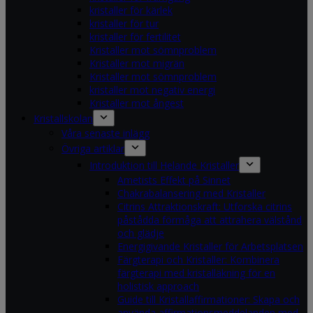
kristaller för kärlek
kristaller för tur
kristaller för fertilitet
Kristaller mot sömnproblem
Kristaller mot migrän
Kristaller mot sömnproblem
kristaller mot negativ energi
Kristaller mot ångest
Kristallskolan
Våra senaste inlägg
Övriga artiklar
Introduktion till Helande Kristaller
Ametists Effekt på Sinnet
Chakrabalansering med Kristaller
Citrins Attraktionskraft: Utforska citrins
påstådda förmåga att attrahera välstånd
och glädje
Energigivande Kristaller för Arbetsplatsen
Färgterapi och Kristaller: Kombinera
färgterapi med kristalläkning för en
holistisk approach
Guide till Kristallaffirmationer: Skapa och
använda affirmationsmeddelanden med