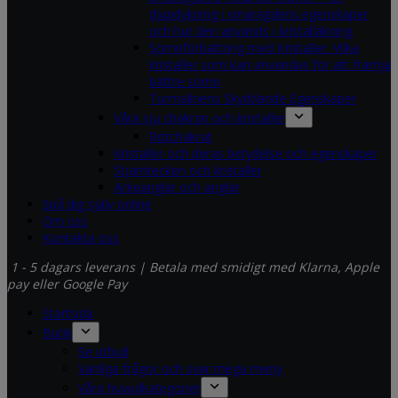
djupdykning i smaragdens egenskaper
och hur den används i kristalläkning
Sömnförbättring med Kristaller: Vilka
kristaller som kan användas för att främja
bättre sömn
Turmalinens Skyddande Egenskaper
Våra sju chakran och kristaller
Rotchakrat
Kristaller och deras betydelse och egenskaper
Stjärntecken och kristaller
Ärkeänglar och änglar
Spå dig själv online
Om oss
Kontakta oss
1 - 5 dagars leverans | Betala med smidigt med Klarna, Apple
pay eller Google Pay
Startsida
Butik
Se utbud
Vanliga frågor och svar mega meny
Våra huvudkategorier