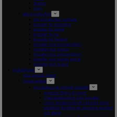
Skytten
Oxen
Alla kristallsyften
Alla kristallsyften samlade
kristaller för framgång
kristaller för kärlek
kristaller för tur
kristaller för fertilitet
Kristaller mot sömnproblem
Kristaller mot migrän
Kristaller mot sömnproblem
kristaller mot negativ energi
Kristaller mot ångest
Kristallskolan
Våra senaste inlägg
Övriga artiklar
Introduktion till Helande Kristaller
Ametists Effekt på Sinnet
Chakrabalansering med Kristaller
Citrins Attraktionskraft: Utforska citrins
påstådda förmåga att attrahera välstånd
och glädje