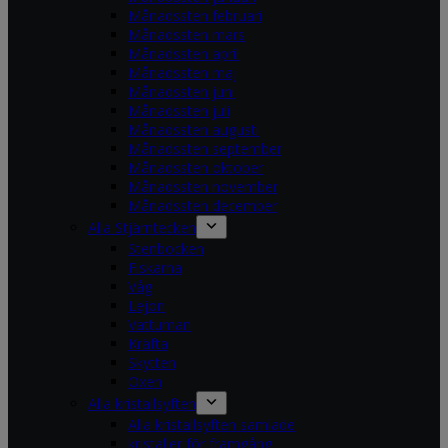
Månadssten februari
Månadssten mars
Månadssten april
Månadssten maj
Månadssten juni
Månadssten juli
Månadssten augusti
Månadssten september
Månadssten oktober
Månadssten november
Månadssten december
Alla Stjärntecken
Stenbocken
Fiskarna
Våg
Lejon
Vattuman
Kräfta
Skytten
Oxen
Alla kristallsyften
Alla kristallsyften samlade
kristaller för framgång