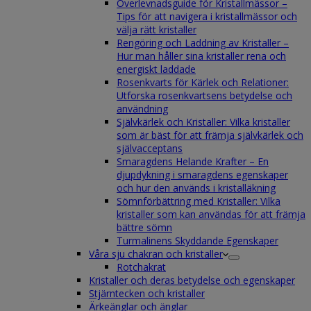
Överlevnadsguide för Kristallmässor –
Tips för att navigera i kristallmässor och
välja rätt kristaller
Rengöring och Laddning av Kristaller –
Hur man håller sina kristaller rena och
energiskt laddade
Rosenkvarts för Kärlek och Relationer:
Utforska rosenkvartsens betydelse och
användning
Självkärlek och Kristaller: Vilka kristaller
som är bäst för att främja självkärlek och
självacceptans
Smaragdens Helande Krafter – En
djupdykning i smaragdens egenskaper
och hur den används i kristalläkning
Sömnförbättring med Kristaller: Vilka
kristaller som kan användas för att främja
bättre sömn
Turmalinens Skyddande Egenskaper
Våra sju chakran och kristaller
Rotchakrat
Kristaller och deras betydelse och egenskaper
Stjärntecken och kristaller
Ärkeänglar och änglar