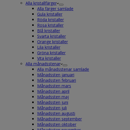
Alla kristallfärger
Alla färger samlade
Gula kristaller
Röda kristaller
Rosa kristaller
Blå kristaller
Svarta kristaller
Orange kristaller
Lila kristaller
Gröna kristaller
Vita kristaller
Alla månadsstenar
Alla månadsstenar samlade
Månadssten januari
Månadssten februari
Månadssten mars
Månadssten april
Månadssten maj
Månadssten juni
Månadssten juli
Månadssten augusti
Månadssten september
Månadssten oktober
Månadssten november