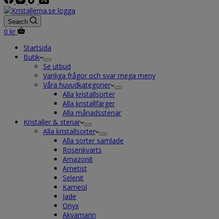
Search
Shopping
0
kr
cart
Startsida
Butik
Se utbud
Vanliga frågor och svar mega meny
Våra huvudkategorier
Alla kristallsorter
Alla kristallfärger
Alla månadsstenar
Kristaller & stenar
Alla kristallsorter
Alla sorter samlade
Rosenkvarts
Amazonit
Ametist
Selenit
Karneol
Jade
Onyx
Akvamarin