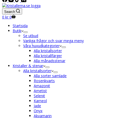
Search
Shopping
0
kr
0
cart
Startsida
Butik
Se utbud
Vanliga frågor och svar mega meny
Våra huvudkategorier
Alla kristallsorter
Alla kristallfärger
Alla månadsstenar
Kristaller & stenar
Alla kristallsorter
Alla sorter samlade
Rosenkvarts
Amazonit
Ametist
Selenit
Karneol
Jade
Onyx
Akvamarin