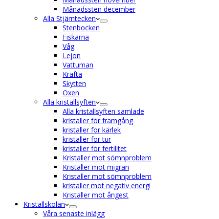
Månadssten december
Alla Stjärntecken
Stenbocken
Fiskarna
Våg
Lejon
Vattuman
Kräfta
Skytten
Oxen
Alla kristallsyften
Alla kristallsyften samlade
kristaller för framgång
kristaller för kärlek
kristaller för tur
kristaller för fertilitet
Kristaller mot sömnproblem
Kristaller mot migrän
Kristaller mot sömnproblem
kristaller mot negativ energi
Kristaller mot ångest
Kristallskolan
Våra senaste inlägg