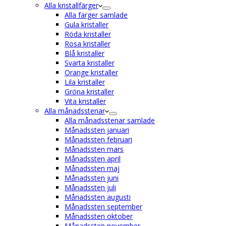
Alla kristallfärger
Alla färger samlade
Gula kristaller
Röda kristaller
Rosa kristaller
Blå kristaller
Svarta kristaller
Orange kristaller
Lila kristaller
Gröna kristaller
Vita kristaller
Alla månadsstenar
Alla månadsstenar samlade
Månadssten januari
Månadssten februari
Månadssten mars
Månadssten april
Månadssten maj
Månadssten juni
Månadssten juli
Månadssten augusti
Månadssten september
Månadssten oktober
Månadssten november