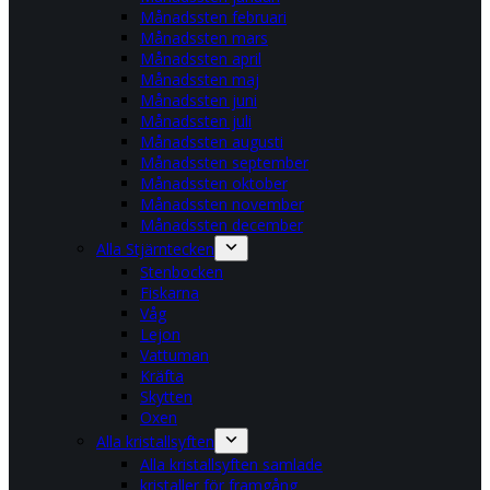
Månadssten februari
Månadssten mars
Månadssten april
Månadssten maj
Månadssten juni
Månadssten juli
Månadssten augusti
Månadssten september
Månadssten oktober
Månadssten november
Månadssten december
Alla Stjärntecken
Stenbocken
Fiskarna
Våg
Lejon
Vattuman
Kräfta
Skytten
Oxen
Alla kristallsyften
Alla kristallsyften samlade
kristaller för framgång