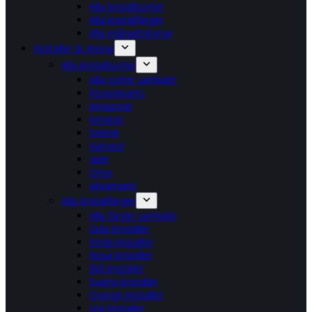
Alla kristallsorter
Alla kristallfärger
Alla månadsstenar
Kristaller & stenar
Alla kristallsorter
Alla sorter samlade
Rosenkvarts
Amazonit
Ametist
Selenit
Karneol
Jade
Onyx
Akvamarin
Alla kristallfärger
Alla färger samlade
Gula kristaller
Röda kristaller
Rosa kristaller
Blå kristaller
Svarta kristaller
Orange kristaller
Lila kristaller