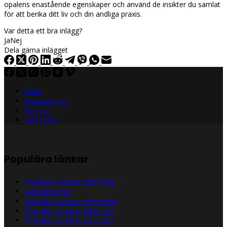
opalens enastående egenskaper och använd de insikter du samlat
för att berika ditt liv och din andliga praxis.
Var detta ett bra inlägg?
Ja
Nej
Dela gärna inlägget
Butik
Kontakta oss
Om oss
Mitt konto
Populära länkar
Kristaller sorterat efter färg
Månadsstenar
Kristaller sorterat efter form
Kristaller sorterat efter sort
Kristaller sorterat på syften