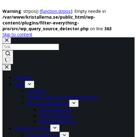
Warning
: strpos() [
function.strpos
]: Empty needle in
/var/www/kristallerna.se/public_html/wp-
content/plugins/filter-everything-
pro/src/wp_query_source_detector.php
on line
363
Skip to content
No
results
Startsida
Butik
Se utbud
Vanliga frågor och svar mega meny
Våra huvudkategorier
Alla kristallsorter
Alla kristallfärger
Alla månadsstenar
Kristaller & stenar
Alla kristallsorter