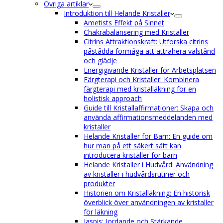
Övriga artiklar
Introduktion till Helande Kristaller
Ametists Effekt på Sinnet
Chakrabalansering med Kristaller
Citrins Attraktionskraft: Utforska citrins
påstådda förmåga att attrahera välstånd
och glädje
Energigivande Kristaller för Arbetsplatsen
Färgterapi och Kristaller: Kombinera
färgterapi med kristalläkning för en
holistisk approach
Guide till Kristallaffirmationer: Skapa och
använda affirmationsmeddelanden med
kristaller
Helande Kristaller för Barn: En guide om
hur man på ett säkert sätt kan
introducera kristaller för barn
Helande Kristaller i Hudvård: Användning
av kristaller i hudvårdsrutiner och
produkter
Historien om Kristalläkning: En historisk
överblick över användningen av kristaller
för läkning
Jaspis: Jordande och Stärkande