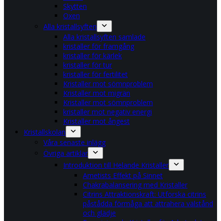
Skytten
Oxen
Alla kristallsyften
Alla kristallsyften samlade
kristaller för framgång
kristaller för kärlek
kristaller för tur
kristaller för fertilitet
Kristaller mot sömnproblem
Kristaller mot migrän
Kristaller mot sömnproblem
kristaller mot negativ energi
Kristaller mot ångest
Kristallskolan
Våra senaste inlägg
Övriga artiklar
Introduktion till Helande Kristaller
Ametists Effekt på Sinnet
Chakrabalansering med Kristaller
Citrins Attraktionskraft: Utforska citrins
påstådda förmåga att attrahera välstånd
och glädje