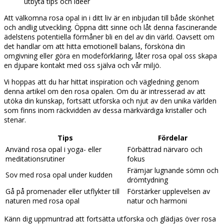
utbyta tips och idéer
Att välkomna rosa opal in i ditt liv är en inbjudan till både skönhet
och andlig utveckling. Öppna ditt sinne och låt denna fascinerande
ädelstens potentiella förmåner bli en del av din värld. Oavsett om
det handlar om att hitta emotionell balans, försköna din
omgivning eller göra en modeförklaring, låter rosa opal oss skapa
en djupare kontakt med oss själva och vår miljö.
Vi hoppas att du har hittat inspiration och vägledning genom
denna artikel om den rosa opalen. Om du är intresserad av att
utöka din kunskap, fortsätt utforska och njut av den unika världen
som finns inom räckvidden av dessa märkvärdiga kristaller och
stenar.
Tips
Fördelar
Använd rosa opal i yoga- eller
Förbättrad närvaro och
meditationsrutiner
fokus
Främjar lugnande sömn och
Sov med rosa opal under kudden
drömtydning
Gå på promenader eller utflykter till
Förstärker upplevelsen av
naturen med rosa opal
natur och harmoni
Känn dig uppmuntrad att fortsätta utforska och glädjas över rosa