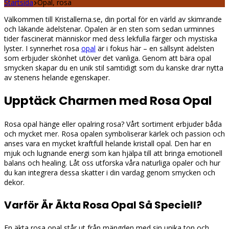
Startsida
Opal, rosa
Välkommen till Kristallerna.se, din portal för en värld av skimrande
och läkande ädelstenar. Opalen är en sten som sedan urminnes
tider fascinerat människor med dess lekfulla färger och mystiska
lyster. I synnerhet rosa
opal
är i fokus här – en sällsynt ädelsten
som erbjuder skönhet utöver det vanliga. Genom att bära opal
smycken skapar du en unik stil samtidigt som du kanske drar nytta
av stenens helande egenskaper.
Upptäck Charmen med Rosa Opal
Rosa opal hänge eller opalring rosa? Vårt sortiment erbjuder båda
och mycket mer. Rosa opalen symboliserar kärlek och passion och
anses vara en mycket kraftfull helande kristall opal. Den har en
mjuk och lugnande energi som kan hjälpa till att bringa emotionell
balans och healing. Låt oss utforska våra naturliga opaler och hur
du kan integrera dessa skatter i din vardag genom smycken och
dekor.
Varför Är Äkta Rosa Opal Så Speciell?
En äkta rosa opal står ut från mängden med sin unika ton och