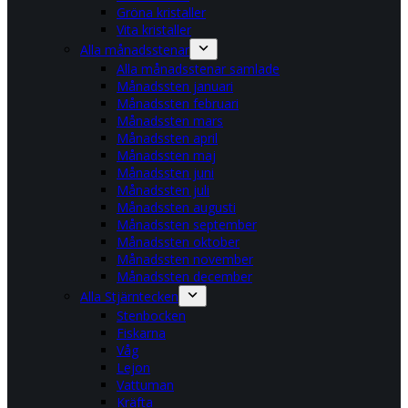
Gröna kristaller
Vita kristaller
Alla månadsstenar
Alla månadsstenar samlade
Månadssten januari
Månadssten februari
Månadssten mars
Månadssten april
Månadssten maj
Månadssten juni
Månadssten juli
Månadssten augusti
Månadssten september
Månadssten oktober
Månadssten november
Månadssten december
Alla Stjärntecken
Stenbocken
Fiskarna
Våg
Lejon
Vattuman
Kräfta