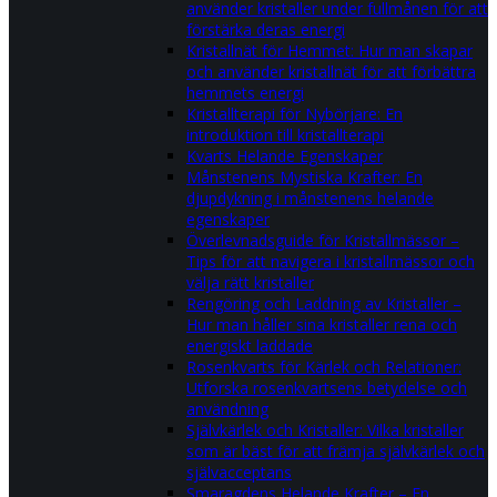
använder kristaller under fullmånen för att
förstärka deras energi
Kristallnät för Hemmet: Hur man skapar
och använder kristallnät för att förbättra
hemmets energi
Kristallterapi för Nybörjare: En
introduktion till kristallterapi
Kvarts Helande Egenskaper
Månstenens Mystiska Krafter: En
djupdykning i månstenens helande
egenskaper
Överlevnadsguide för Kristallmässor –
Tips för att navigera i kristallmässor och
välja rätt kristaller
Rengöring och Laddning av Kristaller –
Hur man håller sina kristaller rena och
energiskt laddade
Rosenkvarts för Kärlek och Relationer:
Utforska rosenkvartsens betydelse och
användning
Självkärlek och Kristaller: Vilka kristaller
som är bäst för att främja självkärlek och
självacceptans
Smaragdens Helande Krafter – En