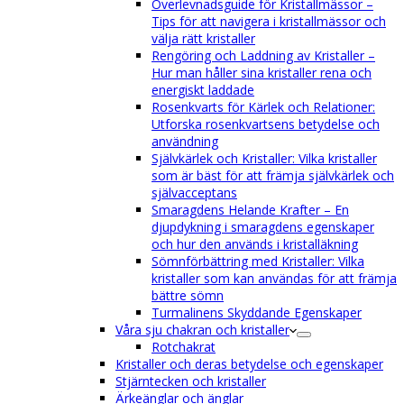
Överlevnadsguide för Kristallmässor –
Tips för att navigera i kristallmässor och
välja rätt kristaller
Rengöring och Laddning av Kristaller –
Hur man håller sina kristaller rena och
energiskt laddade
Rosenkvarts för Kärlek och Relationer:
Utforska rosenkvartsens betydelse och
användning
Självkärlek och Kristaller: Vilka kristaller
som är bäst för att främja självkärlek och
självacceptans
Smaragdens Helande Krafter – En
djupdykning i smaragdens egenskaper
och hur den används i kristalläkning
Sömnförbättring med Kristaller: Vilka
kristaller som kan användas för att främja
bättre sömn
Turmalinens Skyddande Egenskaper
Våra sju chakran och kristaller
Rotchakrat
Kristaller och deras betydelse och egenskaper
Stjärntecken och kristaller
Ärkeänglar och änglar