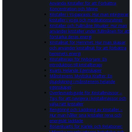
Använda Kristaller för att Förbättra
Koncentration och Minne
Kristaller i Yogapraxis: Hur man integrerar
kristaller i yoga och meditationsrutiner
Kristaller och Fullmåne Ritualer: Hur man
använder kristaller under fullmånen för att
förstärka deras energi
Kristallnät för Hemmet: Hur man skapar
och använder kristallnät för att förbättra
hemmets energi
Kristallterapi för Nybörjare: En
introduktion till kristallterapi
Kvarts Helande Egenskaper
Månstenens Mystiska Krafter: En
djupdykning i månstenens helande
egenskaper
Överlevnadsguide för Kristallmässor –
Tips för att navigera i kristallmässor och
välja rätt kristaller
Rengöring och Laddning av Kristaller –
Hur man håller sina kristaller rena och
energiskt laddade
Rosenkvarts för Kärlek och Relationer:
Utforska rosenkvartsens betydelse och