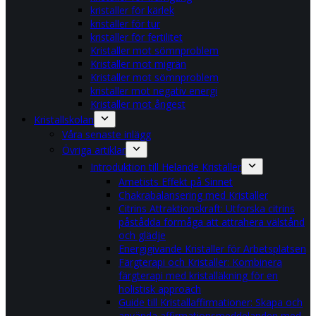
kristaller för kärlek
kristaller för tur
kristaller för fertilitet
Kristaller mot sömnproblem
Kristaller mot migrän
Kristaller mot sömnproblem
kristaller mot negativ energi
Kristaller mot ångest
Kristallskolan
Våra senaste inlägg
Övriga artiklar
Introduktion till Helande Kristaller
Ametists Effekt på Sinnet
Chakrabalansering med Kristaller
Citrins Attraktionskraft: Utforska citrins
påstådda förmåga att attrahera välstånd
och glädje
Energigivande Kristaller för Arbetsplatsen
Färgterapi och Kristaller: Kombinera
färgterapi med kristalläkning för en
holistisk approach
Guide till Kristallaffirmationer: Skapa och
använda affirmationsmeddelanden med