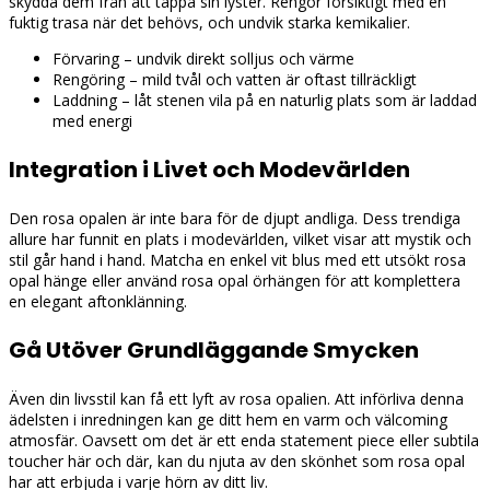
skydda dem från att tappa sin lyster. Rengör försiktigt med en
fuktig trasa när det behövs, och undvik starka kemikalier.
Förvaring – undvik direkt solljus och värme
Rengöring – mild tvål och vatten är oftast tillräckligt
Laddning – låt stenen vila på en naturlig plats som är laddad
med energi
Integration i Livet och Modevärlden
Den rosa opalen är inte bara för de djupt andliga. Dess trendiga
allure har funnit en plats i modevärlden, vilket visar att mystik och
stil går hand i hand. Matcha en enkel vit blus med ett utsökt rosa
opal hänge eller använd rosa opal örhängen för att komplettera
en elegant aftonklänning.
Gå Utöver Grundläggande Smycken
Även din livsstil kan få ett lyft av rosa opalien. Att införliva denna
ädelsten i inredningen kan ge ditt hem en varm och välcoming
atmosfär. Oavsett om det är ett enda statement piece eller subtila
toucher här och där, kan du njuta av den skönhet som rosa opal
har att erbjuda i varje hörn av ditt liv.