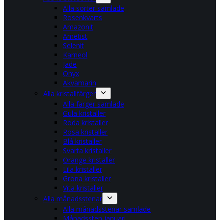
Alla sorter samlade
Rosenkvarts
Amazonit
Ametist
Selenit
Karneol
Jade
Onyx
Akvamarin
Alla kristallfärger
Alla färger samlade
Gula kristaller
Röda kristaller
Rosa kristaller
Blå kristaller
Svarta kristaller
Orange kristaller
Lila kristaller
Gröna kristaller
Vita kristaller
Alla månadsstenar
Alla månadsstenar samlade
Månadssten januari