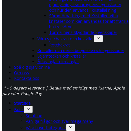
djupdykning i smaragdens egenskaper
och hur den används i kristalläkning
Sömnförbättring med Kristaller: Vilka
kristaller som kan användas för att främja
bättre sömn
Turmalinens Skyddande Egenskaper
Våra sju chakran och kristaller
Rotchakrat
Kristaller och deras betydelse och egenskaper
Stjärntecken och kristaller
Ärkeänglar och änglar
Spå dig själv online
Om oss
Kontakta oss
1 - 5 dagars leverans | Betala med smidigt med Klarna, Apple
pay eller Google Pay
Startsida
Butik
Se utbud
Vanliga frågor och svar mega meny
Våra huvudkategorier