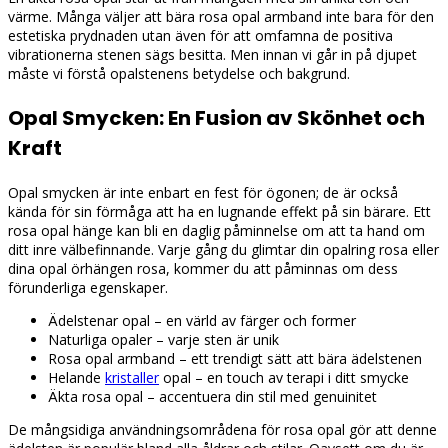
värme. Många väljer att bära rosa opal armband inte bara för den
estetiska prydnaden utan även för att omfamna de positiva
vibrationerna stenen sägs besitta. Men innan vi går in på djupet
måste vi förstå opalstenens betydelse och bakgrund.
Opal Smycken: En Fusion av Skönhet och
Kraft
Opal smycken är inte enbart en fest för ögonen; de är också
kända för sin förmåga att ha en lugnande effekt på sin bärare. Ett
rosa opal hänge kan bli en daglig påminnelse om att ta hand om
ditt inre välbefinnande. Varje gång du glimtar din opalring rosa eller
dina opal örhängen rosa, kommer du att påminnas om dess
förunderliga egenskaper.
Ädelstenar opal – en värld av färger och former
Naturliga opaler – varje sten är unik
Rosa opal armband – ett trendigt sätt att bära ädelstenen
Helande
kristaller
opal – en touch av terapi i ditt smycke
Äkta rosa opal – accentuera din stil med genuinitet
De mångsidiga användningsområdena för rosa opal gör att denne