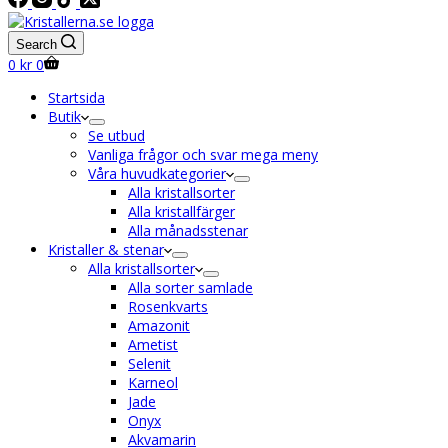
Search
Shopping
0
kr
0
cart
Startsida
Butik
Se utbud
Vanliga frågor och svar mega meny
Våra huvudkategorier
Alla kristallsorter
Alla kristallfärger
Alla månadsstenar
Kristaller & stenar
Alla kristallsorter
Alla sorter samlade
Rosenkvarts
Amazonit
Ametist
Selenit
Karneol
Jade
Onyx
Akvamarin