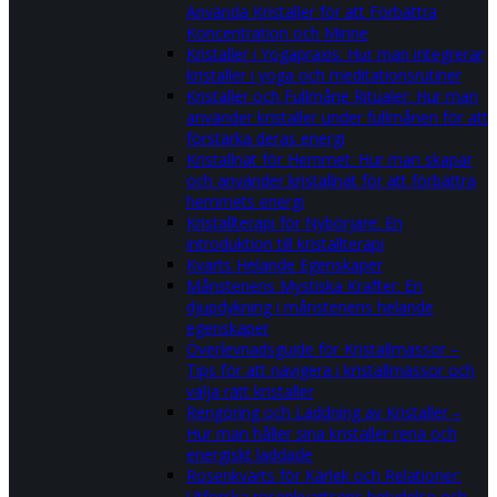
Använda Kristaller för att Förbättra
Koncentration och Minne
Kristaller i Yogapraxis: Hur man integrerar
kristaller i yoga och meditationsrutiner
Kristaller och Fullmåne Ritualer: Hur man
använder kristaller under fullmånen för att
förstärka deras energi
Kristallnät för Hemmet: Hur man skapar
och använder kristallnät för att förbättra
hemmets energi
Kristallterapi för Nybörjare: En
introduktion till kristallterapi
Kvarts Helande Egenskaper
Månstenens Mystiska Krafter: En
djupdykning i månstenens helande
egenskaper
Överlevnadsguide för Kristallmässor –
Tips för att navigera i kristallmässor och
välja rätt kristaller
Rengöring och Laddning av Kristaller –
Hur man håller sina kristaller rena och
energiskt laddade
Rosenkvarts för Kärlek och Relationer:
Utforska rosenkvartsens betydelse och