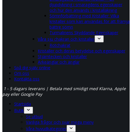
djupdykning i smaragdens egenskaper
och hur den används i kristalläkning
Sömnförbättring med Kristaller: Vilka
kristaller som kan användas för att främja
bättre sömn
Turmalinens Skyddande Egenskaper
Våra sju chakran och kristaller
Rotchakrat
Kristaller och deras betydelse och egenskaper
Stjärntecken och kristaller
Ärkeänglar och änglar
Spå dig själv online
Om oss
Kontakta oss
1 - 5 dagars leverans | Betala med smidigt med Klarna, Apple
pay eller Google Pay
Startsida
Butik
Se utbud
Vanliga frågor och svar mega meny
Våra huvudkategorier