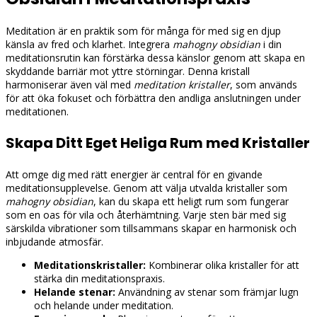
Meditation är en praktik som för många för med sig en djup
känsla av fred och klarhet. Integrera
mahogny obsidian
i din
meditationsrutin kan förstärka dessa känslor genom att skapa en
skyddande barriär mot yttre störningar. Denna kristall
harmoniserar även väl med
meditation kristaller
, som används
för att öka fokuset och förbättra den andliga anslutningen under
meditationen.
Skapa Ditt Eget Heliga Rum med Kristaller
Att omge dig med rätt energier är central för en givande
meditationsupplevelse. Genom att välja utvalda kristaller som
mahogny obsidian
, kan du skapa ett heligt rum som fungerar
som en oas för vila och återhämtning. Varje sten bär med sig
särskilda vibrationer som tillsammans skapar en harmonisk och
inbjudande atmosfär.
Meditationskristaller:
Kombinerar olika kristaller för att
stärka din meditationspraxis.
Helande stenar:
Användning av stenar som främjar lugn
och helande under meditation.