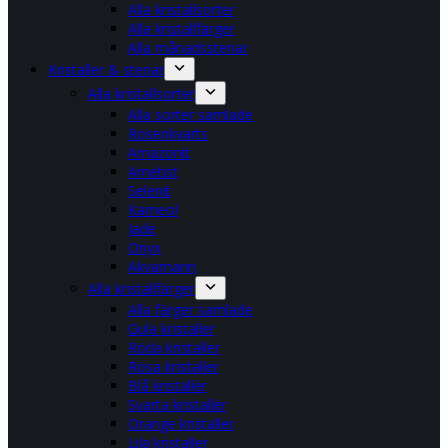
Alla kristallsorter
Alla kristallfärger
Alla månadsstenar
Kristaller & stenar
Alla kristallsorter
Alla sorter samlade
Rosenkvarts
Amazonit
Ametist
Selenit
Karneol
Jade
Onyx
Akvamarin
Alla kristallfärger
Alla färger samlade
Gula kristaller
Röda kristaller
Rosa kristaller
Blå kristaller
Svarta kristaller
Orange kristaller
Lila kristaller