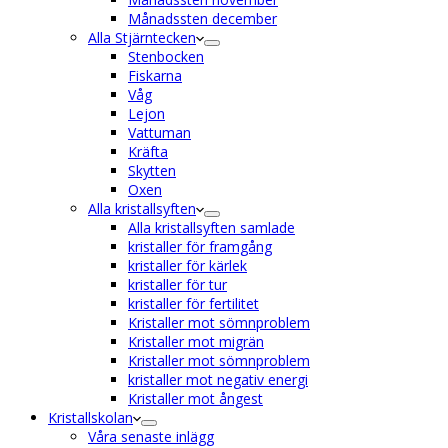
Månadssten december
Alla Stjärntecken
Stenbocken
Fiskarna
Våg
Lejon
Vattuman
Kräfta
Skytten
Oxen
Alla kristallsyften
Alla kristallsyften samlade
kristaller för framgång
kristaller för kärlek
kristaller för tur
kristaller för fertilitet
Kristaller mot sömnproblem
Kristaller mot migrän
Kristaller mot sömnproblem
kristaller mot negativ energi
Kristaller mot ångest
Kristallskolan
Våra senaste inlägg