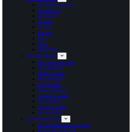
Alla sorter samlade
Rosenkvarts
Amazonit
Ametist
Selenit
Karneol
Jade
Onyx
Akvamarin
Alla kristallfärger
Alla färger samlade
Gula kristaller
Röda kristaller
Rosa kristaller
Blå kristaller
Svarta kristaller
Orange kristaller
Lila kristaller
Gröna kristaller
Vita kristaller
Alla månadsstenar
Alla månadsstenar samlade
Månadssten januari