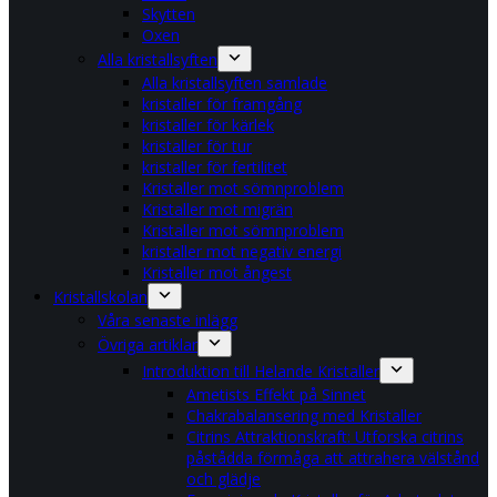
Skytten
Oxen
Alla kristallsyften
Alla kristallsyften samlade
kristaller för framgång
kristaller för kärlek
kristaller för tur
kristaller för fertilitet
Kristaller mot sömnproblem
Kristaller mot migrän
Kristaller mot sömnproblem
kristaller mot negativ energi
Kristaller mot ångest
Kristallskolan
Våra senaste inlägg
Övriga artiklar
Introduktion till Helande Kristaller
Ametists Effekt på Sinnet
Chakrabalansering med Kristaller
Citrins Attraktionskraft: Utforska citrins
påstådda förmåga att attrahera välstånd
och glädje