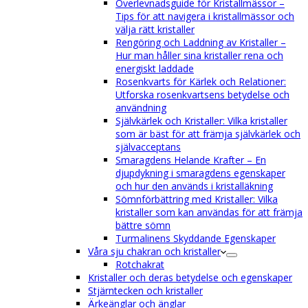
Överlevnadsguide för Kristallmässor –
Tips för att navigera i kristallmässor och
välja rätt kristaller
Rengöring och Laddning av Kristaller –
Hur man håller sina kristaller rena och
energiskt laddade
Rosenkvarts för Kärlek och Relationer:
Utforska rosenkvartsens betydelse och
användning
Självkärlek och Kristaller: Vilka kristaller
som är bäst för att främja självkärlek och
självacceptans
Smaragdens Helande Krafter – En
djupdykning i smaragdens egenskaper
och hur den används i kristalläkning
Sömnförbättring med Kristaller: Vilka
kristaller som kan användas för att främja
bättre sömn
Turmalinens Skyddande Egenskaper
Våra sju chakran och kristaller
Rotchakrat
Kristaller och deras betydelse och egenskaper
Stjärntecken och kristaller
Ärkeänglar och änglar