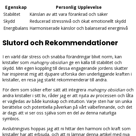
Egenskap
Personlig Upplevelse
Stabilitet
Känslan av att vara förankrad och säker
Skydd
Reducerad stressnivå och ökat emotionellt skydd
Energibalans
Harmoniserade känslor och balanserad energinivå
Slutord och Rekommendationer
I en värld där stress och snabba förändringar blivit norm, kan
kristaller som
mahogny obsidian
ge en källa till stabilitet och
skydd. Min egen koppling till dessa engagerande jordens skatter
har inspirerat mig att djupare utforska den underliggande kraften i
kristaller, en resa jag starkt rekommenderar till andra.
För dem som söker efter sätt att integrera
mahogny obsidian
och
andra kristaller i sitt liv, råder jag er att njuta av processen och låta
er vägledas av både kunskap och intuition. Varje sten har sin unika
berättelse och potentiella påverkan på vårt välbefinnande, och det
är dags att vi ser oss själva som en del av denna naturliga
symbios.
Avslutningsvis hoppas jag att ni hittar den harmoni och kraft som
kristaller har att erbjuda, och att ni lämnar denna artikel med nya