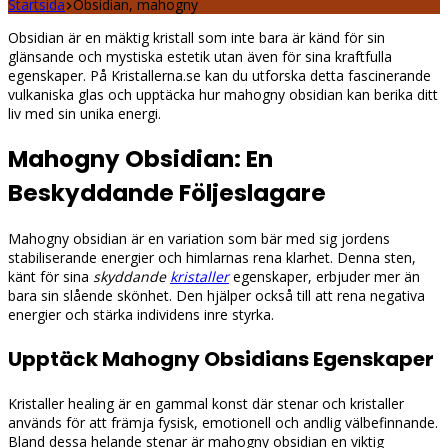
Startsida
Obsidian, mahogny
Obsidian är en mäktig kristall som inte bara är känd för sin
glänsande och mystiska estetik utan även för sina kraftfulla
egenskaper. På Kristallerna.se kan du utforska detta fascinerande
vulkaniska glas och upptäcka hur mahogny obsidian kan berika ditt
liv med sin unika energi.
Mahogny Obsidian: En
Beskyddande Följeslagare
Mahogny obsidian är en variation som bär med sig jordens
stabiliserande energier och himlarnas rena klarhet. Denna sten,
känt för sina
skyddande
kristaller
egenskaper, erbjuder mer än
bara sin slående skönhet. Den hjälper också till att rena negativa
energier och stärka individens inre styrka.
Upptäck Mahogny Obsidians Egenskaper
Kristaller healing är en gammal konst där stenar och kristaller
används för att främja fysisk, emotionell och andlig välbefinnande.
Bland dessa helande stenar är mahogny obsidian en viktig