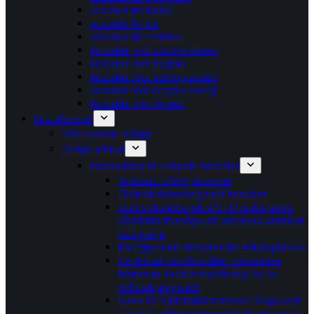
kristaller för kärlek
kristaller för tur
kristaller för fertilitet
Kristaller mot sömnproblem
Kristaller mot migrän
Kristaller mot sömnproblem
kristaller mot negativ energi
Kristaller mot ångest
Kristallskolan
Våra senaste inlägg
Övriga artiklar
Introduktion till Helande Kristaller
Ametists Effekt på Sinnet
Chakrabalansering med Kristaller
Citrins Attraktionskraft: Utforska citrins
påstådda förmåga att attrahera välstånd
och glädje
Energigivande Kristaller för Arbetsplatsen
Färgterapi och Kristaller: Kombinera
färgterapi med kristalläkning för en
holistisk approach
Guide till Kristallaffirmationer: Skapa och
använda affirmationsmeddelanden med