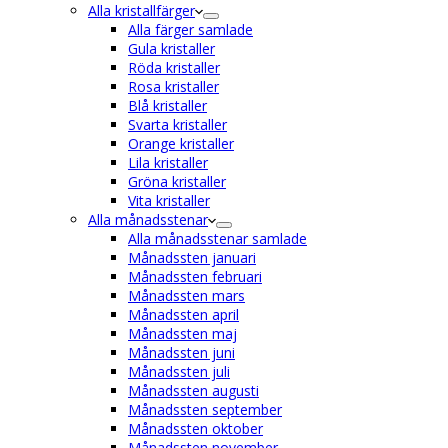
Alla kristallfärger
Alla färger samlade
Gula kristaller
Röda kristaller
Rosa kristaller
Blå kristaller
Svarta kristaller
Orange kristaller
Lila kristaller
Gröna kristaller
Vita kristaller
Alla månadsstenar
Alla månadsstenar samlade
Månadssten januari
Månadssten februari
Månadssten mars
Månadssten april
Månadssten maj
Månadssten juni
Månadssten juli
Månadssten augusti
Månadssten september
Månadssten oktober
Månadssten november