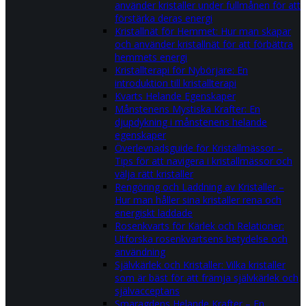
använder kristaller under fullmånen för att
förstärka deras energi
Kristallnät för Hemmet: Hur man skapar
och använder kristallnät för att förbättra
hemmets energi
Kristallterapi för Nybörjare: En
introduktion till kristallterapi
Kvarts Helande Egenskaper
Månstenens Mystiska Krafter: En
djupdykning i månstenens helande
egenskaper
Överlevnadsguide för Kristallmässor –
Tips för att navigera i kristallmässor och
välja rätt kristaller
Rengöring och Laddning av Kristaller –
Hur man håller sina kristaller rena och
energiskt laddade
Rosenkvarts för Kärlek och Relationer:
Utforska rosenkvartsens betydelse och
användning
Självkärlek och Kristaller: Vilka kristaller
som är bäst för att främja självkärlek och
självacceptans
Smaragdens Helande Krafter – En