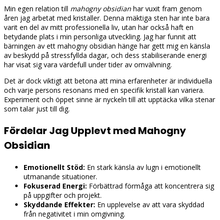
Min egen relation till
mahogny obsidian
har vuxit fram genom
åren jag arbetat med kristaller. Denna mäktiga sten har inte bara
varit en del av mitt professionella liv, utan har också haft en
betydande plats i min personliga utveckling. Jag har funnit att
bärningen av ett mahogny obsidian hänge har gett mig en känsla
av beskydd på stressfyllda dagar, och dess stabiliserande energi
har visat sig vara värdefull under tider av omvälvning.
Det är dock viktigt att betona att mina erfarenheter är individuella
och varje persons resonans med en specifik kristall kan variera.
Experiment och öppet sinne är nyckeln till att upptäcka vilka stenar
som talar just till dig.
Fördelar Jag Upplevt med Mahogny
Obsidian
Emotionellt Stöd:
En stark känsla av lugn i emotionellt
utmanande situationer.
Fokuserad Energi:
Förbättrad förmåga att koncentrera sig
på uppgifter och projekt.
Skyddande Effekter:
En upplevelse av att vara skyddad
från negativitet i min omgivning.