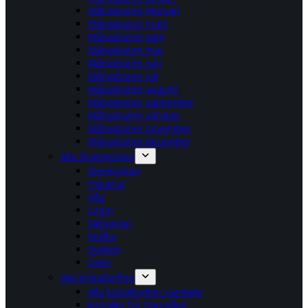
Månadssten februari
Månadssten mars
Månadssten april
Månadssten maj
Månadssten juni
Månadssten juli
Månadssten augusti
Månadssten september
Månadssten oktober
Månadssten november
Månadssten december
Alla Stjärntecken
Stenbocken
Fiskarna
Våg
Lejon
Vattuman
Kräfta
Skytten
Oxen
Alla kristallsyften
Alla kristallsyften samlade
kristaller för framgång