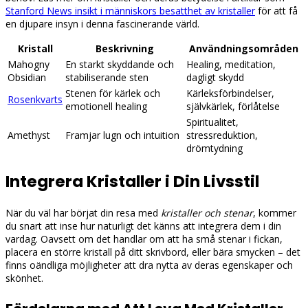
Stanford News insikt i människors besatthet av kristaller
för att få
en djupare insyn i denna fascinerande värld.
Kristall
Beskrivning
Användningsområden
Mahogny
En starkt skyddande och
Healing, meditation,
Obsidian
stabiliserande sten
dagligt skydd
Stenen för kärlek och
Kärleksförbindelser,
Rosenkvarts
emotionell healing
självkärlek, förlåtelse
Spiritualitet,
Amethyst
Framjar lugn och intuition
stressreduktion,
drömtydning
Integrera Kristaller i Din Livsstil
När du väl har börjat din resa med
kristaller och stenar
, kommer
du snart att inse hur naturligt det känns att integrera dem i din
vardag. Oavsett om det handlar om att ha små stenar i fickan,
placera en större kristall på ditt skrivbord, eller bära smycken – det
finns oändliga möjligheter att dra nytta av deras egenskaper och
skönhet.