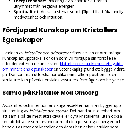
Energi renande:
Placering av stenar för att rensa
utrymmet från negativa energier.
Spiritualitet:
Att välja stenar som hjälper till att öka andlig
medvetenhet och intuition.
Fördjupad Kunskap om Kristallers
Egenskaper
I världen av
kristaller och ädelstenar
finns det en enorm mängd
kunskap att upptäcka. För den som vill fördjupa sin förståelse
erbjuder externa resurser som
Naturhistoriska riksmuseets guide
om mineralens egenskaper
en vetenskaplig grund att bygga vidare
på. Där kan man utforska hur olika mineralkompositioner och
strukturer kan påverka enskilda kristallers förmågor och betydelse.
Samla på Kristaller Med Omsorg
Aktsamhet och intention är viktiga aspekter när man bygger upp
sin samling av
kristaller och stenar
. Det handlar inte enbart om
att samla på de mest attraktiva eller dyra kristallerna, utan också
om att hitta de som resonerar med dina personliga energier och
behov. Läs mer om kristaller och deras betydelse i artiklar som