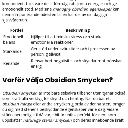
komponent, tack vare dess förmåga att jorda energier och ge
emotionellt stöd. Med sina
mahogny obsidian egenskaper
kan
denna imponerande ädelsten bli en kär del av din dagliga
självvårdrutin.
Fördel
Beskrivning
Emotionell
Hjälper till att minska stress och starka
balans
emotionella reaktioner
Ger stöd under svåra tider och i processen av
Stärkande
personlig tillväxt
Rensar bort negativitet och skyddar mot oönskad
Renande
energi
Varför Välja Obsidian Smycken?
Obsidian smycken
är inte bara stilsäkra tillbehör utan tjänar också
som kraftfulla verktyg för skydd och healing. När du bär ett
obsidian hänge
eller andra smycken gjorda av denna sten, omger
du dig med stenens beskyddande egenskaper varje dag. Vidare
stärks personlig stil då varje bit är unik – perfekt för dem som
uppskattar
naturliga stenar smycken
och deras inneboende kraft.