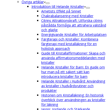
Övriga artiklar
Introduktion till Helande Kristaller
Ametists Effekt på Sinnet
Chakrabalansering med Kristaller
Citrins Attraktionskraft: Utforska citrins
påstådda förmåga att attrahera välstånd
och glädje
Energigivande Kristaller för Arbetsplatsen
Färgterapi och Kristaller: Kombinera
färgterapi med kristalläkning för en
holistisk approach
Guide till Kristallaffirmationer: Skapa och
använda affirmationsmeddelanden med
kristaller
Helande Kristaller för Barn: En guide om
hur man på ett säkert sätt kan
introducera kristaller för barn
Helande Kristaller i Hudvård: Användning
av kristaller i hudvårdsrutiner och
produkter
Historien om Kristalläkning: En historisk
överblick över användningen av kristaller
för läkning
Jaspis: Jordande och Stärkande