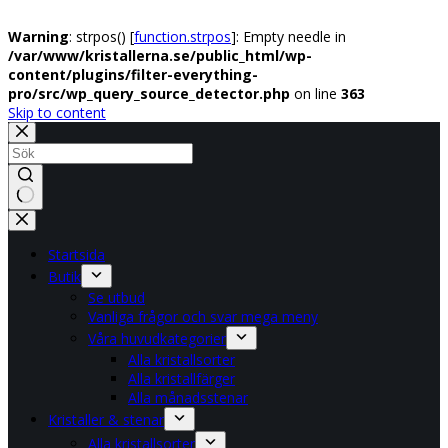
Warning
: strpos() [
function.strpos
]: Empty needle in
/var/www/kristallerna.se/public_html/wp-
content/plugins/filter-everything-
pro/src/wp_query_source_detector.php
on line
363
Skip to content
No
results
Startsida
Butik
Se utbud
Vanliga frågor och svar mega meny
Våra huvudkategorier
Alla kristallsorter
Alla kristallfärger
Alla månadsstenar
Kristaller & stenar
Alla kristallsorter