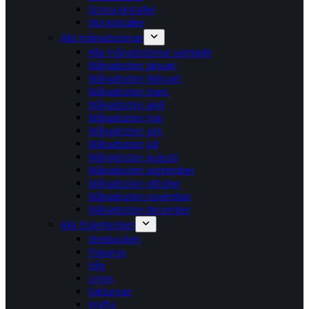
Gröna kristaller
Vita kristaller
Alla månadsstenar
Alla månadsstenar samlade
Månadssten januari
Månadssten februari
Månadssten mars
Månadssten april
Månadssten maj
Månadssten juni
Månadssten juli
Månadssten augusti
Månadssten september
Månadssten oktober
Månadssten november
Månadssten december
Alla Stjärntecken
Stenbocken
Fiskarna
Våg
Lejon
Vattuman
Kräfta