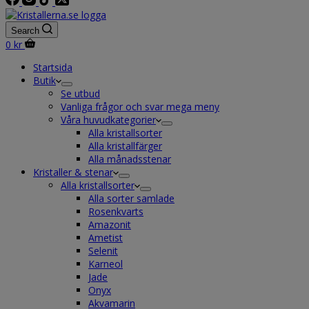
Search
Shopping
0
kr
cart
Startsida
Butik
Se utbud
Vanliga frågor och svar mega meny
Våra huvudkategorier
Alla kristallsorter
Alla kristallfärger
Alla månadsstenar
Kristaller & stenar
Alla kristallsorter
Alla sorter samlade
Rosenkvarts
Amazonit
Ametist
Selenit
Karneol
Jade
Onyx
Akvamarin