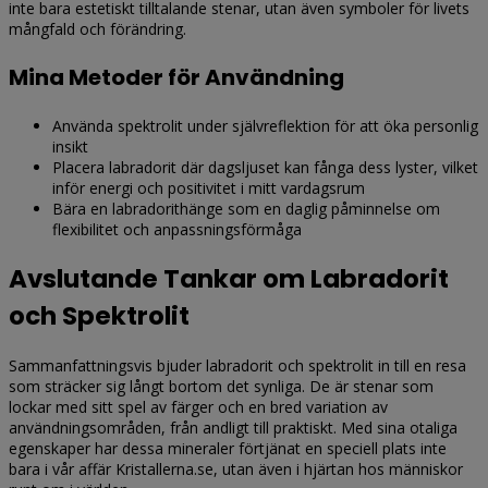
inte bara estetiskt tilltalande stenar, utan även symboler för livets
mångfald och förändring.
Mina Metoder för Användning
Använda spektrolit under självreflektion för att öka personlig
insikt
Placera labradorit där dagsljuset kan fånga dess lyster, vilket
inför energi och positivitet i mitt vardagsrum
Bära en labradorithänge som en daglig påminnelse om
flexibilitet och anpassningsförmåga
Avslutande Tankar om Labradorit
och Spektrolit
Sammanfattningsvis bjuder labradorit och spektrolit in till en resa
som sträcker sig långt bortom det synliga. De är stenar som
lockar med sitt spel av färger och en bred variation av
användningsområden, från andligt till praktiskt. Med sina otaliga
egenskaper har dessa mineraler förtjänat en speciell plats inte
bara i vår affär Kristallerna.se, utan även i hjärtan hos människor