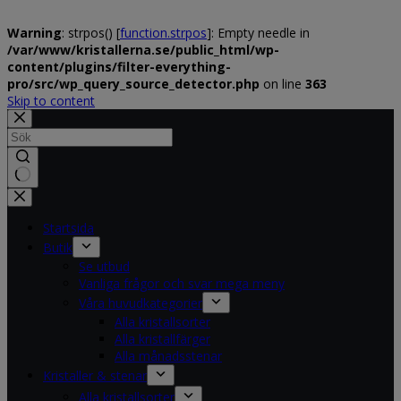
Warning
: strpos() [
function.strpos
]: Empty needle in
/var/www/kristallerna.se/public_html/wp-
content/plugins/filter-everything-
pro/src/wp_query_source_detector.php
on line
363
Skip to content
No
results
Startsida
Butik
Se utbud
Vanliga frågor och svar mega meny
Våra huvudkategorier
Alla kristallsorter
Alla kristallfärger
Alla månadsstenar
Kristaller & stenar
Alla kristallsorter