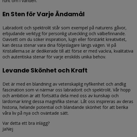
runt om i världen.
En Sten för Varje Ändamål
Labradorit och spektrolit står som exempel på naturens gåvor,
erbjudande verktyg för personlig utveckling och välbefinnande.
Oavsett om du söker inspiration, lugn eller förstärkt kreativitet,
kan dessa stenar vara dina följeslagare längs vägen. Vi på
Kristallerna.se är dedikerade till att förse er med vackra, kvalitativa
och autentiska stenar för varje enskilds unika behov.
Levande Skönhet och Kraft
Det är med en blandning av vetenskaplig nyfikenhet och andlig
fascination som vi närmar oss labradorit och spektrolit. Vår hopp
och ambition är att fortsätta dela med oss av kunskap och
lärdomar kring dessa magnifika stenar. Låt oss inspireras av deras
historia, helande potential och bländande skönhet för att berika
våra liv på nya och oväntade sätt.
Var detta ett bra inlägg?
Ja
Nej