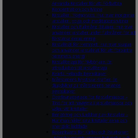
Använda Kristaller för att Förbättra
Koncentration och Minne
Kristaller i Yogapraxis: Hur man integrerar
kristaller i yoga och meditationsrutiner
Kristaller och Fullmåne Ritualer: Hur man
använder kristaller under fullmånen för att
förstärka deras energi
Kristallnät för Hemmet: Hur man skapar
och använder kristallnät för att förbättra
hemmets energi
Kristallterapi för Nybörjare: En
introduktion till kristallterapi
Kvarts Helande Egenskaper
Månstenens Mystiska Krafter: En
djupdykning i månstenens helande
egenskaper
Överlevnadsguide för Kristallmässor –
Tips för att navigera i kristallmässor och
välja rätt kristaller
Rengöring och Laddning av Kristaller –
Hur man håller sina kristaller rena och
energiskt laddade
Rosenkvarts för Kärlek och Relationer:
Utforska rosenkvartsens betydelse och