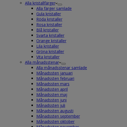
Alla kristallfärger
Alla färger samlade
Gula kristaller
Röda kristaller
Rosa kristaller
Blå kristaller
Svarta kristaller
Orange kristaller
Lila kristaller
Gröna kristaller
Vita kristaller
Alla månadsstenar
Alla månadsstenar samlade
Månadssten januari
Månadssten februari
Månadssten mars
Månadssten april
Månadssten maj
Månadssten juni
Månadssten juli
Månadssten augusti
Månadssten september
Månadssten oktober
Månadssten november