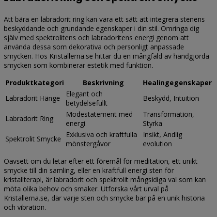
Att bära en labradorit ring kan vara ett sätt att integrera stenens
beskyddande och grundande egenskaper i din stil. Omringa dig
själv med spektrolitens och labradoritens energi genom att
använda dessa som dekorativa och personligt anpassade
smycken. Hos Kristallerna.se hittar du en mångfald av handgjorda
smycken som kombinerar estetik med funktion.
Produktkategori
Beskrivning
Healingegenskaper
Elegant och
Labradorit Hänge
Beskydd, Intuition
betydelsefullt
Modestatement med
Transformation,
Labradorit Ring
energi
Styrka
Exklusiva och kraftfulla
Insikt, Andlig
Spektrolit Smycke
mönstergåvor
evolution
Oavsett om du letar efter ett föremål för meditation, ett unikt
smycke till din samling, eller en kraftfull energi sten för
kristallterapi, är labradorit och spektrolit mångsidiga val som kan
möta olika behov och smaker. Utforska vårt urval på
Kristallerna.se, där varje sten och smycke bär på en unik historia
och vibration.