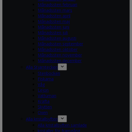
Månadssten februari
Månadssten mars
Månadssten april
Månadssten maj
Månadssten juni
Månadssten juli
Månadssten augusti
Månadssten september
Månadssten oktober
Månadssten november
Månadssten december
Alla Stjärntecken
Stenbocken
Fiskarna
Våg
Lejon
Vattuman
Kräfta
Skytten
Oxen
Alla kristallsyften
Alla kristallsyften samlade
kristaller för framgång