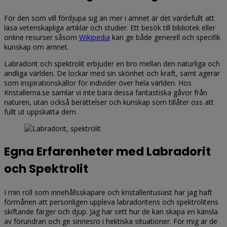
För den som vill fördjupa sig än mer i ämnet är det värdefullt att
läsa vetenskapliga artiklar och studier. Ett besök till bibliotek eller
online resurser såsom
Wikipedia
kan ge både generell och specifik
kunskap om ämnet.
Labradorit och spektrolit erbjuder en bro mellan den naturliga och
andliga världen. De lockar med sin skönhet och kraft, samt agerar
som inspirationskällor för individer över hela världen. Hos
Kristallerna.se samlar vi inte bara dessa fantastiska gåvor från
naturen, utan också berättelser och kunskap som tillåter oss att
fullt ut uppskatta dem.
Egna Erfarenheter med Labradorit
och Spektrolit
I min roll som innehållsskapare och kristallentusiast har jag haft
förmånen att personligen uppleva labradoritens och spektrolitens
skiftande färger och djup. Jag har sett hur de kan skapa en känsla
av förundran och ge sinnesro i hektiska situationer. För mig är de