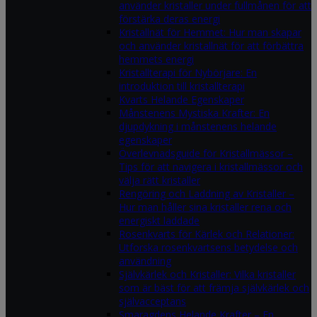
använder kristaller under fullmånen för att
förstärka deras energi
Kristallnät för Hemmet: Hur man skapar
och använder kristallnät för att förbättra
hemmets energi
Kristallterapi för Nybörjare: En
introduktion till kristallterapi
Kvarts Helande Egenskaper
Månstenens Mystiska Krafter: En
djupdykning i månstenens helande
egenskaper
Överlevnadsguide för Kristallmässor –
Tips för att navigera i kristallmässor och
välja rätt kristaller
Rengöring och Laddning av Kristaller –
Hur man håller sina kristaller rena och
energiskt laddade
Rosenkvarts för Kärlek och Relationer:
Utforska rosenkvartsens betydelse och
användning
Självkärlek och Kristaller: Vilka kristaller
som är bäst för att främja självkärlek och
självacceptans
Smaragdens Helande Krafter – En