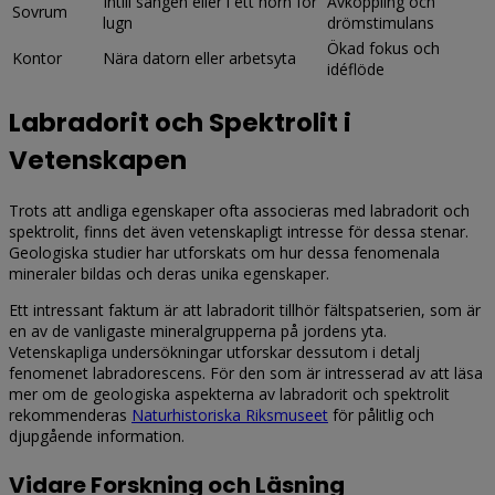
Intill sängen eller i ett hörn för
Avkoppling och
Sovrum
lugn
drömstimulans
Ökad fokus och
Kontor
Nära datorn eller arbetsyta
idéflöde
Labradorit och Spektrolit i
Vetenskapen
Trots att andliga egenskaper ofta associeras med labradorit och
spektrolit, finns det även vetenskapligt intresse för dessa stenar.
Geologiska studier har utforskats om hur dessa fenomenala
mineraler bildas och deras unika egenskaper.
Ett intressant faktum är att labradorit tillhör fältspatserien, som är
en av de vanligaste mineralgrupperna på jordens yta.
Vetenskapliga undersökningar utforskar dessutom i detalj
fenomenet labradorescens. För den som är intresserad av att läsa
mer om de geologiska aspekterna av labradorit och spektrolit
rekommenderas
Naturhistoriska Riksmuseet
för pålitlig och
djupgående information.
Vidare Forskning och Läsning