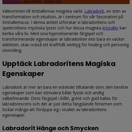
Startsida
Labradorit, spektrolit
Välkommen till Kristallernas magiska värld.
Labradorit
, en sten av
transformation och intuition, är i centrum för vår fascination på
Kristallerna.se. I denna artikel utforskar vi labradoritens och
spektrolitens mystiska lyster och hur dessa magiska
kristaller
kan
berika våra liv. Med sina hypnotiserande färgspel och
transformerande egenskaper är labradoriten inte bara en vacker
ädelsten, utan också ett kraftfullt verktyg för healing och personlig
utveckling.
Upptäck Labradoritens Magiska
Egenskaper
Labradorit är mer än bara en estetiskt tilltalande sten; den besitter
egenskaper som kan stimulera både fysisk och andlig
välbefinnande. Dess färgspel i blått, grönt och guld kallas för
labradorescens och det är just detta fängslande fenomen som
lockar många att fördjupa sig i studiet av labradoritens
egenskaper.
Labradorit Hänge och Smycken