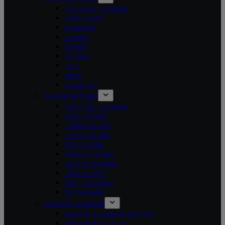
Alla sorter samlade
Rosenkvarts
Amazonit
Ametist
Selenit
Karneol
Jade
Onyx
Akvamarin
Alla kristallfärger
Alla färger samlade
Gula kristaller
Röda kristaller
Rosa kristaller
Blå kristaller
Svarta kristaller
Orange kristaller
Lila kristaller
Gröna kristaller
Vita kristaller
Alla månadsstenar
Alla månadsstenar samlade
Månadssten januari