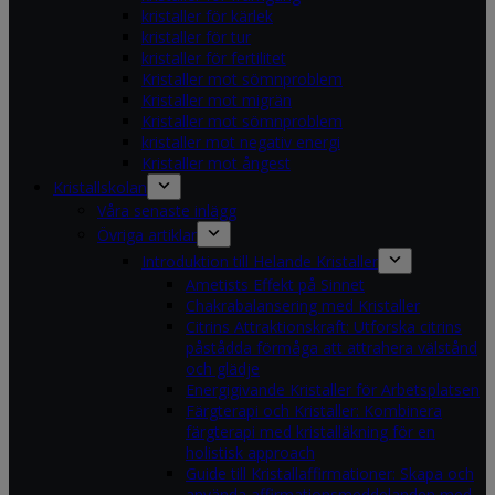
kristaller för kärlek
kristaller för tur
kristaller för fertilitet
Kristaller mot sömnproblem
Kristaller mot migrän
Kristaller mot sömnproblem
kristaller mot negativ energi
Kristaller mot ångest
Kristallskolan
Våra senaste inlägg
Övriga artiklar
Introduktion till Helande Kristaller
Ametists Effekt på Sinnet
Chakrabalansering med Kristaller
Citrins Attraktionskraft: Utforska citrins
påstådda förmåga att attrahera välstånd
och glädje
Energigivande Kristaller för Arbetsplatsen
Färgterapi och Kristaller: Kombinera
färgterapi med kristalläkning för en
holistisk approach
Guide till Kristallaffirmationer: Skapa och
använda affirmationsmeddelanden med