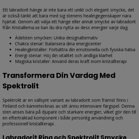
Ett labradorit hänge är inte bara ett unikt och elegant smycke, det
är också tänkt att bära med sig stenens healingegenskaper nära
hjärtat. Genom att välja ett hänge eller annat smycke av labradorit
från Kristallerna.se kan du dra nytta av dess energier varje dag.
Ädelsten smycken: Unika designalternativ
Chakra stenar: Balansera dina energicenter
Healingkristaller: Förbättra din emotionella och fysiska hälsa
Energi stenar: Höj din vitalitet och andliga klarhet
Magiska kristaller: Använd deras kraft inom kristallterapi
Transformera Din Vardag Med
Spektrolit
Spektrolit är en sällsynt variant av labradorit som främst finns i
Finland och kännetecknas av sitt ännu intensivare färgspel. Denna
sten anses bära på djupare och starkare energier, vilket gör den till
en eftertraktad komponent i både personlig användning och
professionell kristallterapi.
Labradorit Ring och Spektrolit Smycke