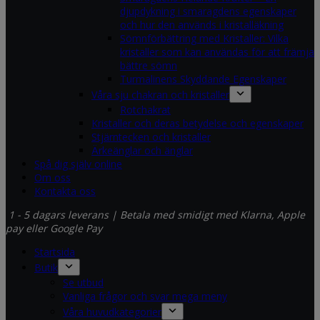
djupdykning i smaragdens egenskaper
och hur den används i kristalläkning
Sömnförbättring med Kristaller: Vilka
kristaller som kan användas för att främja
bättre sömn
Turmalinens Skyddande Egenskaper
Våra sju chakran och kristaller
Rotchakrat
Kristaller och deras betydelse och egenskaper
Stjärntecken och kristaller
Ärkeänglar och änglar
Spå dig själv online
Om oss
Kontakta oss
1 - 5 dagars leverans | Betala med smidigt med Klarna, Apple
pay eller Google Pay
Startsida
Butik
Se utbud
Vanliga frågor och svar mega meny
Våra huvudkategorier