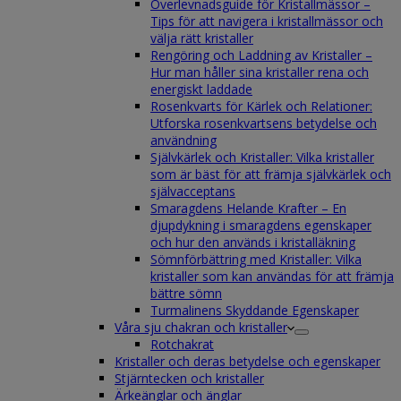
Överlevnadsguide för Kristallmässor –
Tips för att navigera i kristallmässor och
välja rätt kristaller
Rengöring och Laddning av Kristaller –
Hur man håller sina kristaller rena och
energiskt laddade
Rosenkvarts för Kärlek och Relationer:
Utforska rosenkvartsens betydelse och
användning
Självkärlek och Kristaller: Vilka kristaller
som är bäst för att främja självkärlek och
självacceptans
Smaragdens Helande Krafter – En
djupdykning i smaragdens egenskaper
och hur den används i kristalläkning
Sömnförbättring med Kristaller: Vilka
kristaller som kan användas för att främja
bättre sömn
Turmalinens Skyddande Egenskaper
Våra sju chakran och kristaller
Rotchakrat
Kristaller och deras betydelse och egenskaper
Stjärntecken och kristaller
Ärkeänglar och änglar