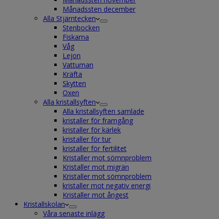
Månadssten december
Alla Stjärntecken
Stenbocken
Fiskarna
Våg
Lejon
Vattuman
Kräfta
Skytten
Oxen
Alla kristallsyften
Alla kristallsyften samlade
kristaller för framgång
kristaller för kärlek
kristaller för tur
kristaller för fertilitet
Kristaller mot sömnproblem
Kristaller mot migrän
Kristaller mot sömnproblem
kristaller mot negativ energi
Kristaller mot ångest
Kristallskolan
Våra senaste inlägg