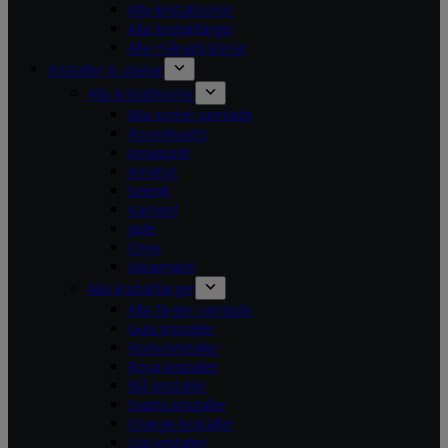
Alla kristallsorter
Alla kristallfärger
Alla månadsstenar
Kristaller & stenar
Alla kristallsorter
Alla sorter samlade
Rosenkvarts
Amazonit
Ametist
Selenit
Karneol
Jade
Onyx
Akvamarin
Alla kristallfärger
Alla färger samlade
Gula kristaller
Röda kristaller
Rosa kristaller
Blå kristaller
Svarta kristaller
Orange kristaller
Lila kristaller