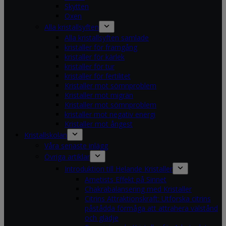
Skytten
Oxen
Alla kristallsyften
Alla kristallsyften samlade
kristaller för framgång
kristaller för kärlek
kristaller för tur
kristaller för fertilitet
Kristaller mot sömnproblem
Kristaller mot migrän
Kristaller mot sömnproblem
kristaller mot negativ energi
Kristaller mot ångest
Kristallskolan
Våra senaste inlägg
Övriga artiklar
Introduktion till Helande Kristaller
Ametists Effekt på Sinnet
Chakrabalansering med Kristaller
Citrins Attraktionskraft: Utforska citrins
påstådda förmåga att attrahera välstånd
och glädje