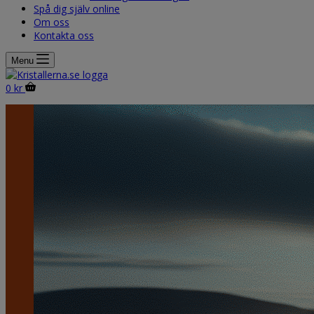
Spå dig själv online
Om oss
Kontakta oss
Menu
Shopping
0
kr
cart