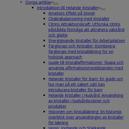
Övriga artiklar
Introduktion till Helande Kristaller
Ametists Effekt på Sinnet
Chakrabalansering med Kristaller
Citrins Attraktionskraft: Utforska citrins
påstådda förmåga att attrahera välstånd
och glädje
Energigivande Kristaller för Arbetsplatsen
Färgterapi och Kristaller: Kombinera
färgterapi med kristalläkning för en
holistisk approach
Guide till Kristallaffirmationer: Skapa och
använda affirmationsmeddelanden med
kristaller
Helande Kristaller för Barn: En guide om
hur man på ett säkert sätt kan
introducera kristaller för barn
Helande Kristaller i Hudvård: Användning
av kristaller i hudvårdsrutiner och
produkter
Historien om Kristalläkning: En historisk
överblick över användningen av kristaller
för läkning
Jaspis: Jordande och Stärkande