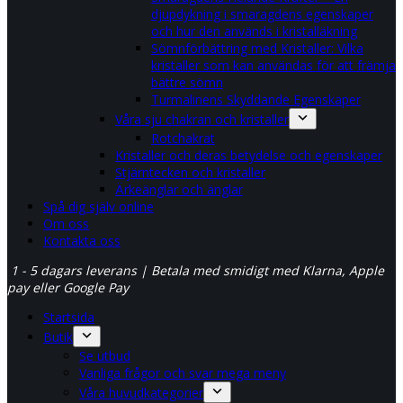
djupdykning i smaragdens egenskaper
och hur den används i kristalläkning
Sömnförbättring med Kristaller: Vilka
kristaller som kan användas för att främja
bättre sömn
Turmalinens Skyddande Egenskaper
Våra sju chakran och kristaller
Rotchakrat
Kristaller och deras betydelse och egenskaper
Stjärntecken och kristaller
Ärkeänglar och änglar
Spå dig själv online
Om oss
Kontakta oss
1 - 5 dagars leverans | Betala med smidigt med Klarna, Apple
pay eller Google Pay
Startsida
Butik
Se utbud
Vanliga frågor och svar mega meny
Våra huvudkategorier