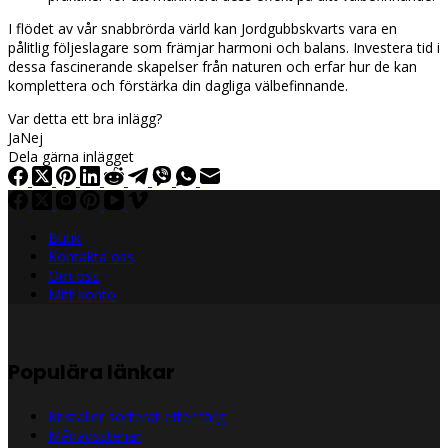
I flödet av vår snabbrörda värld kan Jordgubbskvarts vara en
pålitlig följeslagare som främjar harmoni och balans. Investera tid i
dessa fascinerande skapelser från naturen och erfar hur de kan
komplettera och förstärka din dagliga välbefinnande.
Var detta ett bra inlägg?
Ja
Nej
Dela gärna inlägget
Butik
Kontakta oss
Om oss
Mitt konto
Populära länkar
Kristaller sorterat efter färg
Månadsstenar