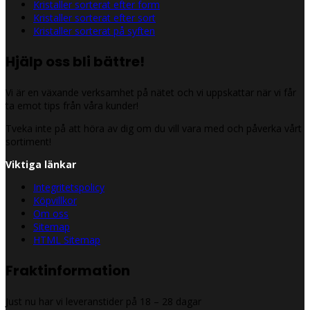
Kristaller sorterat efter form
Kristaller sorterat efter sort
Kristaller sorterat på syften
Hjälp oss bli bättre!
Vi är en växande verksamhet på nätet och vi uppskattar när vi får
ta emot tips från våra kunder!
Tveka inte på att höra av dig om du vill vara med och påverka vårt
sortiment!
Viktiga länkar
Integritetspolicy
Köpvillkor
Om oss
Sitemap
HTML Sitemap
Fraktinformation
Just nu har vi leveranstider på 18 – 28 dagar