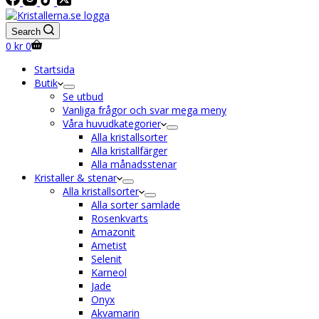
Search
Shopping
0
kr
0
cart
Startsida
Butik
Se utbud
Vanliga frågor och svar mega meny
Våra huvudkategorier
Alla kristallsorter
Alla kristallfärger
Alla månadsstenar
Kristaller & stenar
Alla kristallsorter
Alla sorter samlade
Rosenkvarts
Amazonit
Ametist
Selenit
Karneol
Jade
Onyx
Akvamarin