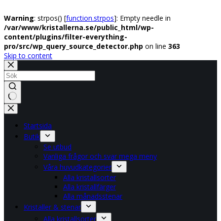
Warning
: strpos() [
function.strpos
]: Empty needle in
/var/www/kristallerna.se/public_html/wp-
content/plugins/filter-everything-
pro/src/wp_query_source_detector.php
on line
363
Skip to content
No
results
Startsida
Butik
Se utbud
Vanliga frågor och svar mega meny
Våra huvudkategorier
Alla kristallsorter
Alla kristallfärger
Alla månadsstenar
Kristaller & stenar
Alla kristallsorter