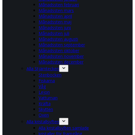
Månadssten februari
Månadssten mars
Månadssten april
Månadssten maj
Månadssten juni
Månadssten juli
Månadssten augusti
Månadssten september
Månadssten oktober
Månadssten november
Månadssten december
Alla Stjärntecken
Stenbocken
Fiskarna
Våg
Lejon
Vattuman
Kräfta
Skytten
Oxen
Alla kristallsyften
Alla kristallsyften samlade
kristaller för framgång