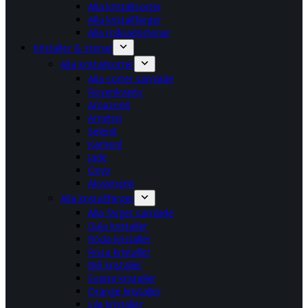
Alla kristallsorter
Alla kristallfärger
Alla månadsstenar
Kristaller & stenar
Alla kristallsorter
Alla sorter samlade
Rosenkvarts
Amazonit
Ametist
Selenit
Karneol
Jade
Onyx
Akvamarin
Alla kristallfärger
Alla färger samlade
Gula kristaller
Röda kristaller
Rosa kristaller
Blå kristaller
Svarta kristaller
Orange kristaller
Lila kristaller