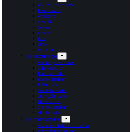
Alla sorter samlade
Rosenkvarts
Amazonit
Ametist
Selenit
Karneol
Jade
Onyx
Akvamarin
Alla kristallfärger
Alla färger samlade
Gula kristaller
Röda kristaller
Rosa kristaller
Blå kristaller
Svarta kristaller
Orange kristaller
Lila kristaller
Gröna kristaller
Vita kristaller
Alla månadsstenar
Alla månadsstenar samlade
Månadssten januari