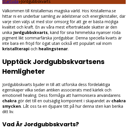
Startsida
Jordgubbskvarts
Välkommen till Kristallernas magiska värld. Hos Kristallerna.se
hittar ni en underbar samling av ädelstenar och energikristaller, där
varje sten väljs ut med stor omsorg för att ge er bästa möjliga
kvalitet och kraft. En av våra mest eftertraktade skatter är den
unika
Jordgubbskvarts
, känd för sina himmelska nyanser röda
pigment likt sommarfärska jordgubbar. Denna speciella kvarts är
inte bara en fröjd för ögat utan också ett populärt val inom
kristallterapi
och
healingstenar
.
Upptäck Jordgubbskvartsens
Hemligheter
Jordgubbskvarts bjuder in till att utforska dess fördelaktiga
egenskaper vilka sedan antiken associerats med kärlek och
emotionell healing. Dess förmåga att harmonisera användarens
chakra
gör det till en outsäglig komponent i skapandet av
chakra
smycken
. Låt oss ta en djupare titt på hur denna sten kan berika
ditt liv.
Vad Är Jordgubbskvarts?