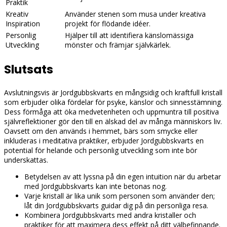
Praktik
Kreativ
Använder stenen som musa under kreativa
Inspiration
projekt för flödande idéer.
Personlig
Hjälper till att identifiera känslomässiga
Utveckling
mönster och främjar självkärlek.
Slutsats
Avslutningsvis är Jordgubbskvarts en mångsidig och kraftfull kristall
som erbjuder olika fördelar för psyke, känslor och sinnesstämning.
Dess förmåga att öka medvetenheten och uppmuntra till positiva
självreflektioner gör den till en älskad del av många människors liv.
Oavsett om den används i hemmet, bärs som smycke eller
inkluderas i meditativa praktiker, erbjuder Jordgubbskvarts en
potential för helande och personlig utveckling som inte bör
underskattas.
Betydelsen av att lyssna på din egen intuition när du arbetar
med Jordgubbskvarts kan inte betonas nog.
Varje kristall är lika unik som personen som använder den;
låt din Jordgubbskvarts guidar dig på din personliga resa.
Kombinera Jordgubbskvarts med andra kristaller och
praktiker för att maximera dess effekt på ditt välbefinnande.