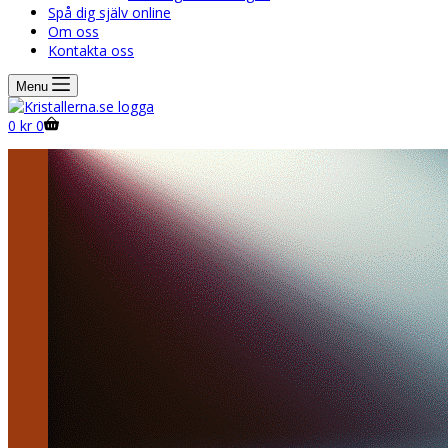
Spå dig själv online
Om oss
Kontakta oss
Menu
Shopping
0
kr
0
cart