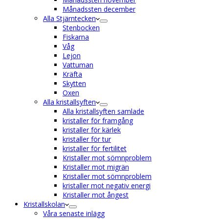
Månadssten december
Alla Stjärntecken
Stenbocken
Fiskarna
Våg
Lejon
Vattuman
Kräfta
Skytten
Oxen
Alla kristallsyften
Alla kristallsyften samlade
kristaller för framgång
kristaller för kärlek
kristaller för tur
kristaller för fertilitet
Kristaller mot sömnproblem
Kristaller mot migrän
Kristaller mot sömnproblem
kristaller mot negativ energi
Kristaller mot ångest
Kristallskolan
Våra senaste inlägg