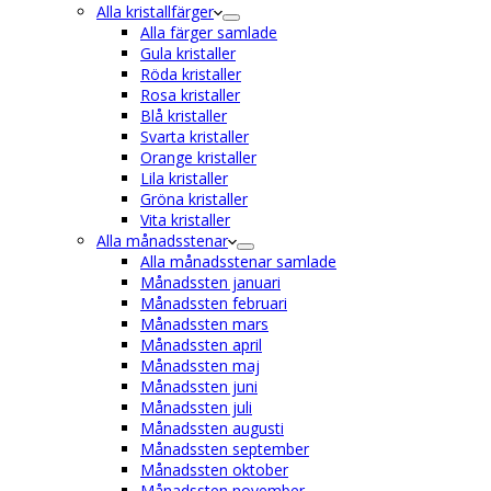
Alla kristallfärger
Alla färger samlade
Gula kristaller
Röda kristaller
Rosa kristaller
Blå kristaller
Svarta kristaller
Orange kristaller
Lila kristaller
Gröna kristaller
Vita kristaller
Alla månadsstenar
Alla månadsstenar samlade
Månadssten januari
Månadssten februari
Månadssten mars
Månadssten april
Månadssten maj
Månadssten juni
Månadssten juli
Månadssten augusti
Månadssten september
Månadssten oktober
Månadssten november