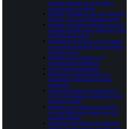
Använda Kristaller för att Förbättra
Koncentration och Minne
Kristaller i Yogapraxis: Hur man integrerar
kristaller i yoga och meditationsrutiner
Kristaller och Fullmåne Ritualer: Hur man
använder kristaller under fullmånen för att
förstärka deras energi
Kristallnät för Hemmet: Hur man skapar
och använder kristallnät för att förbättra
hemmets energi
Kristallterapi för Nybörjare: En
introduktion till kristallterapi
Kvarts Helande Egenskaper
Månstenens Mystiska Krafter: En
djupdykning i månstenens helande
egenskaper
Överlevnadsguide för Kristallmässor –
Tips för att navigera i kristallmässor och
välja rätt kristaller
Rengöring och Laddning av Kristaller –
Hur man håller sina kristaller rena och
energiskt laddade
Rosenkvarts för Kärlek och Relationer:
Utforska rosenkvartsens betydelse och