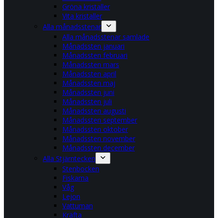
Gröna kristaller
Vita kristaller
Alla månadsstenar
Alla månadsstenar samlade
Månadssten januari
Månadssten februari
Månadssten mars
Månadssten april
Månadssten maj
Månadssten juni
Månadssten juli
Månadssten augusti
Månadssten september
Månadssten oktober
Månadssten november
Månadssten december
Alla Stjärntecken
Stenbocken
Fiskarna
Våg
Lejon
Vattuman
Kräfta