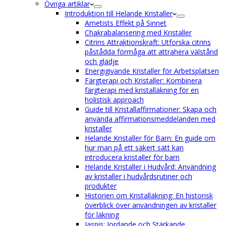
Övriga artiklar
Introduktion till Helande Kristaller
Ametists Effekt på Sinnet
Chakrabalansering med Kristaller
Citrins Attraktionskraft: Utforska citrins
påstådda förmåga att attrahera välstånd
och glädje
Energigivande Kristaller för Arbetsplatsen
Färgterapi och Kristaller: Kombinera
färgterapi med kristalläkning för en
holistisk approach
Guide till Kristallaffirmationer: Skapa och
använda affirmationsmeddelanden med
kristaller
Helande Kristaller för Barn: En guide om
hur man på ett säkert sätt kan
introducera kristaller för barn
Helande Kristaller i Hudvård: Användning
av kristaller i hudvårdsrutiner och
produkter
Historien om Kristalläkning: En historisk
överblick över användningen av kristaller
för läkning
Jaspis: Jordande och Stärkande