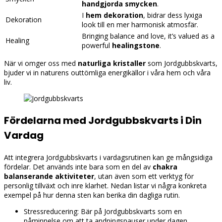
handgjorda smycken
.
I
hem dekoration
, bidrar dess lyxiga
Dekoration
look till en mer harmonisk atmosfär.
Bringing balance and love, it’s valued as a
Healing
powerful
healingstone
.
När vi omger oss med
naturliga kristaller
som Jordgubbskvarts,
bjuder vi in naturens outtömliga energikällor i våra hem och våra
liv.
Fördelarna med Jordgubbskvarts i Din
Vardag
Att integrera Jordgubbskvarts i vardagsrutinen kan ge mångsidiga
fördelar. Det används inte bara som en del av
chakra
balanserande aktiviteter
, utan även som ett verktyg för
personlig tillväxt och inre klarhet. Nedan listar vi några konkreta
exempel på hur denna sten kan berika din dagliga rutin.
Stressreducering: Bär på Jordgubbskvarts som en
påminnelse om att ta andningspauser under dagen.