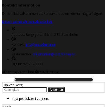
Kontakt information
Du är alltid välkommen att kontakta oss om du har några frågor!
Besök gärna vår kontaktsida här!
Address:
Bergsgatan 59, 112 31 Stockholm
Kontakt:
info@kristallerna.se
Reklamation:
reklamation@kristallerna.se
Org nr:
921202-XXXX
Alla rättigheter tillhör ©kristallerna.se
0
Din varukorg
Ansök på
Inga produkter i vagnen.