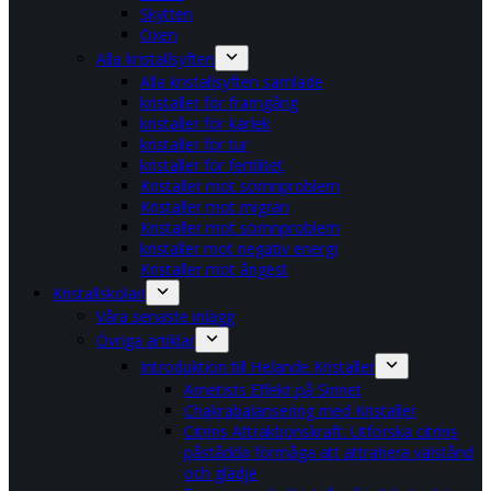
Skytten
Oxen
Alla kristallsyften
Alla kristallsyften samlade
kristaller för framgång
kristaller för kärlek
kristaller för tur
kristaller för fertilitet
Kristaller mot sömnproblem
Kristaller mot migrän
Kristaller mot sömnproblem
kristaller mot negativ energi
Kristaller mot ångest
Kristallskolan
Våra senaste inlägg
Övriga artiklar
Introduktion till Helande Kristaller
Ametists Effekt på Sinnet
Chakrabalansering med Kristaller
Citrins Attraktionskraft: Utforska citrins
påstådda förmåga att attrahera välstånd
och glädje