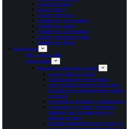
kristaller för kärlek
kristaller för tur
kristaller för fertilitet
Kristaller mot sömnproblem
Kristaller mot migrän
Kristaller mot sömnproblem
kristaller mot negativ energi
Kristaller mot ångest
Kristallskolan
Våra senaste inlägg
Övriga artiklar
Introduktion till Helande Kristaller
Ametists Effekt på Sinnet
Chakrabalansering med Kristaller
Citrins Attraktionskraft: Utforska citrins
påstådda förmåga att attrahera välstånd
och glädje
Energigivande Kristaller för Arbetsplatsen
Färgterapi och Kristaller: Kombinera
färgterapi med kristalläkning för en
holistisk approach
Guide till Kristallaffirmationer: Skapa och
använda affirmationsmeddelanden med