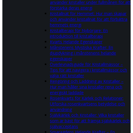
använder kristaller under fullmånen för att
förstärka deras energi
Kristallnät för Hemmet: Hur man skapar
och använder kristallnät för att förbättra
hemmets energi
Kristallterapi för Nybörjare: En
introduktion till kristallterapi
Kvarts Helande Egenskaper
Månstenens Mystiska Krafter: En
djupdykning i månstenens helande
egenskaper
Överlevnadsguide för Kristallmässor –
Tips för att navigera i kristallmässor och
välja rätt kristaller
Rengöring och Laddning av Kristaller –
Hur man håller sina kristaller rena och
energiskt laddade
Rosenkvarts för Kärlek och Relationer:
Utforska rosenkvartsens betydelse och
användning
Självkärlek och Kristaller: Vilka kristaller
som är bäst för att främja självkärlek och
självacceptans
Smaragdens Helande Krafter – En