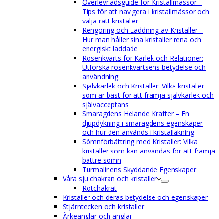
Överlevnadsguide för Kristallmässor –
Tips för att navigera i kristallmässor och
välja rätt kristaller
Rengöring och Laddning av Kristaller –
Hur man håller sina kristaller rena och
energiskt laddade
Rosenkvarts för Kärlek och Relationer:
Utforska rosenkvartsens betydelse och
användning
Självkärlek och Kristaller: Vilka kristaller
som är bäst för att främja självkärlek och
självacceptans
Smaragdens Helande Krafter – En
djupdykning i smaragdens egenskaper
och hur den används i kristalläkning
Sömnförbättring med Kristaller: Vilka
kristaller som kan användas för att främja
bättre sömn
Turmalinens Skyddande Egenskaper
Våra sju chakran och kristaller
Rotchakrat
Kristaller och deras betydelse och egenskaper
Stjärntecken och kristaller
Ärkeänglar och änglar