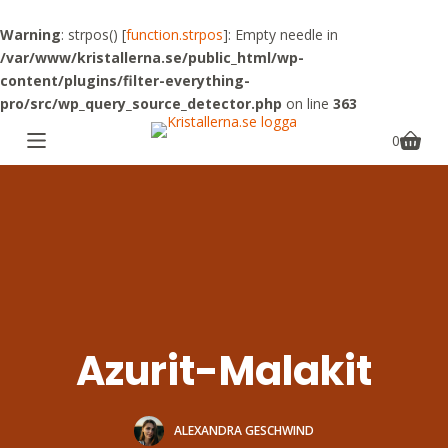
S
Warning
: strpos() [
function.strpos
]: Empty needle in
k
/var/www/kristallerna.se/public_html/wp-
i
content/plugins/filter-everything-
p
pro/src/wp_query_source_detector.php
on line
363
t
o
0
Shoppin
c
cart
o
n
t
e
n
t
Azurit-Malakit
ALEXANDRA GESCHWIND