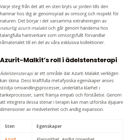
Varje steg från det att en sten bryts ur jorden tills den
hamnar hos dig är genomsyrad av omsorg och respekt för
naturen. Det börjar i det varsamma extraheringen av
naturlig azurit-malakit
och går genom händerna hos
talangfulla hantverkare som omsorgsfullt förvandlar
råmaterialet till en del av våra exklusiva kollektioner.
Azurit-Malkit’s roll i ädelstensterapi
Ädelstensterapi
är ett område där Azurit-Malakit verkligen
kan skina. Dess kraftfulla metafysiska egenskaper anses
stödja omvandlingsprocesser, underlätta klarhet i
tankeprocesser, samt främja empati och förståelse. Genom
att integrera dessa stenar i terapin kan man utforska djupare
dimensioner av medvetenhet och andlig expansion.
Sten
Egenskaper
Azurit
Klarsynthet, Andlig öppenhet