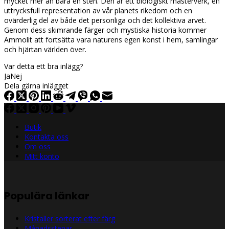
mycket mer än bara en sten. Den är ett biologiskt mästerverk, en
uttrycksfull representation av vår planets rikedom och en
ovärderlig del av både det personliga och det kollektiva arvet.
Genom dess skimrande färger och mystiska historia kommer
Ammolit att fortsätta vara naturens egen konst i hem, samlingar
och hjärtan världen över.
Var detta ett bra inlägg?
Ja
Nej
Dela gärna inlägget
Butik
Kontakta oss
Om oss
Mitt konto
Populära länkar
Kristaller sorterat efter färg
Månadsstenar