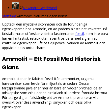
Alexandra Geschwind
Startsida
Ammolit: Naturens egen konst
Upptäck den mystiska skönheten och de förunderliga
egenskaperna hos Ammolit, en av jordens äldsta naturskatter. På
Kristallerna.se utforskar vi detta fascinerande
fossil
, som inte bara
har en fantastisk estetik utan även tros bära med sig en rad
kraftfulla egenskaper. Låt oss djupdyka i världen av Ammolit och
upptäcka dess unika charm.
Ammolit – Ett Fossil Med Historisk
Glans
Ammolit stenar är faktiskt fossil från ammoniter, urgamla
havsvarelser som levde för miljontals år sedan. Dessa
färgsprakande juveler är mer än bara en vacker prydnad; de är
tidskapslar som erbjuder en direktlänk till jordens forntida historia.
För att ge dig en fullständig bild av Ammolit, presenterar vi en
översikt över dess användning i smycken och dess olika
egenskaper.