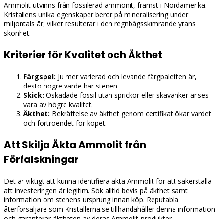
Ammolit utvinns från fossilerad ammonit, främst i Nordamerika.
Kristallens unika egenskaper beror på mineralisering under
miljontals år, vilket resulterar i den regnbågsskimrande ytans
skönhet.
Kriterier för Kvalitet och Äkthet
Färgspel:
Ju mer varierad och levande färgpaletten är,
desto högre värde har stenen.
Skick:
Oskadade fossil utan sprickor eller skavanker anses
vara av högre kvalitet.
Äkthet:
Bekräftelse av äkthet genom certifikat ökar värdet
och förtroendet för köpet.
Att Skilja Äkta Ammolit från
Förfalskningar
Det är viktigt att kunna identifiera äkta Ammolit för att säkerställa
att investeringen är legitim. Sök alltid bevis på äkthet samt
information om stenens ursprung innan köp. Reputabla
återförsäljare som Kristallerna.se tillhandahåller denna information
och garanterar äktheten av deras Ammolit-produkter.