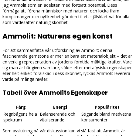
jag Ammolit som en ädelsten med fortsatt potential. Dess
förmåga att förena människor med naturen och locka fram
komplimanger och nyfikenhet gör den till ett självklart val för alla
som värdesätter naturlig skönhet.
Ammolit: Naturens egen konst
För att sammanfatta vår utforskning av Ammolit: denna
fascinerande gemstone är mer än bara ett materialobjekt – det är
en verklig representation av jordens forntida mäktiga krafter. Vare
sig man är hängiven samlare, söker efter metafysiska egenskaper
eller helt enkelt förälskad i dess skönhet, lyckas Ammolit leverera
värde på många nivåer.
Tabell över Ammolits Egenskaper
Färg
Energi
Populäritet
Regnbågens hela
Balanserande och
Stigande bland medvetna
spektrum
vitaliserande
konsumenter
Som avslutning på vår diskussion kan vi slå fast att Ammolit är