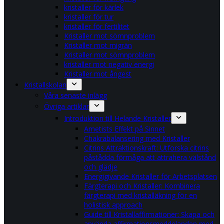
kristaller för kärlek
kristaller för tur
kristaller för fertilitet
Kristaller mot sömnproblem
Kristaller mot migrän
Kristaller mot sömnproblem
kristaller mot negativ energi
Kristaller mot ångest
Kristallskolan
Våra senaste inlägg
Övriga artiklar
Introduktion till Helande Kristaller
Ametists Effekt på Sinnet
Chakrabalansering med Kristaller
Citrins Attraktionskraft: Utforska citrins
påstådda förmåga att attrahera välstånd
och glädje
Energigivande Kristaller för Arbetsplatsen
Färgterapi och Kristaller: Kombinera
färgterapi med kristalläkning för en
holistisk approach
Guide till Kristallaffirmationer: Skapa och
använda affirmationsmeddelanden med