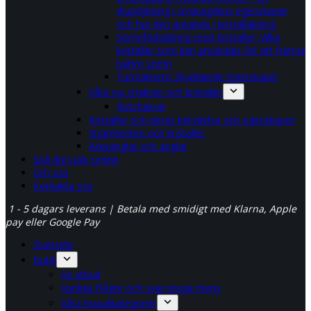
djupdykning i smaragdens egenskaper
och hur den används i kristalläkning
Sömnförbättring med Kristaller: Vilka
kristaller som kan användas för att främja
bättre sömn
Turmalinens Skyddande Egenskaper
Våra sju chakran och kristaller
Rotchakrat
Kristaller och deras betydelse och egenskaper
Stjärntecken och kristaller
Ärkeänglar och änglar
Spå dig själv online
Om oss
Kontakta oss
1 - 5 dagars leverans | Betala med smidigt med Klarna, Apple
pay eller Google Pay
Startsida
Butik
Se utbud
Vanliga frågor och svar mega meny
Våra huvudkategorier