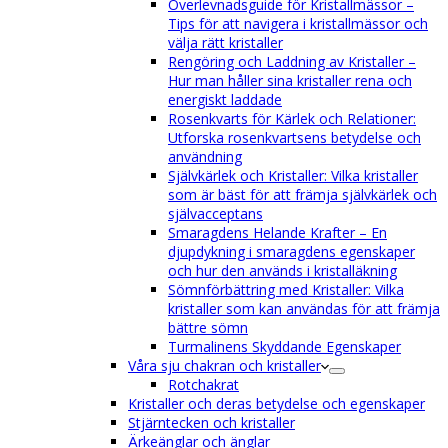
Överlevnadsguide för Kristallmässor –
Tips för att navigera i kristallmässor och
välja rätt kristaller
Rengöring och Laddning av Kristaller –
Hur man håller sina kristaller rena och
energiskt laddade
Rosenkvarts för Kärlek och Relationer:
Utforska rosenkvartsens betydelse och
användning
Självkärlek och Kristaller: Vilka kristaller
som är bäst för att främja självkärlek och
självacceptans
Smaragdens Helande Krafter – En
djupdykning i smaragdens egenskaper
och hur den används i kristalläkning
Sömnförbättring med Kristaller: Vilka
kristaller som kan användas för att främja
bättre sömn
Turmalinens Skyddande Egenskaper
Våra sju chakran och kristaller
Rotchakrat
Kristaller och deras betydelse och egenskaper
Stjärntecken och kristaller
Ärkeänglar och änglar