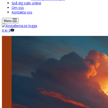
Spå dig själv online
Om oss
Kontakta oss
Menu
Shopping
0
kr
0
cart