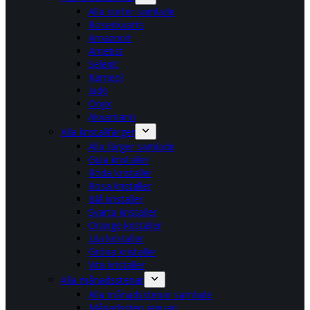
Alla sorter samlade
Rosenkvarts
Amazonit
Ametist
Selenit
Karneol
Jade
Onyx
Akvamarin
Alla kristallfärger
Alla färger samlade
Gula kristaller
Röda kristaller
Rosa kristaller
Blå kristaller
Svarta kristaller
Orange kristaller
Lila kristaller
Gröna kristaller
Vita kristaller
Alla månadsstenar
Alla månadsstenar samlade
Månadssten januari