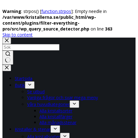
Warning
: strpos() [
function.strpos
]: Empty needle in
/var/www/kristallerna.se/public_html/wp-
content/plugins/filter-everything-
pro/src/wp_query_source_detector.php
on line
363
Skip to content
No
results
Startsida
Butik
Se utbud
Vanliga frågor och svar mega meny
Våra huvudkategorier
Alla kristallsorter
Alla kristallfärger
Alla månadsstenar
Kristaller & stenar
Alla kristallsorter