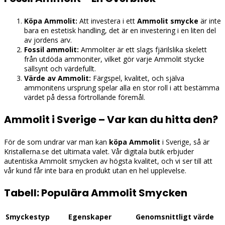
Köpa Ammolit:
Att investera i ett
Ammolit smycke
är inte
bara en estetisk handling, det är en investering i en liten del
av jordens arv.
Fossil ammolit:
Ammoliter är ett slags fjärilslika skelett
från utdöda ammoniter, vilket gör varje Ammolit stycke
sällsynt och värdefullt.
Värde av Ammolit:
Färgspel, kvalitet, och själva
ammonitens ursprung spelar alla en stor roll i att bestämma
värdet på dessa förtrollande föremål.
Ammolit i Sverige – Var kan du hitta den?
För de som undrar var man kan
köpa Ammolit
i Sverige, så är
Kristallerna.se det ultimata valet. Vår digitala butik erbjuder
autentiska Ammolit smycken av högsta kvalitet, och vi ser till att
vår kund får inte bara en produkt utan en hel upplevelse.
Tabell: Populära Ammolit Smycken
Smyckestyp
Egenskaper
Genomsnittligt värde