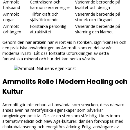
Ammolit
Centralisera och
Varierande beroende på
halsband
harmonisera energier
kvalitet och design
Ammolit
Tillför kraft och
Varierande beroende på
ringar
självförtroende
storlek och färgspel
Ammolit
Förstärka personlig
Varierande beroende på
örhängen
attraktivitet
skärning och klarhet
Genom den här artikeln har vi rört vid historiken, signifikansen och
den praktiska användningen av Ammolit som en del av vår
moderna livsstil. Låt oss fortsätta utforskningen av detta
fantastiska mineral och hur det kan berika våra liv.
Ammolits Rolle i Modern Healing och
Kultur
Ammolit går inte enbart att använda som smycken, dess närvaro
anses även ha metafysiska egenskaper som påverkar
omgivningen positivt. Det är en sten som står högt i kurs inom
alternativmedicin och New Age-kulturer, där den förknippas med
chakrabalansering och energiförstärkning. Enligt anhängare av