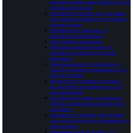
använder kristaller under fullmånen för att
förstärka deras energi
Kristallnät för Hemmet: Hur man skapar
och använder kristallnät för att förbättra
hemmets energi
Kristallterapi för Nybörjare: En
introduktion till kristallterapi
Kvarts Helande Egenskaper
Månstenens Mystiska Krafter: En
djupdykning i månstenens helande
egenskaper
Överlevnadsguide för Kristallmässor –
Tips för att navigera i kristallmässor och
välja rätt kristaller
Rengöring och Laddning av Kristaller –
Hur man håller sina kristaller rena och
energiskt laddade
Rosenkvarts för Kärlek och Relationer:
Utforska rosenkvartsens betydelse och
användning
Självkärlek och Kristaller: Vilka kristaller
som är bäst för att främja självkärlek och
självacceptans
Smaragdens Helande Krafter – En