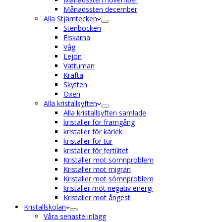
Månadssten december
Alla Stjärntecken
Stenbocken
Fiskarna
Våg
Lejon
Vattuman
Kräfta
Skytten
Oxen
Alla kristallsyften
Alla kristallsyften samlade
kristaller för framgång
kristaller för kärlek
kristaller för tur
kristaller för fertilitet
Kristaller mot sömnproblem
Kristaller mot migrän
Kristaller mot sömnproblem
kristaller mot negativ energi
Kristaller mot ångest
Kristallskolan
Våra senaste inlägg