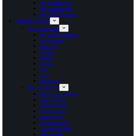
Alla kristallsorter
Alla kristallfärger
Alla månadsstenar
Kristaller & stenar
Alla kristallsorter
Alla sorter samlade
Rosenkvarts
Amazonit
Ametist
Selenit
Karneol
Jade
Onyx
Akvamarin
Alla kristallfärger
Alla färger samlade
Gula kristaller
Röda kristaller
Rosa kristaller
Blå kristaller
Svarta kristaller
Orange kristaller
Lila kristaller