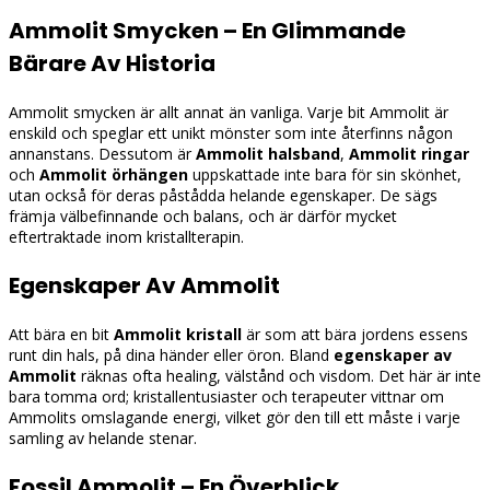
Ammolit Smycken – En Glimmande
Bärare Av Historia
Ammolit smycken är allt annat än vanliga. Varje bit Ammolit är
enskild och speglar ett unikt mönster som inte återfinns någon
annanstans. Dessutom är
Ammolit halsband
,
Ammolit ringar
och
Ammolit örhängen
uppskattade inte bara för sin skönhet,
utan också för deras påstådda helande egenskaper. De sägs
främja välbefinnande och balans, och är därför mycket
eftertraktade inom kristallterapin.
Egenskaper Av Ammolit
Att bära en bit
Ammolit kristall
är som att bära jordens essens
runt din hals, på dina händer eller öron. Bland
egenskaper av
Ammolit
räknas ofta healing, välstånd och visdom. Det här är inte
bara tomma ord; kristallentusiaster och terapeuter vittnar om
Ammolits omslagande energi, vilket gör den till ett måste i varje
samling av helande stenar.
Fossil Ammolit – En Överblick