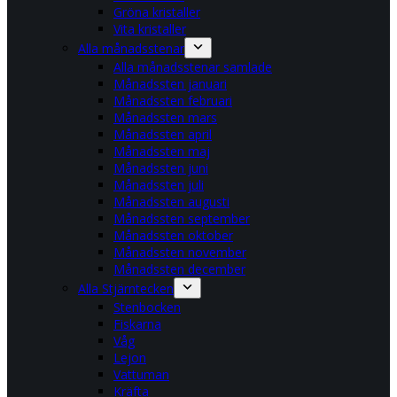
Gröna kristaller
Vita kristaller
Alla månadsstenar
Alla månadsstenar samlade
Månadssten januari
Månadssten februari
Månadssten mars
Månadssten april
Månadssten maj
Månadssten juni
Månadssten juli
Månadssten augusti
Månadssten september
Månadssten oktober
Månadssten november
Månadssten december
Alla Stjärntecken
Stenbocken
Fiskarna
Våg
Lejon
Vattuman
Kräfta