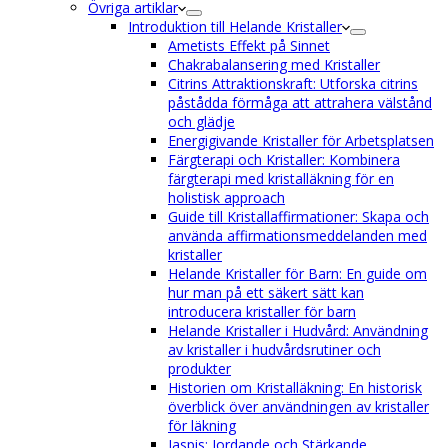
Övriga artiklar
Introduktion till Helande Kristaller
Ametists Effekt på Sinnet
Chakrabalansering med Kristaller
Citrins Attraktionskraft: Utforska citrins
påstådda förmåga att attrahera välstånd
och glädje
Energigivande Kristaller för Arbetsplatsen
Färgterapi och Kristaller: Kombinera
färgterapi med kristalläkning för en
holistisk approach
Guide till Kristallaffirmationer: Skapa och
använda affirmationsmeddelanden med
kristaller
Helande Kristaller för Barn: En guide om
hur man på ett säkert sätt kan
introducera kristaller för barn
Helande Kristaller i Hudvård: Användning
av kristaller i hudvårdsrutiner och
produkter
Historien om Kristalläkning: En historisk
överblick över användningen av kristaller
för läkning
Jaspis: Jordande och Stärkande