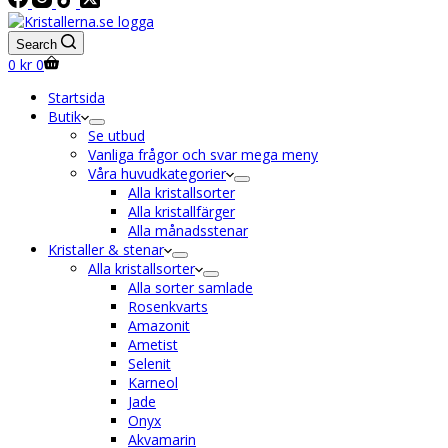
Search
Shopping
0
kr
0
cart
Startsida
Butik
Se utbud
Vanliga frågor och svar mega meny
Våra huvudkategorier
Alla kristallsorter
Alla kristallfärger
Alla månadsstenar
Kristaller & stenar
Alla kristallsorter
Alla sorter samlade
Rosenkvarts
Amazonit
Ametist
Selenit
Karneol
Jade
Onyx
Akvamarin