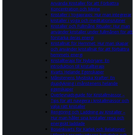
Använda Kristaller för att Förbättra
Koncentration och Minne
Kristaller i Yogapraxis: Hur man integrerar
kristaller i yoga och meditationsrutiner
Kristaller och Fullmåne Ritualer: Hur man
använder kristaller under fullmånen för att
förstärka deras energi
Kristallnät för Hemmet: Hur man skapar
och använder kristallnät för att förbättra
hemmets energi
Kristallterapi för Nybörjare: En
introduktion till kristallterapi
Kvarts Helande Egenskaper
Månstenens Mystiska Krafter: En
djupdykning i månstenens helande
egenskaper
Överlevnadsguide för Kristallmässor –
Tips för att navigera i kristallmässor och
välja rätt kristaller
Rengöring och Laddning av Kristaller –
Hur man håller sina kristaller rena och
energiskt laddade
Rosenkvarts för Kärlek och Relationer:
Utforska rosenkvartsens betydelse och