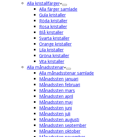
Alla kristallfärger
Alla färger samlade
Gula kristaller
Röda kristaller
Rosa kristaller
Blå kristaller
Svarta kristaller
Orange kristaller
Lila kristaller
Gröna kristaller
Vita kristaller
Alla månadsstenar
Alla månadsstenar samlade
Månadssten januari
Månadssten februari
Månadssten mars
Månadssten april
Månadssten maj
Månadssten juni
Månadssten juli
Månadssten augusti
Månadssten september
Månadssten oktober
Månadssten november