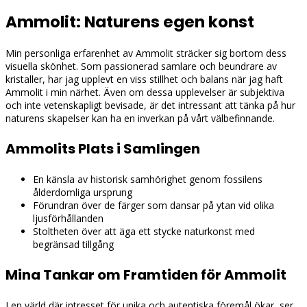
Ammolit: Naturens egen konst
Min personliga erfarenhet av Ammolit sträcker sig bortom dess
visuella skönhet. Som passionerad samlare och beundrare av
kristaller, har jag upplevt en viss stillhet och balans när jag haft
Ammolit i min närhet. Även om dessa upplevelser är subjektiva
och inte vetenskapligt bevisade, är det intressant att tänka på hur
naturens skapelser kan ha en inverkan på vårt välbefinnande.
Ammolits Plats i Samlingen
En känsla av historisk samhörighet genom fossilens
ålderdomliga ursprung
Förundran över de färger som dansar på ytan vid olika
ljusförhållanden
Stoltheten över att äga ett stycke naturkonst med
begränsad tillgång
Mina Tankar om Framtiden för Ammolit
I en värld där intresset för unika och autentiska föremål ökar, ser