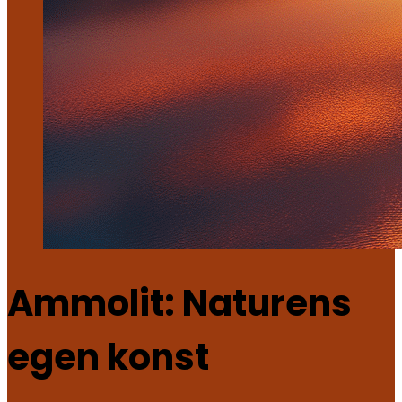
Ammolit: Naturens
egen konst