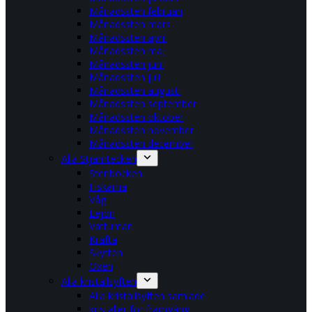
Månadssten februari
Månadssten mars
Månadssten april
Månadssten maj
Månadssten juni
Månadssten juli
Månadssten augusti
Månadssten september
Månadssten oktober
Månadssten november
Månadssten december
Alla Stjärntecken
Stenbocken
Fiskarna
Våg
Lejon
Vattuman
Kräfta
Skytten
Oxen
Alla kristallsyften
Alla kristallsyften samlade
kristaller för framgång