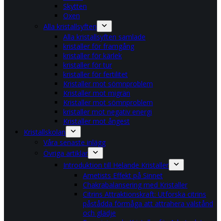
Skytten
Oxen
Alla kristallsyften
Alla kristallsyften samlade
kristaller för framgång
kristaller för kärlek
kristaller för tur
kristaller för fertilitet
Kristaller mot sömnproblem
Kristaller mot migrän
Kristaller mot sömnproblem
kristaller mot negativ energi
Kristaller mot ångest
Kristallskolan
Våra senaste inlägg
Övriga artiklar
Introduktion till Helande Kristaller
Ametists Effekt på Sinnet
Chakrabalansering med Kristaller
Citrins Attraktionskraft: Utforska citrins
påstådda förmåga att attrahera välstånd
och glädje