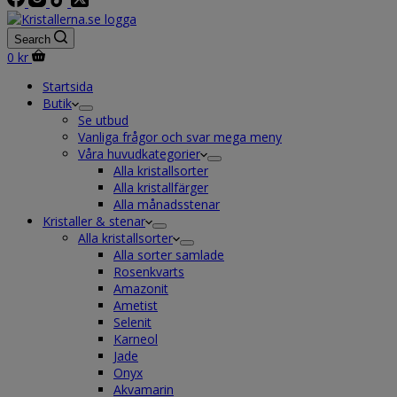
Search
Shopping
0
kr
cart
Startsida
Butik
Se utbud
Vanliga frågor och svar mega meny
Våra huvudkategorier
Alla kristallsorter
Alla kristallfärger
Alla månadsstenar
Kristaller & stenar
Alla kristallsorter
Alla sorter samlade
Rosenkvarts
Amazonit
Ametist
Selenit
Karneol
Jade
Onyx
Akvamarin