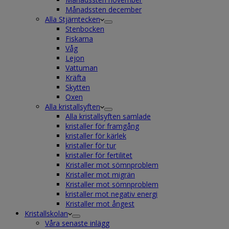
Månadssten december
Alla Stjärntecken
Stenbocken
Fiskarna
Våg
Lejon
Vattuman
Kräfta
Skytten
Oxen
Alla kristallsyften
Alla kristallsyften samlade
kristaller för framgång
kristaller för kärlek
kristaller för tur
kristaller för fertilitet
Kristaller mot sömnproblem
Kristaller mot migrän
Kristaller mot sömnproblem
kristaller mot negativ energi
Kristaller mot ångest
Kristallskolan
Våra senaste inlägg