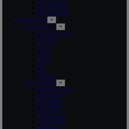
Alla kristallsorter
Alla kristallfärger
Alla månadsstenar
Kristaller & stenar
Alla kristallsorter
Alla sorter samlade
Rosenkvarts
Amazonit
Ametist
Selenit
Karneol
Jade
Onyx
Akvamarin
Alla kristallfärger
Alla färger samlade
Gula kristaller
Röda kristaller
Rosa kristaller
Blå kristaller
Svarta kristaller
Orange kristaller
Lila kristaller