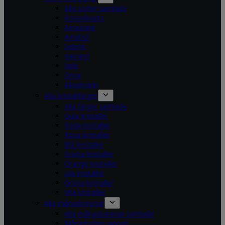
Alla sorter samlade
Rosenkvarts
Amazonit
Ametist
Selenit
Karneol
Jade
Onyx
Akvamarin
Alla kristallfärger
Alla färger samlade
Gula kristaller
Röda kristaller
Rosa kristaller
Blå kristaller
Svarta kristaller
Orange kristaller
Lila kristaller
Gröna kristaller
Vita kristaller
Alla månadsstenar
Alla månadsstenar samlade
Månadssten januari