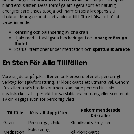
bland entusiaster. Dess förmåga att agera som en naturlig
energirensare anses stödja och harmonisera kroppens sju
chakran. Många tror att detta bidrar till bättre hälsa och ökat
välbefinnande.
Rensning och balansering av
chakran
Hjälp med att avlägsna blockeringar i det
energimässiga
flödet
Stärka intentioner under meditation och
spirituellt arbete
En Sten För Alla Tillfällen
Vare sig du är på jakt efter en unik present eller ett personligt
verktyg för självförbättring, är kloridkvarts ett utmärkt val. Genom
Kristallerna.se’s breda sortiment kan varje person hitta sin
idealiska kristall – perfekt för särskilda evenemang eller som en del
av din dagliga rutin för personlig vård.
Rekommenderade
Tillfälle
Kristall Uppgifter
Kristaller
Gåvor
Personliga, Unika
Kloridkvarts Smycken
Fokusering,
Meditation
Rå Kloridkvarts