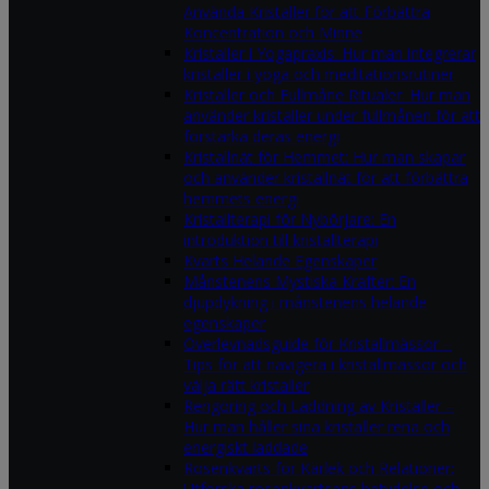
Använda Kristaller för att Förbättra
Koncentration och Minne
Kristaller i Yogapraxis: Hur man integrerar
kristaller i yoga och meditationsrutiner
Kristaller och Fullmåne Ritualer: Hur man
använder kristaller under fullmånen för att
förstärka deras energi
Kristallnät för Hemmet: Hur man skapar
och använder kristallnät för att förbättra
hemmets energi
Kristallterapi för Nybörjare: En
introduktion till kristallterapi
Kvarts Helande Egenskaper
Månstenens Mystiska Krafter: En
djupdykning i månstenens helande
egenskaper
Överlevnadsguide för Kristallmässor –
Tips för att navigera i kristallmässor och
välja rätt kristaller
Rengöring och Laddning av Kristaller –
Hur man håller sina kristaller rena och
energiskt laddade
Rosenkvarts för Kärlek och Relationer:
Utforska rosenkvartsens betydelse och