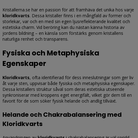
Kristallerna.se har en passion för att framhäva det unika hos varje
kloridkvarts
. Dessa kristaller finns i en mångfald av former och
storlekar, var och en med sin egen ljusreflekterande kvalitet och
estetiska charm. Vid beröring kan du nästan känna historia av
jordens bildning – en känsla som förstärks genom kristallens
naturliga renhet och transparens.
Fysiska och Metaphysiska
Egenskaper
Kloridkvarts
, ofta identifierad för dess inneslutningar som ger liv
åt varje sten, uppvisar både fysiska och metaphysiska egenskaper.
Dessa kristallers struktur såväl som deras estetiska utseende
synkroniserar med kroppens eget energifält, vilket gör dem till en
favorit för de som söker fysisk helande och andlig tillväxt.
Helande och Chakrabalansering med
Kloridkvarts
Användningen av
kloridkvarts
i chakrabalansering är väl spridd