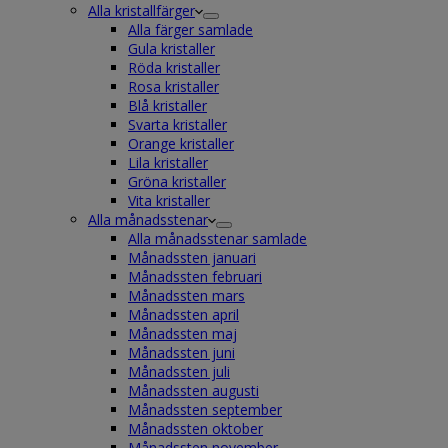
Alla kristallfärger
Alla färger samlade
Gula kristaller
Röda kristaller
Rosa kristaller
Blå kristaller
Svarta kristaller
Orange kristaller
Lila kristaller
Gröna kristaller
Vita kristaller
Alla månadsstenar
Alla månadsstenar samlade
Månadssten januari
Månadssten februari
Månadssten mars
Månadssten april
Månadssten maj
Månadssten juni
Månadssten juli
Månadssten augusti
Månadssten september
Månadssten oktober
Månadssten november