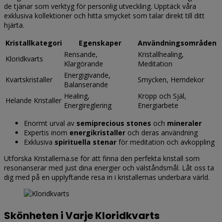
de tjänar som verktyg för personlig utveckling. Upptäck våra
exklusiva kollektioner och hitta smycket som talar direkt till ditt
hjärta.
Kristallkategori
Egenskaper
Användningsområden
Rensande,
Kristallhealing,
Kloridkvarts
Klargörande
Meditation
Energigivande,
Kvartskristaller
Smycken, Hemdekor
Balanserande
Healing,
Kropp och Själ,
Helande Kristaller
Energireglering
Energiarbete
Enormt urval av
semiprecious stones
och
mineraler
Expertis inom
energikristaller
och deras användning
Exklusiva
spirituella stenar
för meditation och avkoppling
Utforska Kristallerna.se för att finna den perfekta kristall som
resonanserar med just dina energier och välståndsmål. Låt oss ta
dig med på en upplyftande resa in i kristallernas underbara värld.
Skönheten i Varje Kloridkvarts