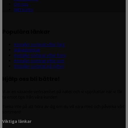
Om oss
Mitt konto
Populära länkar
Kristaller sorterat efter färg
Månadsstenar
Kristaller sorterat efter form
Kristaller sorterat efter sort
Kristaller sorterat på syften
Hjälp oss bli bättre!
Vi är en växande verksamhet på nätet och vi uppskattar när vi får
ta emot tips från våra kunder!
Tveka inte på att höra av dig om du vill vara med och påverka vårt
sortiment!
Viktiga länkar