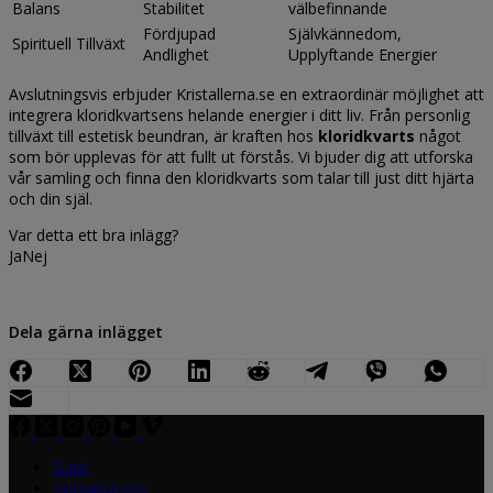
Balans
Stabilitet
välbefinnande
Fördjupad
Självkännedom,
Spirituell Tillväxt
Andlighet
Upplyftande Energier
Avslutningsvis erbjuder Kristallerna.se en extraordinär möjlighet att
integrera kloridkvartsens helande energier i ditt liv. Från personlig
tillväxt till estetisk beundran, är kraften hos
kloridkvarts
något
som bör upplevas för att fullt ut förstås. Vi bjuder dig att utforska
vår samling och finna den kloridkvarts som talar till just ditt hjärta
och din själ.
Var detta ett bra inlägg?
Ja
Nej
Dela gärna inlägget
Butik
Kontakta oss