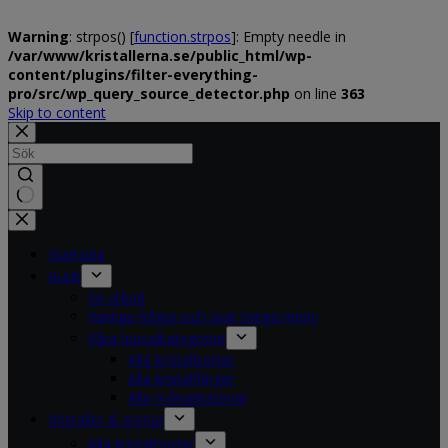
Warning
: strpos() [
function.strpos
]: Empty needle in
/var/www/kristallerna.se/public_html/wp-
content/plugins/filter-everything-
pro/src/wp_query_source_detector.php
on line
363
Skip to content
No
results
Startsida
Butik
Se utbud
Vanliga frågor och svar mega meny
Våra huvudkategorier
Alla kristallsorter
Alla kristallfärger
Alla månadsstenar
Kristaller & stenar
Alla kristallsorter