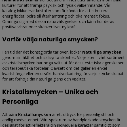
kulturer för att främja psykisk och fysisk välbefinnande. Vår
katalog inkluderar kristaller som är kända för att stimulera
energiflödet, bidra till återhämtning och öka mentalt fokus.
Omringa dig med dessa naturvälsignelser och känn hur deras
positiva vibrationer skänker livet ny kraft.
Varför välja naturliga smycken?
I en tid där det konstgjorda tar över, lockar
Naturliga smycken
genom sin äkthet och sällsynta skönhet. Varje sten i vårt sortiment
av kristallsmycken har noga valts ut för dess estetiska egenskaper
och terapeutiska fördelar. Oavsett om det gäller en enkel
kvartshänge eller en utsökt hantverkad ring, är varje stycke skapat
för att förhöja din naturliga glans och vitalitet.
Kristallsmycken – Unika och
Personliga
Att bära
Kristallsmycken
är ett uttryck för personlig stil och
andlig medvetenhet. Vårt spektrum av handplockade smycken är
designat för att reflektera din individuella karaktär samtidigt som