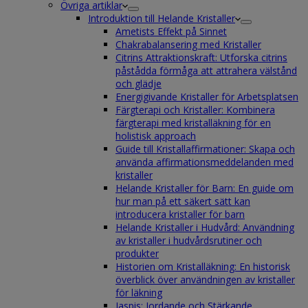
Övriga artiklar
Introduktion till Helande Kristaller
Ametists Effekt på Sinnet
Chakrabalansering med Kristaller
Citrins Attraktionskraft: Utforska citrins
påstådda förmåga att attrahera välstånd
och glädje
Energigivande Kristaller för Arbetsplatsen
Färgterapi och Kristaller: Kombinera
färgterapi med kristalläkning för en
holistisk approach
Guide till Kristallaffirmationer: Skapa och
använda affirmationsmeddelanden med
kristaller
Helande Kristaller för Barn: En guide om
hur man på ett säkert sätt kan
introducera kristaller för barn
Helande Kristaller i Hudvård: Användning
av kristaller i hudvårdsrutiner och
produkter
Historien om Kristalläkning: En historisk
överblick över användningen av kristaller
för läkning
Jaspis: Jordande och Stärkande