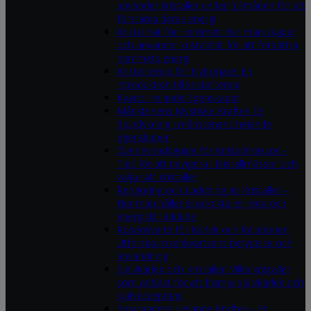
använder kristaller under fullmånen för att
förstärka deras energi
Kristallnät för Hemmet: Hur man skapar
och använder kristallnät för att förbättra
hemmets energi
Kristallterapi för Nybörjare: En
introduktion till kristallterapi
Kvarts Helande Egenskaper
Månstenens Mystiska Krafter: En
djupdykning i månstenens helande
egenskaper
Överlevnadsguide för Kristallmässor –
Tips för att navigera i kristallmässor och
välja rätt kristaller
Rengöring och Laddning av Kristaller –
Hur man håller sina kristaller rena och
energiskt laddade
Rosenkvarts för Kärlek och Relationer:
Utforska rosenkvartsens betydelse och
användning
Självkärlek och Kristaller: Vilka kristaller
som är bäst för att främja självkärlek och
självacceptans
Smaragdens Helande Krafter – En