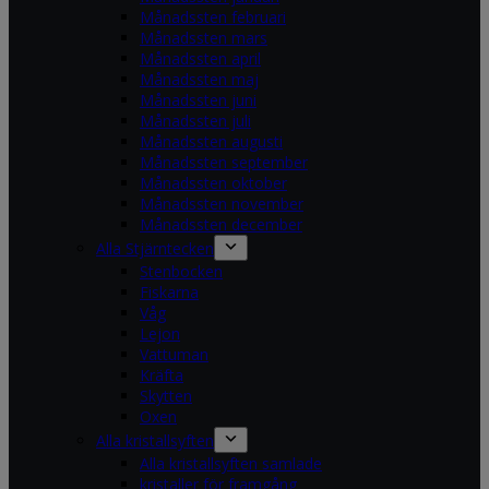
Månadssten februari
Månadssten mars
Månadssten april
Månadssten maj
Månadssten juni
Månadssten juli
Månadssten augusti
Månadssten september
Månadssten oktober
Månadssten november
Månadssten december
Alla Stjärntecken
Stenbocken
Fiskarna
Våg
Lejon
Vattuman
Kräfta
Skytten
Oxen
Alla kristallsyften
Alla kristallsyften samlade
kristaller för framgång