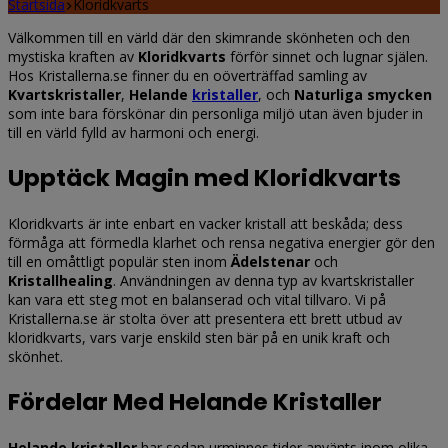
Startsida
Kloridkvarts
Välkommen till en värld där den skimrande skönheten och den
mystiska kraften av
Kloridkvarts
förför sinnet och lugnar själen.
Hos Kristallerna.se finner du en oöverträffad samling av
Kvartskristaller
,
Helande
kristaller
, och
Naturliga smycken
som inte bara förskönar din personliga miljö utan även bjuder in
till en värld fylld av harmoni och energi.
Upptäck Magin med Kloridkvarts
Kloridkvarts är inte enbart en vacker kristall att beskåda; dess
förmåga att förmedla klarhet och rensa negativa energier gör den
till en omåttligt populär sten inom
Ädelstenar
och
Kristallhealing
. Användningen av denna typ av kvartskristaller
kan vara ett steg mot en balanserad och vital tillvaro. Vi på
Kristallerna.se är stolta över att presentera ett brett utbud av
kloridkvarts, vars varje enskild sten bär på en unik kraft och
skönhet.
Fördelar Med Helande Kristaller
Helande kristaller
har sedan urminnes tider använts inom olika