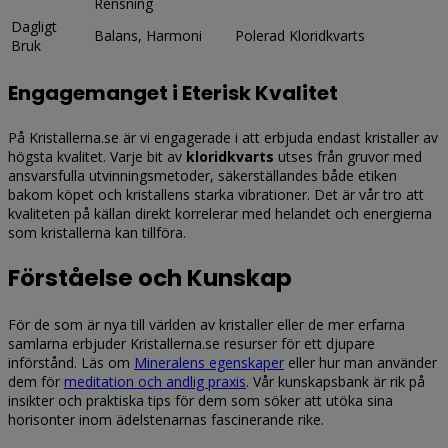
Rensning
Dagligt
Balans, Harmoni
Polerad Kloridkvarts
Bruk
Engagemanget i Eterisk Kvalitet
På Kristallerna.se är vi engagerade i att erbjuda endast kristaller av
högsta kvalitet. Varje bit av
kloridkvarts
utses från gruvor med
ansvarsfulla utvinningsmetoder, säkerställandes både etiken
bakom köpet och kristallens starka vibrationer. Det är vår tro att
kvaliteten på källan direkt korrelerar med helandet och energierna
som kristallerna kan tillföra.
Förståelse och Kunskap
För de som är nya till världen av kristaller eller de mer erfarna
samlarna erbjuder Kristallerna.se resurser för ett djupare
införstånd. Läs om
Mineralens egenskaper
eller hur man använder
dem för
meditation och andlig praxis
. Vår kunskapsbank är rik på
insikter och praktiska tips för dem som söker att utöka sina
horisonter inom ädelstenarnas fascinerande rike.