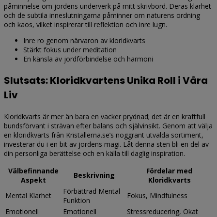
påminnelse om jordens underverk på mitt skrivbord. Deras klarhet
och de subtila inneslutningarna påminner om naturens ordning
och kaos, vilket inspirerar till reflektion och inre lugn.
Inre ro genom närvaron av kloridkvarts
Stärkt fokus under meditation
En känsla av jordförbindelse och harmoni
Slutsats: Kloridkvartens Unika Roll i Våra
Liv
Kloridkvarts är mer än bara en vacker prydnad; det är en kraftfull
bundsförvant i strävan efter balans och självinsikt. Genom att välja
en kloridkvarts från Kristallerna.se’s noggrant utvalda sortiment,
investerar du i en bit av jordens magi. Låt denna sten bli en del av
din personliga berättelse och en källa till daglig inspiration.
Välbefinnande
Fördelar med
Beskrivning
Aspekt
Kloridkvarts
Förbättrad Mental
Mental Klarhet
Fokus, Mindfulness
Funktion
Emotionell
Emotionell
Stressreducering, Ökat