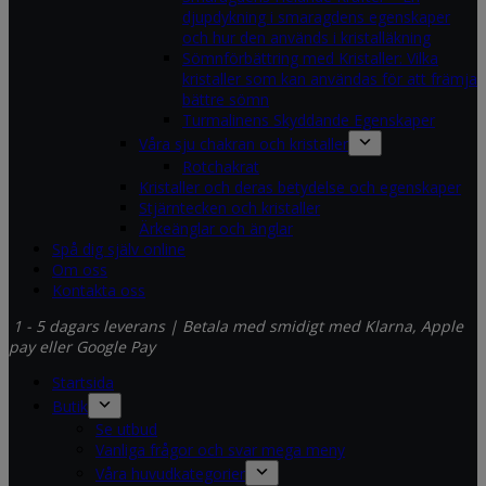
djupdykning i smaragdens egenskaper
och hur den används i kristalläkning
Sömnförbättring med Kristaller: Vilka
kristaller som kan användas för att främja
bättre sömn
Turmalinens Skyddande Egenskaper
Våra sju chakran och kristaller
Rotchakrat
Kristaller och deras betydelse och egenskaper
Stjärntecken och kristaller
Ärkeänglar och änglar
Spå dig själv online
Om oss
Kontakta oss
1 - 5 dagars leverans | Betala med smidigt med Klarna, Apple
pay eller Google Pay
Startsida
Butik
Se utbud
Vanliga frågor och svar mega meny
Våra huvudkategorier