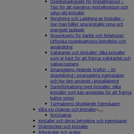
Överlevnadsguide för Kristallmässor –
Tips för att navigera i kristallmässor och
välja rätt kristaller
Rengöring och Laddning av Kristaller –
Hur man håller sina kristaller rena och
energiskt laddade
Rosenkvarts för Kärlek och Relationer:
Utforska rosenkvartsens betydelse och
användning
Självkärlek och Kristaller: Vilka kristaller
som är bäst för att främja självkärlek och
självacceptans
Smaragdens Helande Krafter – En
djupdykning i smaragdens egenskaper
och hur den används i kristalläkning
Sömnförbättring med Kristaller: Vilka
kristaller som kan användas för att främja
bättre sömn
Turmalinens Skyddande Egenskaper
Våra sju chakran och kristaller
Rotchakrat
Kristaller och deras betydelse och egenskaper
Stjärntecken och kristaller
Ärkeänglar och änglar