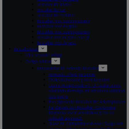
kristaller för kärlek
kristaller för tur
kristaller för fertilitet
Kristaller mot sömnproblem
Kristaller mot migrän
Kristaller mot sömnproblem
kristaller mot negativ energi
Kristaller mot ångest
Kristallskolan
Våra senaste inlägg
Övriga artiklar
Introduktion till Helande Kristaller
Ametists Effekt på Sinnet
Chakrabalansering med Kristaller
Citrins Attraktionskraft: Utforska citrins
påstådda förmåga att attrahera välstånd
och glädje
Energigivande Kristaller för Arbetsplatsen
Färgterapi och Kristaller: Kombinera
färgterapi med kristalläkning för en
holistisk approach
Guide till Kristallaffirmationer: Skapa och
använda affirmationsmeddelanden med