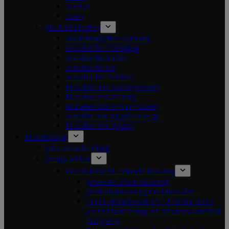
Skytten
Oxen
Alla kristallsyften
Alla kristallsyften samlade
kristaller för framgång
kristaller för kärlek
kristaller för tur
kristaller för fertilitet
Kristaller mot sömnproblem
Kristaller mot migrän
Kristaller mot sömnproblem
kristaller mot negativ energi
Kristaller mot ångest
Kristallskolan
Våra senaste inlägg
Övriga artiklar
Introduktion till Helande Kristaller
Ametists Effekt på Sinnet
Chakrabalansering med Kristaller
Citrins Attraktionskraft: Utforska citrins
påstådda förmåga att attrahera välstånd
och glädje