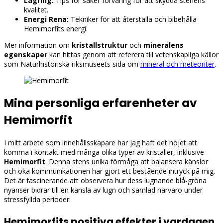
Lagring:
Tips för säker förvaring för att skydda stenens
kvalitet.
Energi Rena:
Tekniker för att återställa och bibehålla
Hemimorfits energi.
Mer information om
kristallstruktur
och
mineralens
egenskaper
kan hittas genom att referera till vetenskapliga källor
som Naturhistoriska riksmuseets sida om
mineral och meteoriter
.
Mina personliga erfarenheter av
Hemimorfit
I mitt arbete som innehållsskapare har jag haft det nöjet att
komma i kontakt med många olika typer av kristaller, inklusive
Hemimorfit
. Denna stens unika förmåga att balansera känslor
och öka kommunikationen har gjort ett bestående intryck på mig.
Det är fascinerande att observera hur dess lugnande blå-gröna
nyanser bidrar till en känsla av lugn och samlad närvaro under
stressfyllda perioder.
Hemimorfits positiva effekter i vardagen