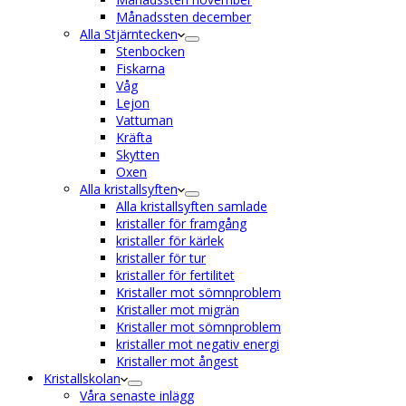
Månadssten december
Alla Stjärntecken
Stenbocken
Fiskarna
Våg
Lejon
Vattuman
Kräfta
Skytten
Oxen
Alla kristallsyften
Alla kristallsyften samlade
kristaller för framgång
kristaller för kärlek
kristaller för tur
kristaller för fertilitet
Kristaller mot sömnproblem
Kristaller mot migrän
Kristaller mot sömnproblem
kristaller mot negativ energi
Kristaller mot ångest
Kristallskolan
Våra senaste inlägg