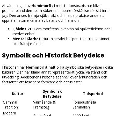
Användningen av
Hemimorfit
i meditationspraxis har blivit
populär bland dem som söker en djupare förståelse för sitt inre
jag. Den anses främja självinsikt och hjälpa praktiserande att
uppnå en större känsla av balans och harmoni.
Självinsikt:
Hemimorfitens inverkan på självreflektion och
medvetenhet.
Mental Klarhet:
Hur mineralet hjälper till att rensa sinnet
och främjar fokus.
Symbolik och Historisk Betydelse
I historien har
Hemimorfit
haft olika symboliska betydelser i olika
kulturer. Den har bland annat representerat lycka, välstånd och
utveckling. Ädelstenens historia spänner över århundraden och
fortsätter att fascinera forskare och entusiaster.
Symbolisk
Kultur
Tidsperiod
Betydelse
Gammal
Välmående &
Förindustriella
Tradition
Framsteg
Samhällen
Modern
Andlig Växt
2000-talet