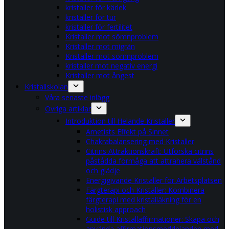
kristaller för kärlek
kristaller för tur
kristaller för fertilitet
Kristaller mot sömnproblem
Kristaller mot migrän
Kristaller mot sömnproblem
kristaller mot negativ energi
Kristaller mot ångest
Kristallskolan
Våra senaste inlägg
Övriga artiklar
Introduktion till Helande Kristaller
Ametists Effekt på Sinnet
Chakrabalansering med Kristaller
Citrins Attraktionskraft: Utforska citrins
påstådda förmåga att attrahera välstånd
och glädje
Energigivande Kristaller för Arbetsplatsen
Färgterapi och Kristaller: Kombinera
färgterapi med kristalläkning för en
holistisk approach
Guide till Kristallaffirmationer: Skapa och
använda affirmationsmeddelanden med