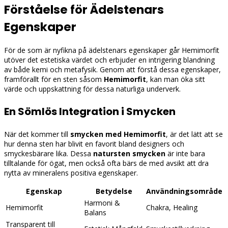
Förståelse för Ädelstenars
Egenskaper
För de som är nyfikna på ädelstenars egenskaper går Hemimorfit
utöver det estetiska värdet och erbjuder en intrigering blandning
av både kemi och metafysik. Genom att förstå dessa egenskaper,
framförallt för en sten såsom
Hemimorfit
, kan man öka sitt
värde och uppskattning för dessa naturliga underverk.
En Sömlös Integration i Smycken
När det kommer till
smycken med Hemimorfit
, är det lätt att se
hur denna sten har blivit en favorit bland designers och
smyckesbärare lika. Dessa
natursten smycken
är inte bara
tilltalande för ögat, men också ofta bärs de med avsikt att dra
nytta av mineralens positiva egenskaper.
Egenskap
Betydelse
Användningsområde
Harmoni &
Hemimorfit
Chakra, Healing
Balans
Transparent till