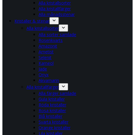
Alla kristallsorter
Alla kristallfärger
Alla månadsstenar
Kristaller & stenar
Alla kristallsorter
Alla sorter samlade
Rosenkvarts
Amazonit
Ametist
Selenit
Karneol
Jade
Onyx
Akvamarin
Alla kristallfärger
Alla färger samlade
Gula kristaller
Röda kristaller
Rosa kristaller
Blå kristaller
Svarta kristaller
Orange kristaller
Lila kristaller