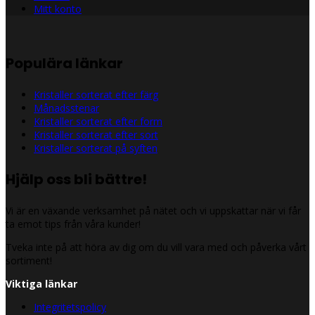
Mitt konto
Populära länkar
Kristaller sorterat efter färg
Månadsstenar
Kristaller sorterat efter form
Kristaller sorterat efter sort
Kristaller sorterat på syften
Hjälp oss bli bättre!
Vi är en växande verksamhet på nätet och vi uppskattar när vi får
ta emot tips från våra kunder!
Tveka inte på att höra av dig om du vill vara med och påverka vårt
sortiment!
Viktiga länkar
Integritetspolicy