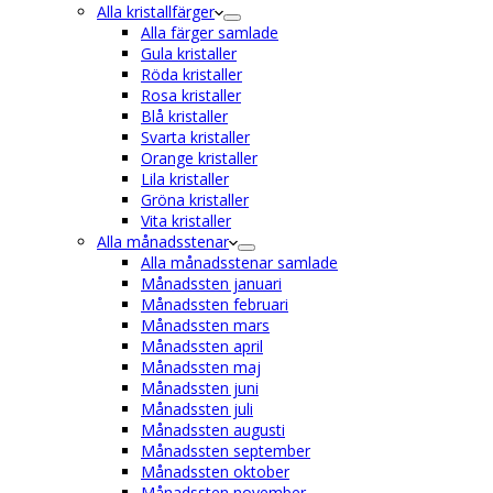
Alla kristallfärger
Alla färger samlade
Gula kristaller
Röda kristaller
Rosa kristaller
Blå kristaller
Svarta kristaller
Orange kristaller
Lila kristaller
Gröna kristaller
Vita kristaller
Alla månadsstenar
Alla månadsstenar samlade
Månadssten januari
Månadssten februari
Månadssten mars
Månadssten april
Månadssten maj
Månadssten juni
Månadssten juli
Månadssten augusti
Månadssten september
Månadssten oktober
Månadssten november