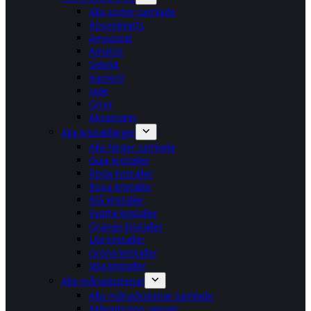
Alla sorter samlade
Rosenkvarts
Amazonit
Ametist
Selenit
Karneol
Jade
Onyx
Akvamarin
Alla kristallfärger
Alla färger samlade
Gula kristaller
Röda kristaller
Rosa kristaller
Blå kristaller
Svarta kristaller
Orange kristaller
Lila kristaller
Gröna kristaller
Vita kristaller
Alla månadsstenar
Alla månadsstenar samlade
Månadssten januari