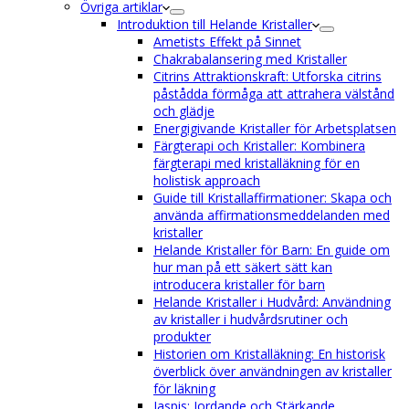
Övriga artiklar
Introduktion till Helande Kristaller
Ametists Effekt på Sinnet
Chakrabalansering med Kristaller
Citrins Attraktionskraft: Utforska citrins
påstådda förmåga att attrahera välstånd
och glädje
Energigivande Kristaller för Arbetsplatsen
Färgterapi och Kristaller: Kombinera
färgterapi med kristalläkning för en
holistisk approach
Guide till Kristallaffirmationer: Skapa och
använda affirmationsmeddelanden med
kristaller
Helande Kristaller för Barn: En guide om
hur man på ett säkert sätt kan
introducera kristaller för barn
Helande Kristaller i Hudvård: Användning
av kristaller i hudvårdsrutiner och
produkter
Historien om Kristalläkning: En historisk
överblick över användningen av kristaller
för läkning
Jaspis: Jordande och Stärkande