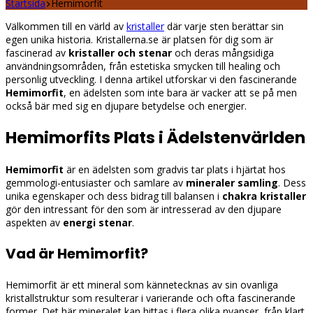
Startsida
Hemimorfit
Välkommen till en värld av
kristaller
där varje sten berättar sin
egen unika historia. Kristallerna.se är platsen för dig som är
fascinerad av
kristaller och stenar
och deras mångsidiga
användningsområden, från estetiska smycken till healing och
personlig utveckling. I denna artikel utforskar vi den fascinerande
Hemimorfit
, en ädelsten som inte bara är vacker att se på men
också bär med sig en djupare betydelse och energier.
Hemimorfits Plats i Ädelstenvärlden
Hemimorfit
är en ädelsten som gradvis tar plats i hjärtat hos
gemmologi-entusiaster och samlare av
mineraler samling
. Dess
unika egenskaper och dess bidrag till balansen i
chakra kristaller
gör den intressant för den som är intresserad av den djupare
aspekten av
energi stenar
.
Vad är Hemimorfit?
Hemimorfit är ett mineral som kännetecknas av sin ovanliga
kristallstruktur som resulterar i varierande och ofta fascinerande
former. Det här mineralet kan hittas i flera olika nyanser, från klart