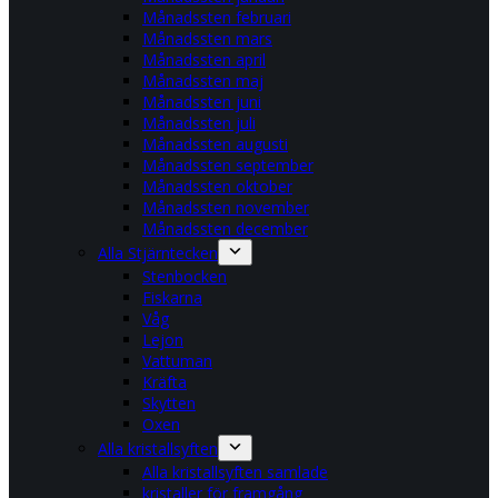
Månadssten februari
Månadssten mars
Månadssten april
Månadssten maj
Månadssten juni
Månadssten juli
Månadssten augusti
Månadssten september
Månadssten oktober
Månadssten november
Månadssten december
Alla Stjärntecken
Stenbocken
Fiskarna
Våg
Lejon
Vattuman
Kräfta
Skytten
Oxen
Alla kristallsyften
Alla kristallsyften samlade
kristaller för framgång