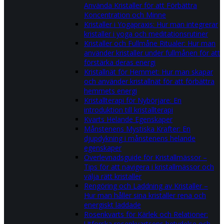
Använda Kristaller för att Förbättra
Koncentration och Minne
Kristaller i Yogapraxis: Hur man integrerar
kristaller i yoga och meditationsrutiner
Kristaller och Fullmåne Ritualer: Hur man
använder kristaller under fullmånen för att
förstärka deras energi
Kristallnät för Hemmet: Hur man skapar
och använder kristallnät för att förbättra
hemmets energi
Kristallterapi för Nybörjare: En
introduktion till kristallterapi
Kvarts Helande Egenskaper
Månstenens Mystiska Krafter: En
djupdykning i månstenens helande
egenskaper
Överlevnadsguide för Kristallmässor –
Tips för att navigera i kristallmässor och
välja rätt kristaller
Rengöring och Laddning av Kristaller –
Hur man håller sina kristaller rena och
energiskt laddade
Rosenkvarts för Kärlek och Relationer:
Utforska rosenkvartsens betydelse och