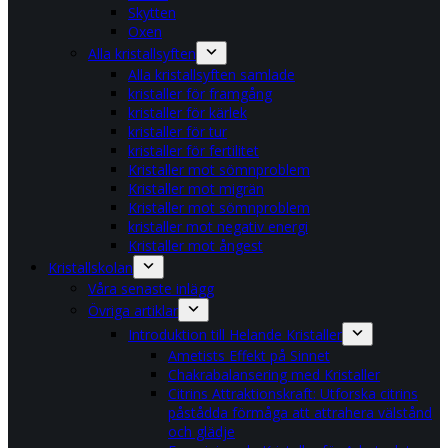
Skytten
Oxen
Alla kristallsyften
Alla kristallsyften samlade
kristaller för framgång
kristaller för kärlek
kristaller för tur
kristaller för fertilitet
Kristaller mot sömnproblem
Kristaller mot migrän
Kristaller mot sömnproblem
kristaller mot negativ energi
Kristaller mot ångest
Kristallskolan
Våra senaste inlägg
Övriga artiklar
Introduktion till Helande Kristaller
Ametists Effekt på Sinnet
Chakrabalansering med Kristaller
Citrins Attraktionskraft: Utforska citrins
påstådda förmåga att attrahera välstånd
och glädje