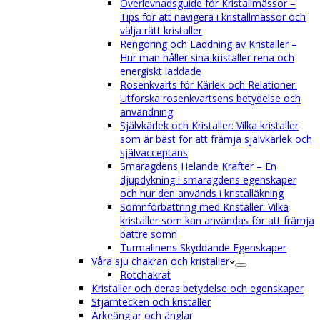
Överlevnadsguide för Kristallmässor –
Tips för att navigera i kristallmässor och
välja rätt kristaller
Rengöring och Laddning av Kristaller –
Hur man håller sina kristaller rena och
energiskt laddade
Rosenkvarts för Kärlek och Relationer:
Utforska rosenkvartsens betydelse och
användning
Självkärlek och Kristaller: Vilka kristaller
som är bäst för att främja självkärlek och
självacceptans
Smaragdens Helande Krafter – En
djupdykning i smaragdens egenskaper
och hur den används i kristalläkning
Sömnförbättring med Kristaller: Vilka
kristaller som kan användas för att främja
bättre sömn
Turmalinens Skyddande Egenskaper
Våra sju chakran och kristaller
Rotchakrat
Kristaller och deras betydelse och egenskaper
Stjärntecken och kristaller
Ärkeänglar och änglar