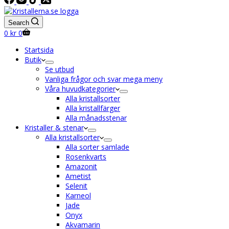
Search
Shopping
0
kr
0
cart
Startsida
Butik
Se utbud
Vanliga frågor och svar mega meny
Våra huvudkategorier
Alla kristallsorter
Alla kristallfärger
Alla månadsstenar
Kristaller & stenar
Alla kristallsorter
Alla sorter samlade
Rosenkvarts
Amazonit
Ametist
Selenit
Karneol
Jade
Onyx
Akvamarin