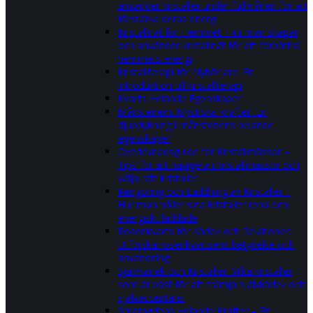
använder kristaller under fullmånen för att
förstärka deras energi
Kristallnät för Hemmet: Hur man skapar
och använder kristallnät för att förbättra
hemmets energi
Kristallterapi för Nybörjare: En
introduktion till kristallterapi
Kvarts Helande Egenskaper
Månstenens Mystiska Krafter: En
djupdykning i månstenens helande
egenskaper
Överlevnadsguide för Kristallmässor –
Tips för att navigera i kristallmässor och
välja rätt kristaller
Rengöring och Laddning av Kristaller –
Hur man håller sina kristaller rena och
energiskt laddade
Rosenkvarts för Kärlek och Relationer:
Utforska rosenkvartsens betydelse och
användning
Självkärlek och Kristaller: Vilka kristaller
som är bäst för att främja självkärlek och
självacceptans
Smaragdens Helande Krafter – En