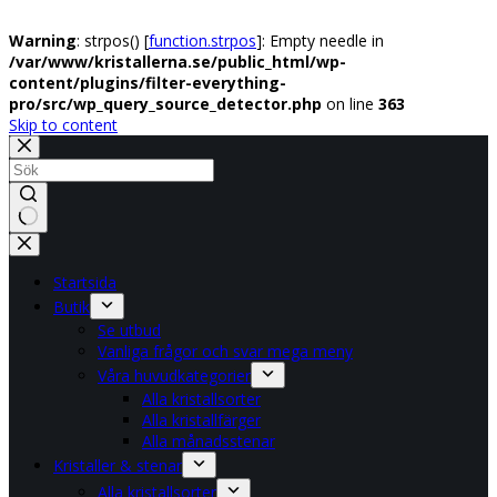
Warning
: strpos() [
function.strpos
]: Empty needle in
/var/www/kristallerna.se/public_html/wp-
content/plugins/filter-everything-
pro/src/wp_query_source_detector.php
on line
363
Skip to content
No
results
Startsida
Butik
Se utbud
Vanliga frågor och svar mega meny
Våra huvudkategorier
Alla kristallsorter
Alla kristallfärger
Alla månadsstenar
Kristaller & stenar
Alla kristallsorter