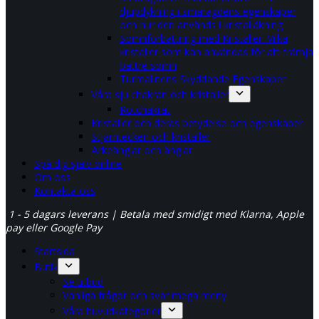
djupdykning i smaragdens egenskaper
och hur den används i kristalläkning
Sömnförbättring med Kristaller: Vilka
kristaller som kan användas för att främja
bättre sömn
Turmalinens Skyddande Egenskaper
Våra sju chakran och kristaller
Rotchakrat
Kristaller och deras betydelse och egenskaper
Stjärntecken och kristaller
Ärkeänglar och änglar
Spå dig själv online
Om oss
Kontakta oss
1 - 5 dagars leverans | Betala med smidigt med Klarna, Apple
pay eller Google Pay
Startsida
Butik
Se utbud
Vanliga frågor och svar mega meny
Våra huvudkategorier