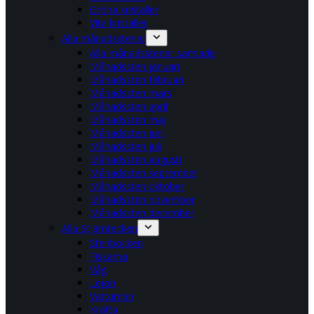
Gröna kristaller
Vita kristaller
Alla månadsstenar
Alla månadsstenar samlade
Månadssten januari
Månadssten februari
Månadssten mars
Månadssten april
Månadssten maj
Månadssten juni
Månadssten juli
Månadssten augusti
Månadssten september
Månadssten oktober
Månadssten november
Månadssten december
Alla Stjärntecken
Stenbocken
Fiskarna
Våg
Lejon
Vattuman
Kräfta